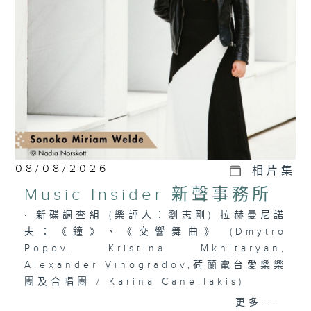
選出富有魅力的新一代音樂家，透過錄音介紹
給你。
08/08/2026
相片集
Music Insider 新聲事務所
· 新碟調查組 (樂評人：劉志剛) 拉赫曼尼諾
夫：《鐘》、《交響舞曲》 (Dmytro
Popov, Kristina Mkhitaryan,
Alexander Vinogradov,荷蘭電台愛樂樂
團及合唱團 / Karina Canellakis)
· 新秀關注組 (小提琴家 韋特 Sonoko
更多...