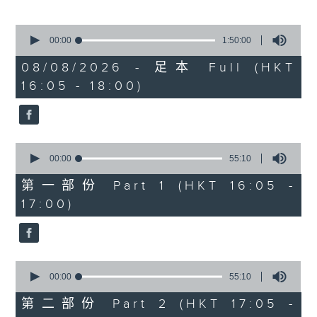
Miriam Welde)
0
樂聞提要：
seconds
00:00
1:50:00
of
· 韓國花腔女高音曹秀美榮獲卡拉絲國際大獎
1
08/08/2026 - 足本 Full (HKT
· 波士頓愛樂樂團宣佈最後一季節目，其後解
hour,
16:05 - 18:00)
50
散
minutes,
· 美國研究探討視障弦樂家學習，設計輔助技
0
seconds
術提升自主練習能力
0
新碟介紹 ：
seconds
00:00
55:10
of
· CPE巴赫：柏林交響曲 (Arte Dei
55
第一部份 Part 1 (HKT 16:05 -
Suonatori / Marcin Świątkiewicz)
minutes,
17:00)
10
· 西貝流士：交響曲全集 (赫爾辛基愛樂樂團
seconds
/ Jukka-Pekka Saraste)
0
seconds
00:00
55:10
of
55
第二部份 Part 2 (HKT 17:05 -
minutes,