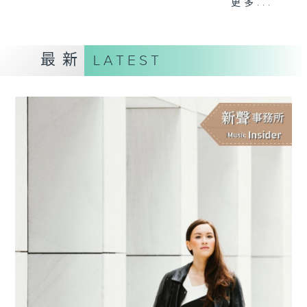
更多...
主持更會邀請業界中人參與各個環節：
最新
LATEST
「新碟調查組」：對樂迷來說，能在聆聽的過
程中理解作品的脈絡，聽到演譯裡的特點，從
中理解到演出者的想法，是回味無窮的個人體
驗。然而，要得出自己的判斷並不容易。所以
調查組請來資深的聆聽者 ─ 樂評人─ 來分
享、闡述他們對唱片的評價，作為樂迷在賞樂
路途上的導航。
「名家深度談」：音樂家、作曲家、演出策劃
者、監製，以至評論家，都是古典音樂發展的
推手。節目請來各路名家分享他們在其專長領
域的所見所想。
「新秀關注組」：你有否感到樂壇新星之多、
冒起之快，令人難以逐一好好認識？主持人會