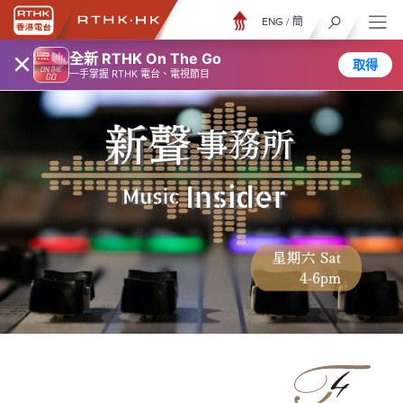
ENG
/
簡
×
全新 RTHK On The Go
取得
一手掌握 RTHK 電台、電視節目