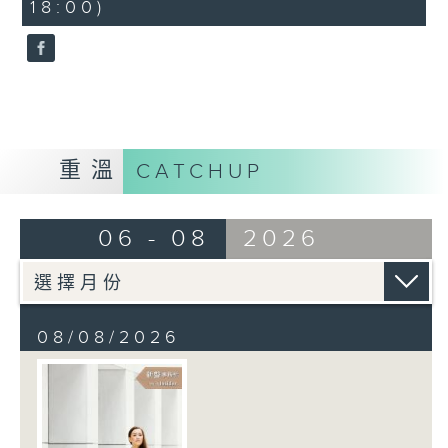
18:00)
10
seconds
重溫
CATCHUP
06 - 08
2026
08/08/2026