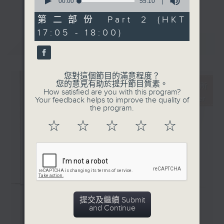
· 蕭斯達高維斯：弦樂四重奏
seconds
00:00
55:10
更多...
of
全集(第二部) (卡索斯四重奏)
55
第二部份 Part 2 (HKT
主持更會邀請業界中人參與各個環節：
minutes,
17:05 - 18:00)
10
seconds
最新
LATEST
「新碟調查組」：對樂迷來說，能在聆聽的過
程中理解作品的脈絡，聽到演譯裡的特點，從
中理解到演出者的想法，是回味無窮的個人體
您對這個節目的滿意程度？
驗。然而，要得出自己的判斷並不容易。所以
您的意見有助於提升節目質素。
How satisfied are you with this program?
調查組請來資深的聆聽者 ─ 樂評人─ 來分
Your feedback helps to improve the quality of
享、闡述他們對唱片的評價，作為樂迷在賞樂
the program.
路途上的導航。
☆
☆
☆
☆
☆
「名家深度談」：音樂家、作曲家、演出策劃
者、監製，以至評論家，都是古典音樂發展的
推手。節目請來各路名家分享他們在其專長領
域的所見所想。
提交及繼續 Submit
「新秀關注組」：你有否感到樂壇新星之多、
and Continue
冒起之快，令人難以逐一好好認識？主持人會