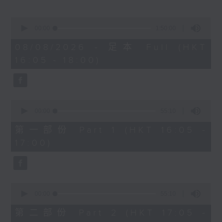
Miriam Welde)
0
樂聞提要：
seconds
00:00
1:50:00
of
· 韓國花腔女高音曹秀美榮獲卡拉絲國際大獎
1
08/08/2026 - 足本 Full (HKT
· 波士頓愛樂樂團宣佈最後一季節目，其後解
hour,
16:05 - 18:00)
50
散
minutes,
· 美國研究探討視障弦樂家學習，設計輔助技
0
seconds
術提升自主練習能力
0
新碟介紹 ：
seconds
00:00
55:10
of
· CPE巴赫：柏林交響曲 (Arte Dei
55
第一部份 Part 1 (HKT 16:05 -
Suonatori / Marcin Świątkiewicz)
minutes,
17:00)
10
· 西貝流士：交響曲全集 (赫爾辛基愛樂樂團
seconds
/ Jukka-Pekka Saraste)
0
seconds
00:00
55:10
of
55
第二部份 Part 2 (HKT 17:05 -
minutes,