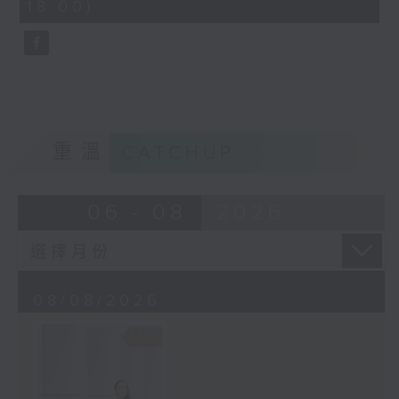
18:00)
10
seconds
重溫
CATCHUP
06 - 08
2026
08/08/2026