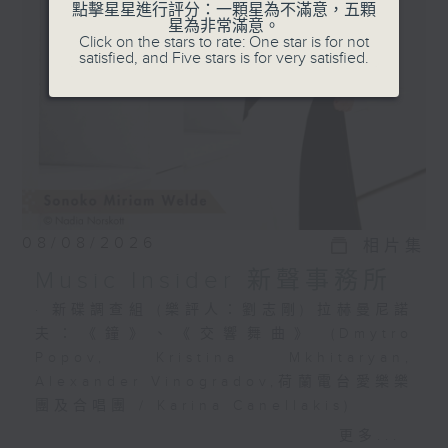
選出富有魅力的新一代音樂家，透過錄音介紹
點擊星星進行評分：一顆星為不滿意，五顆
星為非常滿意。
給你。
Click on the stars to rate: One star is for not
satisfied, and Five stars is for very satisfied.
08/08/2026
相片集
Music Insider 新聲事務所
· 新碟調查組 (樂評人：劉志剛) 拉赫曼尼諾
夫：《鐘》、《交響舞曲》 (Dmytro
Popov, Kristina Mkhitaryan,
Alexander Vinogradov,荷蘭電台愛樂樂
團及合唱團 / Karina Canellakis)
· 新秀關注組 (小提琴家 韋特 Sonoko
更多...