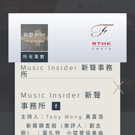
ENG
/
簡
×
全新 RTHK On The Go
取得
一手掌握 RTHK 電台、電視節目
所有集數
Music Insider 新聲事務
所
X
Music Insider 新聲
事務所
主持人：Toby Wong 黃嘉浩
· 新碟調查組（樂評人：劉志
剛） ：莫扎特: 小提琴協奏曲