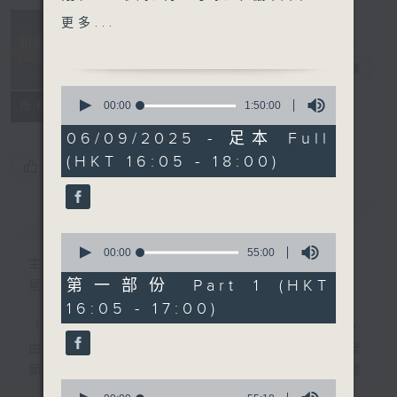
全集 (Chloe Chua, 新加坡
Music
更多...
交響樂團 / Hans Graf)
Insider 新聲
· 新秀關注組 (小提琴家 Jan
事務所
電台直播
Mráček)
0
seconds
00:00
1:50:00
所有集數
of
樂聞提要：
1
06/09/2025 - 足本 Full
· 俄國著名作曲家 Rondion
hour,
(HKT 16:05 - 18:00)
50
Shchedrin 逝世
您喜歡這個節目嗎?
minutes,
· 英國女小號演奏家 Alison
0
seconds
Balsom 將於逍遙音樂節後結
簡介
GIST
束演奏生涯
0
· Esa-pekka Salonen 將
seconds
00:00
55:00
主持人：Toby Wong 黃嘉浩
of
同時出任三藩市愛樂樂團創意
55
第一部份 Part 1 (HKT
星期六 Sat 4-6pm
總監及巴黎樂團首席指揮職務
minutes,
16:05 - 17:00)
0
seconds
「新聲事務所」專注發掘國際樂壇最新動向，
新碟介紹 ：
由主持黃嘉浩分享各大比賽及獎項消息、音樂
· 巴赫：六套鍵盤組曲
節資訊及熱門話題，亦會介紹最近推出的錄
(Céline Frisch)
0
音，從中摸索古典音樂的潮流走向。