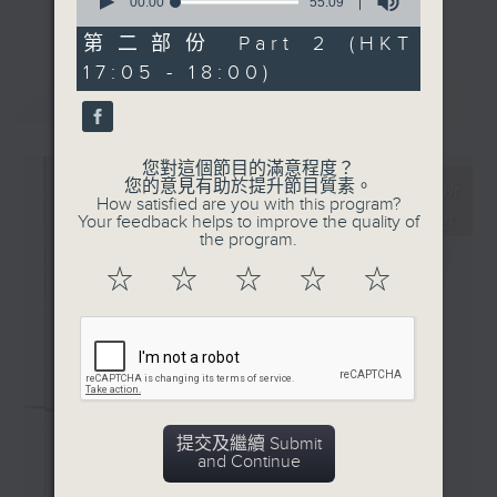
Spirits (Abel Selaocoe,
seconds
00:00
55:09
更多...
of
Bernhard
55
第二部份 Part 2 (HKT
主持更會邀請業界中人參與各個環節：
Schimpelsberger,
minutes,
17:05 - 18:00)
9
Aurora Orchestra /
seconds
最新
LATEST
「新碟調查組」：對樂迷來說，能在聆聽的過
Nicholas Collon)
程中理解作品的脈絡，聽到演譯裡的特點，從
· 史卡拉第 (Javier
中理解到演出者的想法，是回味無窮的個人體
Perianes)
您對這個節目的滿意程度？
驗。然而，要得出自己的判斷並不容易。所以
您的意見有助於提升節目質素。
How satisfied are you with this program?
調查組請來資深的聆聽者 ─ 樂評人─ 來分
Your feedback helps to improve the quality of
享、闡述他們對唱片的評價，作為樂迷在賞樂
the program.
路途上的導航。
☆
☆
☆
☆
☆
「名家深度談」：音樂家、作曲家、演出策劃
者、監製，以至評論家，都是古典音樂發展的
推手。節目請來各路名家分享他們在其專長領
域的所見所想。
提交及繼續 Submit
「新秀關注組」：你有否感到樂壇新星之多、
and Continue
冒起之快，令人難以逐一好好認識？主持人會