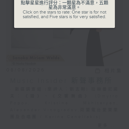
選出富有魅力的新一代音樂家，透過錄音介紹
點擊星星進行評分：一顆星為不滿意，五顆
星為非常滿意。
給你。
Click on the stars to rate: One star is for not
satisfied, and Five stars is for very satisfied.
08/08/2026
相片集
Music Insider 新聲事務所
· 新碟調查組 (樂評人：劉志剛) 拉赫曼尼諾
夫：《鐘》、《交響舞曲》 (Dmytro
Popov, Kristina Mkhitaryan,
Alexander Vinogradov,荷蘭電台愛樂樂
團及合唱團 / Karina Canellakis)
· 新秀關注組 (小提琴家 韋特 Sonoko
更多...