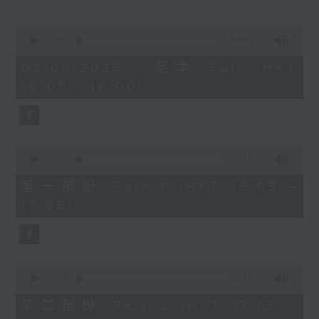
Miriam Welde)
0
樂聞提要：
seconds
00:00
1:50:00
of
· 韓國花腔女高音曹秀美榮獲卡拉絲國際大獎
1
08/08/2026 - 足本 Full (HKT
· 波士頓愛樂樂團宣佈最後一季節目，其後解
hour,
16:05 - 18:00)
50
散
minutes,
· 美國研究探討視障弦樂家學習，設計輔助技
0
seconds
術提升自主練習能力
0
新碟介紹 ：
seconds
00:00
55:10
of
· CPE巴赫：柏林交響曲 (Arte Dei
55
第一部份 Part 1 (HKT 16:05 -
Suonatori / Marcin Świątkiewicz)
minutes,
17:00)
10
· 西貝流士：交響曲全集 (赫爾辛基愛樂樂團
seconds
/ Jukka-Pekka Saraste)
0
seconds
00:00
55:10
of
55
第二部份 Part 2 (HKT 17:05 -
minutes,