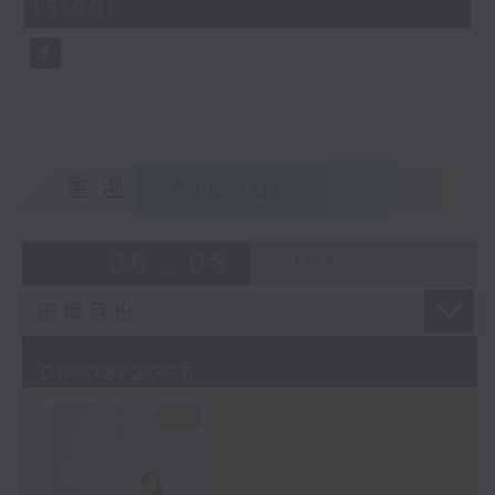
18:00)
10
seconds
重溫
CATCHUP
06 - 08
2026
08/08/2026