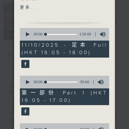
Feels Dusty：巴伯、蕭
Music
更多...
頌、柯普蘭、德布西及華蘭的
Insider 新聲
歌曲 (Sarah Connolly,
事務所
電台直播
Joseph Middleton)
0
· 名家深度談 (小提琴家 周業
seconds
00:00
1:50:00
所有集數
of
瑋)
1
11/10/2025 - 足本 Full
hour,
(HKT 16:05 - 18:00)
50
樂聞提要：
您喜歡這個節目嗎?
minutes,
· 第19屆蕭邦國際鋼琴大賽正
0
seconds
式揭幕
簡介
GIST
· 英國研究團隊近日發現巴羅
0
克時期作曲家浦賽爾的兩份手
seconds
00:00
55:00
主持人：Toby Wong 黃嘉浩
of
稿
55
第一部份 Part 1 (HKT
星期六 Sat 4-6pm
· 費城樂團宣佈久石讓即時出
minutes,
16:05 - 17:00)
0
任該團駐團作曲家一職
seconds
「新聲事務所」專注發掘國際樂壇最新動向，
由主持黃嘉浩分享各大比賽及獎項消息、音樂
新碟介紹 ：
節資訊及熱門話題，亦會介紹最近推出的錄
· Abel Selaocoe: Four
0
音，從中摸索古典音樂的潮流走向。