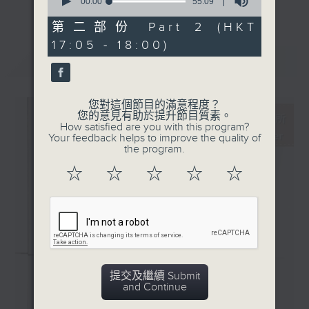
Emelyanychev ）
seconds
00:00
55:09
更多...
of
· 馬勒：D大調第一交響曲
55
第二部份 Part 2 (HKT
主持更會邀請業界中人參與各個環節：
(蘇黎世大會堂樂團 / 巴孚‧
minutes,
17:05 - 18:00)
9
約菲)
seconds
最新
LATEST
「新碟調查組」：對樂迷來說，能在聆聽的過
程中理解作品的脈絡，聽到演譯裡的特點，從
中理解到演出者的想法，是回味無窮的個人體
您對這個節目的滿意程度？
驗。然而，要得出自己的判斷並不容易。所以
您的意見有助於提升節目質素。
How satisfied are you with this program?
調查組請來資深的聆聽者 ─ 樂評人─ 來分
Your feedback helps to improve the quality of
享、闡述他們對唱片的評價，作為樂迷在賞樂
the program.
路途上的導航。
☆
☆
☆
☆
☆
「名家深度談」：音樂家、作曲家、演出策劃
者、監製，以至評論家，都是古典音樂發展的
推手。節目請來各路名家分享他們在其專長領
域的所見所想。
提交及繼續 Submit
「新秀關注組」：你有否感到樂壇新星之多、
and Continue
冒起之快，令人難以逐一好好認識？主持人會