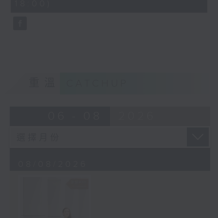
18:00)
10
seconds
重溫
CATCHUP
06 - 08
2026
08/08/2026