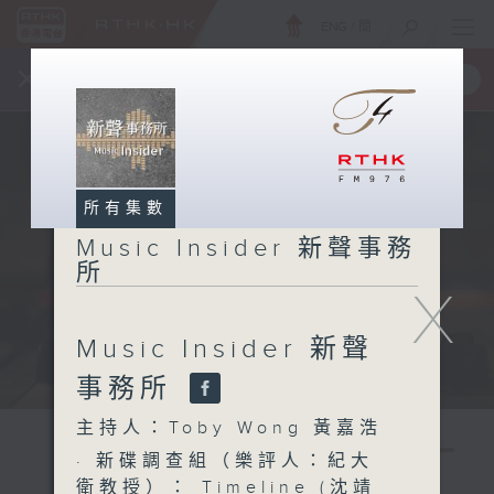
ENG
/
簡
×
全新 RTHK On The Go
取得
一手掌握 RTHK 電台、電視節目
所有集數
Music Insider 新聲事務
所
X
Music Insider 新聲
事務所
主持人：Toby Wong 黃嘉浩
· 新碟調查組（樂評人：紀大
衛教授）： Timeline (沈靖