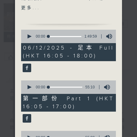
韜)
Music
更多...
· 名家深度談 (Cong四重奏)
Insider 新聲
事務所
電台直播
樂聞提要：
0
· 塔克斯四重奏創團大提琴家
seconds
00:00
1:49:59
所有集數
of
費耶爾（András Fejér）宣
1
06/12/2025 - 足本 Full
布退休
hour,
(HKT 16:05 - 18:00)
49
· 澳洲女作曲家 Liza Lim 榮
您喜歡這個節目嗎?
minutes,
獲 2026 格勞邁爾作曲大獎
59
seconds
（Grawemeyer Award）
簡介
GIST
· 美國知名的男高音力斯
0
（Gary Lakes） 逝世
seconds
00:00
55:10
主持人：Toby Wong 黃嘉浩
of
55
第一部份 Part 1 (HKT
星期六 Sat 4-6pm
新碟介紹 ：
minutes,
16:05 - 17:00)
10
· 莫札特：第35及36交響
seconds
「新聲事務所」專注發掘國際樂壇最新動向，
曲、G大調第三小提琴協奏曲
由主持黃嘉浩分享各大比賽及獎項消息、音樂
(Aylen Pritchin, 金蘋果古
節資訊及熱門話題，亦會介紹最近推出的錄
樂團 / Maxim
0
音，從中摸索古典音樂的潮流走向。