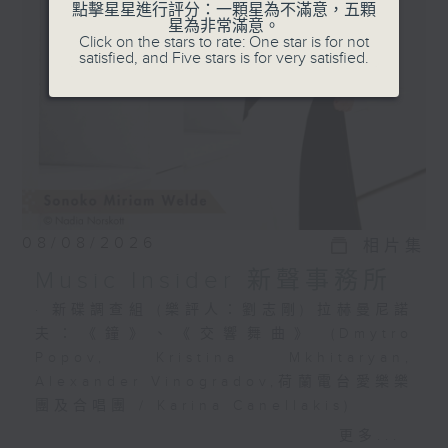
選出富有魅力的新一代音樂家，透過錄音介紹
點擊星星進行評分：一顆星為不滿意，五顆
星為非常滿意。
給你。
Click on the stars to rate: One star is for not
satisfied, and Five stars is for very satisfied.
08/08/2026
相片集
Music Insider 新聲事務所
· 新碟調查組 (樂評人：劉志剛) 拉赫曼尼諾
夫：《鐘》、《交響舞曲》 (Dmytro
Popov, Kristina Mkhitaryan,
Alexander Vinogradov,荷蘭電台愛樂樂
團及合唱團 / Karina Canellakis)
· 新秀關注組 (小提琴家 韋特 Sonoko
更多...