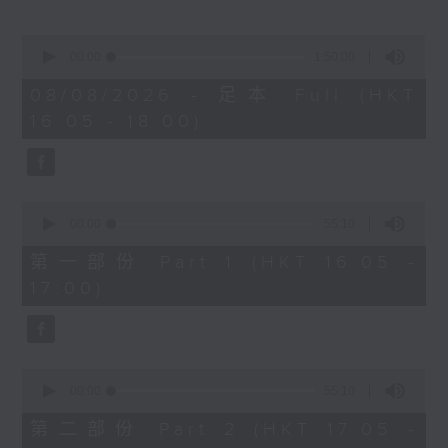
Miriam Welde)
0
樂聞提要：
seconds
00:00
1:50:00
of
· 韓國花腔女高音曹秀美榮獲卡拉絲國際大獎
1
08/08/2026 - 足本 Full (HKT
· 波士頓愛樂樂團宣佈最後一季節目，其後解
hour,
16:05 - 18:00)
50
散
minutes,
· 美國研究探討視障弦樂家學習，設計輔助技
0
seconds
術提升自主練習能力
0
新碟介紹 ：
seconds
00:00
55:10
of
· CPE巴赫：柏林交響曲 (Arte Dei
55
第一部份 Part 1 (HKT 16:05 -
Suonatori / Marcin Świątkiewicz)
minutes,
17:00)
10
· 西貝流士：交響曲全集 (赫爾辛基愛樂樂團
seconds
/ Jukka-Pekka Saraste)
0
seconds
00:00
55:10
of
55
第二部份 Part 2 (HKT 17:05 -
minutes,