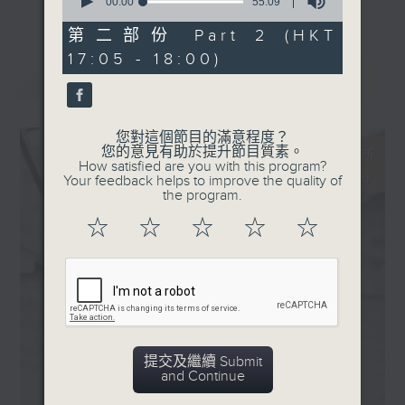
· East meets West
seconds
00:00
55:09
更多...
of
(Anne-Sophie Mutter,
55
第二部份 Part 2 (HKT
主持更會邀請業界中人參與各個環節：
Nancy Zhou, Ye-Eun
minutes,
17:05 - 18:00)
9
Choi, Muriel Razavi,
seconds
最新
LATEST
「新碟調查組」：對樂迷來說，能在聆聽的過
Pablo Ferrández,
程中理解作品的脈絡，聽到演譯裡的特點，從
London Symphony
中理解到演出者的想法，是回味無窮的個人體
Orchestra / Thomas
您對這個節目的滿意程度？
驗。然而，要得出自己的判斷並不容易。所以
您的意見有助於提升節目質素。
Adès)
How satisfied are you with this program?
調查組請來資深的聆聽者 ─ 樂評人─ 來分
· 馬勒：交響曲全集 （捷克愛
Your feedback helps to improve the quality of
享、闡述他們對唱片的評價，作為樂迷在賞樂
the program.
樂樂團 / 比卓哥夫）
路途上的導航。
☆
☆
☆
☆
☆
「名家深度談」：音樂家、作曲家、演出策劃
者、監製，以至評論家，都是古典音樂發展的
推手。節目請來各路名家分享他們在其專長領
域的所見所想。
提交及繼續 Submit
「新秀關注組」：你有否感到樂壇新星之多、
and Continue
冒起之快，令人難以逐一好好認識？主持人會