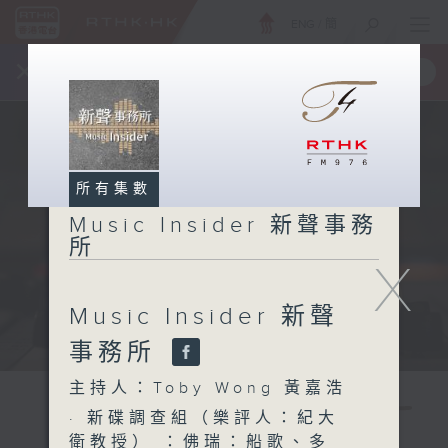
ENG
/
簡
×
全新 RTHK On The Go
取得
一手掌握 RTHK 電台、電視節目
所有集數
Music Insider 新聲事務
所
X
Music Insider 新聲
事務所
主持人：Toby Wong 黃嘉浩
· 新碟調查組（樂評人：紀大
衛教授） ：佛瑞：船歌、多