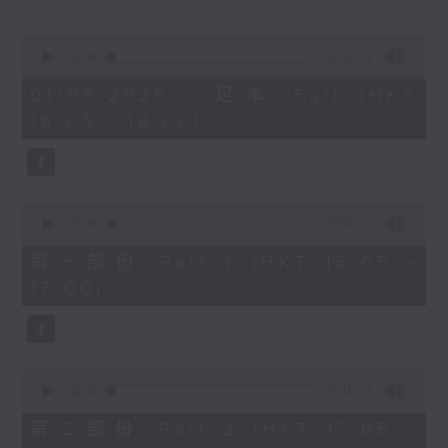
樂聞提要：
· 波士頓交響樂團樂迷發起派發紅花行動，支
0
持指揮家尼遜斯，卻被樂團管理層禁止
seconds
00:00
1:50:00
of
· 大都會歌劇院與樂詩公會達成初步協議，讓
1
01/08/2026 - 足本 Full (HKT
合約樂師薪酬追上正式樂團成員
hour,
16:05 - 18:00)
50
· 德國拜羅伊特音樂節開幕，慶祝成立150周
minutes,
年
0
seconds
新碟介紹 ：
0
· 布拉姆斯：小提琴奏鳴曲 (James
seconds
00:00
55:10
of
Ehnes, Andrew Armstrong)
55
第一部份 Part 1 (HKT 16:05 -
· 柯夫：布朗尼之歌（Chen Reiss,
minutes,
17:00)
10
Reginald Mobley, Andrzej
seconds
Filończyk, 底特律交響樂團, 底特律歌劇
院青年合唱團, Audivi 合唱團 / Jader
Bignamini)
0
seconds
00:00
55:10
of
55
第二部份 Part 2 (HKT 17:05 -
minutes,