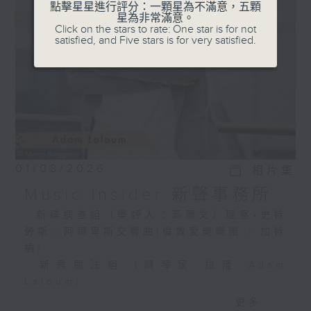
選出富有魅力的新一代音樂家，透過錄音介紹
點擊星星進行評分：一顆星為不滿意，五顆
星為非常滿意。
給你。
Click on the stars to rate: One star is for not
satisfied, and Five stars is for very satisfied.
01/08/2026
相片集
Music Insider 新聲事務所
· 新碟調查組（樂評人：高爾文）理察•史特
勞斯：阿爾卑斯交響曲(倫敦愛樂樂團 / 加特
納)
· 新秀關注組 (鋼琴家 拉隆 Adam
Laloum)
更多...