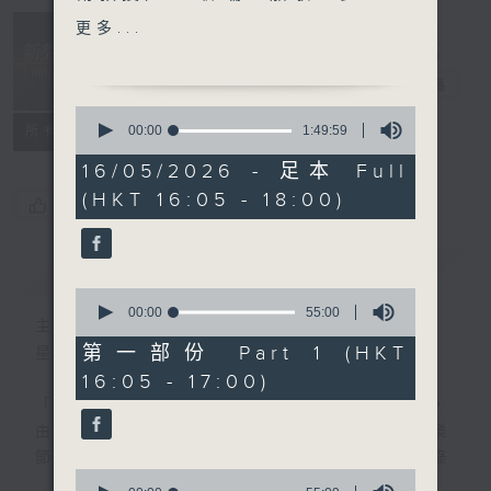
莉組曲
Music
更多...
(Pascal Rogé, Elena
Insider 新聲
Font)
事務所
電台直播
· 新秀關注組 (大提琴家 Tim
0
Posner)
seconds
00:00
1:49:59
所有集數
of
1
16/05/2026 - 足本 Full
樂聞提要：
hour,
(HKT 16:05 - 18:00)
49
· 柏林愛樂樂團宣佈澳洲作曲
您喜歡這個節目嗎?
minutes,
家甸恩 (Brett Dean) 將出
59
seconds
任駐團作曲家
簡介
GIST
· 英國國家歌劇院繼續擴展以
0
音樂改善氣喘及焦慮問題的研
seconds
00:00
55:00
主持人：Toby Wong 黃嘉浩
of
究計劃
55
第一部份 Part 1 (HKT
星期六 Sat 4-6pm
· 鋼琴家蒂博代 (Jean-Yves
minutes,
16:05 - 17:00)
0
Thibaudet) 獲頒法國最高榮
seconds
「新聲事務所」專注發掘國際樂壇最新動向，
譽「榮譽軍團騎士勳章」
由主持黃嘉浩分享各大比賽及獎項消息、音樂
節資訊及熱門話題，亦會介紹最近推出的錄
新碟介紹 ：
0
音，從中摸索古典音樂的潮流走向。