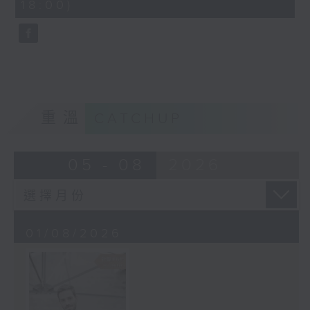
18:00)
10
seconds
重溫
CATCHUP
05 - 08
2026
01/08/2026