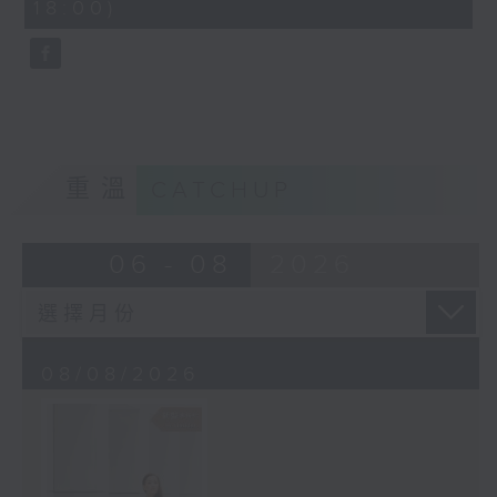
18:00)
10
seconds
重溫
CATCHUP
06 - 08
2026
08/08/2026