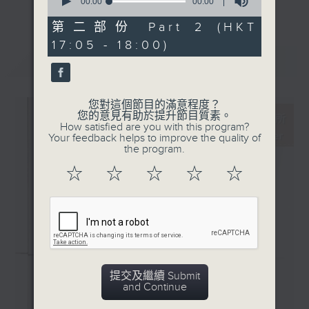
新碟介紹 ：
seconds
00:00
00:00
更多...
of
· 浦契尼：歌劇女主角
0
第二部份 Part 2 (HKT
主持更會邀請業界中人參與各個環節：
(Sondra Radvanovsky,
seconds
17:05 - 18:00)
芝加哥抒情歌劇院樂團,
最新
LATEST
「新碟調查組」：對樂迷來說，能在聆聽的過
Enrique Mazzola)
程中理解作品的脈絡，聽到演譯裡的特點，從
· 海頓: 架上七言 (柏林電台
中理解到演出者的想法，是回味無窮的個人體
室樂合唱團, 柏林音樂聽樂團
您對這個節目的滿意程度？
驗。然而，要得出自己的判斷並不容易。所以
您的意見有助於提升節目質素。
/ Justin Doyle）
How satisfied are you with this program?
調查組請來資深的聆聽者 ─ 樂評人─ 來分
Your feedback helps to improve the quality of
享、闡述他們對唱片的評價，作為樂迷在賞樂
the program.
路途上的導航。
☆
☆
☆
☆
☆
「名家深度談」：音樂家、作曲家、演出策劃
者、監製，以至評論家，都是古典音樂發展的
推手。節目請來各路名家分享他們在其專長領
域的所見所想。
提交及繼續 Submit
「新秀關注組」：你有否感到樂壇新星之多、
and Continue
冒起之快，令人難以逐一好好認識？主持人會