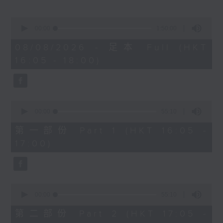
Miriam Welde)
0
樂聞提要：
seconds
00:00
1:50:00
of
· 韓國花腔女高音曹秀美榮獲卡拉絲國際大獎
1
08/08/2026 - 足本 Full (HKT
· 波士頓愛樂樂團宣佈最後一季節目，其後解
hour,
16:05 - 18:00)
50
散
minutes,
· 美國研究探討視障弦樂家學習，設計輔助技
0
seconds
術提升自主練習能力
0
新碟介紹 ：
seconds
00:00
55:10
of
· CPE巴赫：柏林交響曲 (Arte Dei
55
第一部份 Part 1 (HKT 16:05 -
Suonatori / Marcin Świątkiewicz)
minutes,
17:00)
10
· 西貝流士：交響曲全集 (赫爾辛基愛樂樂團
seconds
/ Jukka-Pekka Saraste)
0
seconds
00:00
55:10
of
55
第二部份 Part 2 (HKT 17:05 -
minutes,