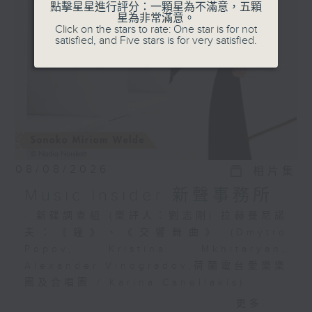
選出富有魅力的新一代音樂家，透過錄音介紹
點擊星星進行評分：一顆星為不滿意，五顆
星為非常滿意。
給你。
Click on the stars to rate: One star is for not
satisfied, and Five stars is for very satisfied.
08/08/2026
相片集
Music Insider 新聲事務所
· 新碟調查組 (樂評人：劉志剛) 拉赫曼尼諾
夫：《鐘》、《交響舞曲》 (Dmytro
Popov, Kristina Mkhitaryan,
Alexander Vinogradov,荷蘭電台愛樂樂
團及合唱團 / Karina Canellakis)
· 新秀關注組 (小提琴家 韋特 Sonoko
更多...