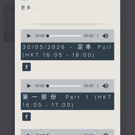
(Nicolas Altstaedt, 瑞典
Music
更多...
電台交響樂團 / Maxim
Insider 新聲
Emelyanychev
事務所
電台直播
· 新秀關注組 (鋼琴家 Tae-
0
Hyun Kim)
seconds
00:00
00:00
所有集數
of
0
30/05/2026 - 足本 Full
樂聞提要：
seconds
(HKT 16:05 - 18:00)
· 洛杉磯愛樂樂團宣佈英國指
您喜歡這個節目嗎?
揮家哈丁(Daniel Harding)
出任下一任音樂總監
簡介
GIST
· 辛辛那提五月音樂節宣布將
0
由女指揮家馬林•艾爾梭
seconds
00:00
00:00
主持人：Toby Wong 黃嘉浩
of
(Marin Alsop) 擔任2027
0
第一部份 Part 1 (HKT
星期六 Sat 4-6pm
年音樂節總監。
seconds
16:05 - 17:00)
· 哈萊樂團任命作曲家兼指揮
「新聲事務所」專注發掘國際樂壇最新動向，
家亞迪斯 (Thomas Ades)
由主持黃嘉浩分享各大比賽及獎項消息、音樂
擔任首席客席指揮
節資訊及熱門話題，亦會介紹最近推出的錄
0
音，從中摸索古典音樂的潮流走向。