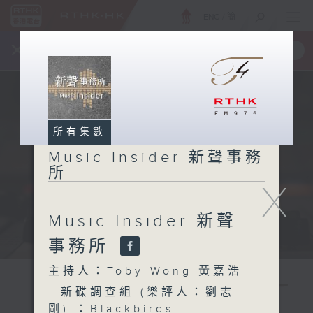
ENG
/
簡
×
全新 RTHK On The Go
取得
一手掌握 RTHK 電台、電視節目
所有集數
Music Insider 新聲事務
所
X
Music Insider 新聲
事務所
主持人：Toby Wong 黃嘉浩
· 新碟調查組 (樂評人：劉志
剛) ：Blackbirds