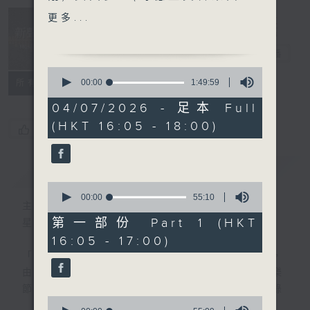
/ Barbara Hannigan)
Music
更多...
· 名家深度談 (作曲家 何冰
Insider 新聲
頤)
事務所
電台直播
0
樂聞提要：
seconds
00:00
1:49:59
所有集數
of
· 紐約卡內基音樂廳與聖路加
1
04/07/2026 - 足本 Full
樂團合作，推出音樂劇音樂會
hour,
(HKT 16:05 - 18:00)
49
五年計劃
您喜歡這個節目嗎?
minutes,
· 指揮大師比奧斯達
59
seconds
(Herbert Blomstedt) 取消
簡介
GIST
與NHK交響樂團音樂會
0
· 奧地利哈根四重奏 (Hagen
seconds
00:00
55:10
主持人：Toby Wong 黃嘉浩
of
Quartet) 結束40多年演奏
55
第一部份 Part 1 (HKT
星期六 Sat 4-6pm
生涯
minutes,
16:05 - 17:00)
10
seconds
「新聲事務所」專注發掘國際樂壇最新動向，
新碟介紹 ：
由主持黃嘉浩分享各大比賽及獎項消息、音樂
· 舒伯特：寶藏 (Rudolf
節資訊及熱門話題，亦會介紹最近推出的錄
Buchninder)
0
音，從中摸索古典音樂的潮流走向。