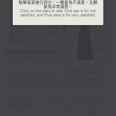
選出富有魅力的新一代音樂家，透過錄音介紹
點擊星星進行評分：一顆星為不滿意，五顆
星為非常滿意。
給你。
Click on the stars to rate: One star is for not
satisfied, and Five stars is for very satisfied.
08/08/2026
相片集
Music Insider 新聲事務所
· 新碟調查組 (樂評人：劉志剛) 拉赫曼尼諾
夫：《鐘》、《交響舞曲》 (Dmytro
Popov, Kristina Mkhitaryan,
Alexander Vinogradov,荷蘭電台愛樂樂
團及合唱團 / Karina Canellakis)
· 新秀關注組 (小提琴家 韋特 Sonoko
更多...