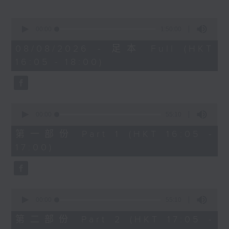
Miriam Welde)
0
樂聞提要：
seconds
00:00
1:50:00
of
· 韓國花腔女高音曹秀美榮獲卡拉絲國際大獎
1
08/08/2026 - 足本 Full (HKT
· 波士頓愛樂樂團宣佈最後一季節目，其後解
hour,
16:05 - 18:00)
50
散
minutes,
· 美國研究探討視障弦樂家學習，設計輔助技
0
seconds
術提升自主練習能力
0
新碟介紹 ：
seconds
00:00
55:10
of
· CPE巴赫：柏林交響曲 (Arte Dei
55
第一部份 Part 1 (HKT 16:05 -
Suonatori / Marcin Świątkiewicz)
minutes,
17:00)
10
· 西貝流士：交響曲全集 (赫爾辛基愛樂樂團
seconds
/ Jukka-Pekka Saraste)
0
seconds
00:00
55:10
of
55
第二部份 Part 2 (HKT 17:05 -
minutes,