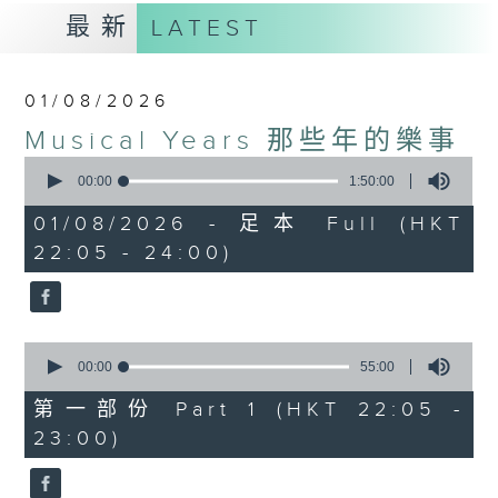
最新
LATEST
01/08/2026
Musical Years 那些年的樂事
0
seconds
00:00
1:50:00
of
1
01/08/2026 - 足本 Full (HKT
hour,
22:05 - 24:00)
50
minutes,
0
seconds
0
seconds
00:00
55:00
of
55
第一部份 Part 1 (HKT 22:05 -
minutes,
23:00)
0
seconds