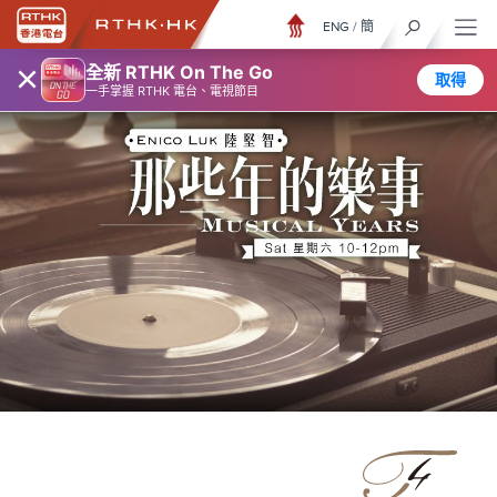
ENG
/
簡
×
全新 RTHK On The Go
取得
一手掌握 RTHK 電台、電視節目