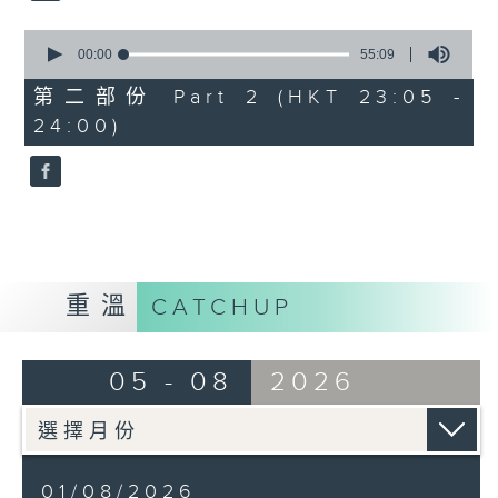
0
seconds
00:00
55:09
of
55
第二部份 Part 2 (HKT 23:05 -
minutes,
24:00)
9
seconds
重溫
CATCHUP
05 - 08
2026
01/08/2026