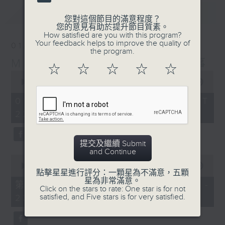
最新
LATEST
您對這個節目的滿意程度？
您的意見有助於提升節目質素。
How satisfied are you with this program?
Your feedback helps to improve the quality of
01/08/2026
the program.
Musical Years 那些年的樂事
☆
☆
☆
☆
☆
0
seconds
00:00
1:50:00
of
1
01/08/2026 - 足本 Full (HKT
hour,
22:05 - 24:00)
50
minutes,
0
seconds
提交及繼續 Submit
and Continue
0
seconds
00:00
55:00
點擊星星進行評分：一顆星為不滿意，五顆
of
星為非常滿意。
55
第一部份 Part 1 (HKT 22:05 -
Click on the stars to rate: One star is for not
minutes,
satisfied, and Five stars is for very satisfied.
23:00)
0
seconds