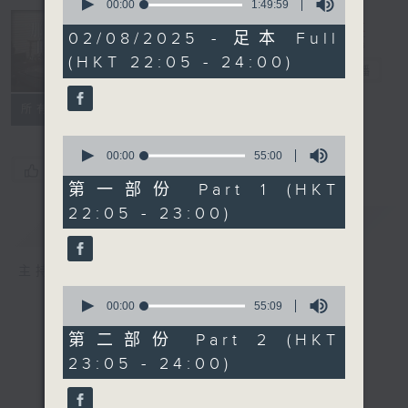
seconds
00:00
1:49:59
of
Musical
1
02/08/2025 - 足本 Full
Years 那些年
hour,
(HKT 22:05 - 24:00)
49
的樂事
電台直播
minutes,
59
seconds
所有集數
0
seconds
00:00
55:00
您喜歡這個節目嗎?
of
55
第一部份 Part 1 (HKT
minutes,
22:05 - 23:00)
0
簡介
GIST
seconds
主持人：Enico Luk 陸堅智
0
seconds
00:00
55:09
of
55
第二部份 Part 2 (HKT
minutes,
23:05 - 24:00)
9
seconds