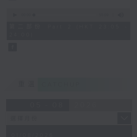
0
seconds
00:00
55:09
of
55
第二部份 Part 2 (HKT 23:05 -
minutes,
24:00)
9
seconds
重溫
CATCHUP
05 - 08
2026
01/08/2026