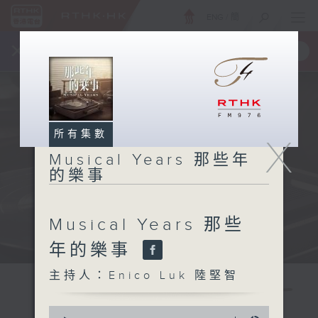
ENG
/
簡
×
全新 RTHK On The Go
取得
一手掌握 RTHK 電台、電視節目
所有集數
X
Musical Years 那些年
的樂事
Musical Years 那些
年的樂事
主持人：Enico Luk 陸堅智
0