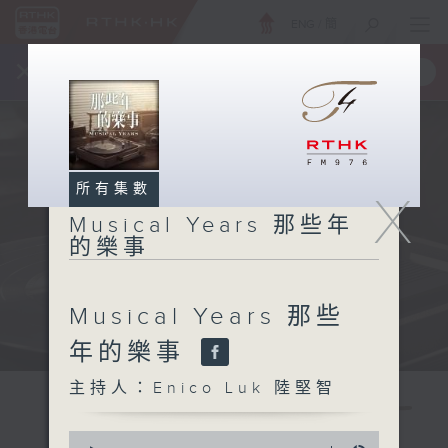
ENG
/
簡
×
全新 RTHK On The Go
取得
一手掌握 RTHK 電台、電視節目
所有集數
X
Musical Years 那些年
的樂事
Musical Years 那些
年的樂事
主持人：Enico Luk 陸堅智
0