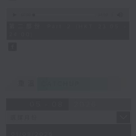
0
seconds
00:00
55:09
of
55
第二部份 Part 2 (HKT 23:05 -
minutes,
24:00)
9
seconds
重溫
CATCHUP
05 - 08
2026
01/08/2026