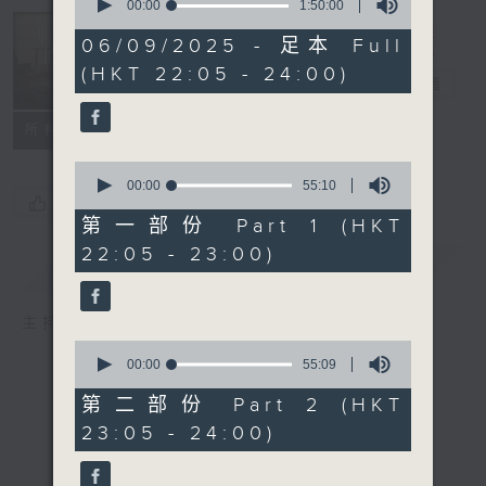
seconds
00:00
1:50:00
of
Musical
1
06/09/2025 - 足本 Full
Years 那些年
hour,
(HKT 22:05 - 24:00)
50
的樂事
電台直播
minutes,
0
seconds
所有集數
0
seconds
00:00
55:10
您喜歡這個節目嗎?
of
55
第一部份 Part 1 (HKT
minutes,
22:05 - 23:00)
10
簡介
GIST
seconds
主持人：Enico Luk 陸堅智
0
seconds
00:00
55:09
of
55
第二部份 Part 2 (HKT
minutes,
23:05 - 24:00)
9
seconds