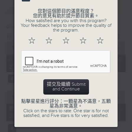
最新
LATEST
您對這個節目的滿意程度？
您的意見有助於提升節目質素。
How satisfied are you with this program?
Your feedback helps to improve the quality of
01/08/2026
the program.
Musical Years 那些年的樂事
☆
☆
☆
☆
☆
0
seconds
00:00
1:50:00
of
1
01/08/2026 - 足本 Full (HKT
hour,
22:05 - 24:00)
50
minutes,
0
seconds
提交及繼續 Submit
and Continue
0
seconds
00:00
55:00
點擊星星進行評分：一顆星為不滿意，五顆
of
星為非常滿意。
55
第一部份 Part 1 (HKT 22:05 -
Click on the stars to rate: One star is for not
minutes,
satisfied, and Five stars is for very satisfied.
23:00)
0
seconds