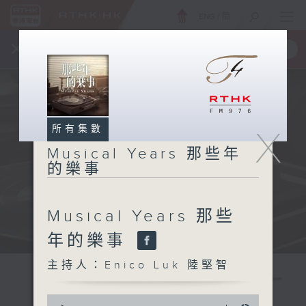
ENG
/
簡
×
全新 RTHK On The Go
取得
一手掌握 RTHK 電台、電視節目
所有集數
X
Musical Years 那些年
的樂事
Musical Years 那些
年的樂事
主持人：Enico Luk 陸堅智
0