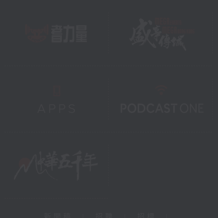
新聞稿
|
招聘
|
招標
|