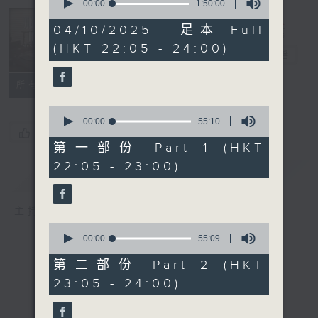
seconds
00:00
1:50:00
of
Musical
1
04/10/2025 - 足本 Full
Years 那些年
hour,
(HKT 22:05 - 24:00)
50
的樂事
電台直播
minutes,
0
seconds
所有集數
0
seconds
00:00
55:10
您喜歡這個節目嗎?
of
55
第一部份 Part 1 (HKT
minutes,
22:05 - 23:00)
10
簡介
GIST
seconds
主持人：Enico Luk 陸堅智
0
seconds
00:00
55:09
of
55
第二部份 Part 2 (HKT
minutes,
23:05 - 24:00)
9
seconds