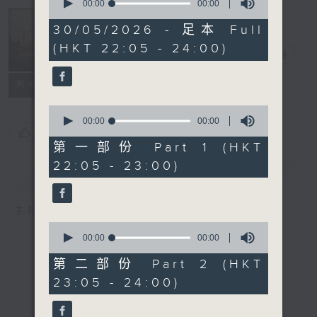
seconds
00:00
00:00
of
Musical
0
30/05/2026 - 足本 Full
Years 那些年
seconds
(HKT 22:05 - 24:00)
的樂事
電台直播
所有集數
0
seconds
00:00
00:00
您喜歡這個節目嗎?
of
0
第一部份 Part 1 (HKT
seconds
22:05 - 23:00)
簡介
GIST
主持人：Enico Luk 陸堅智
0
seconds
00:00
00:00
of
0
第二部份 Part 2 (HKT
seconds
23:05 - 24:00)