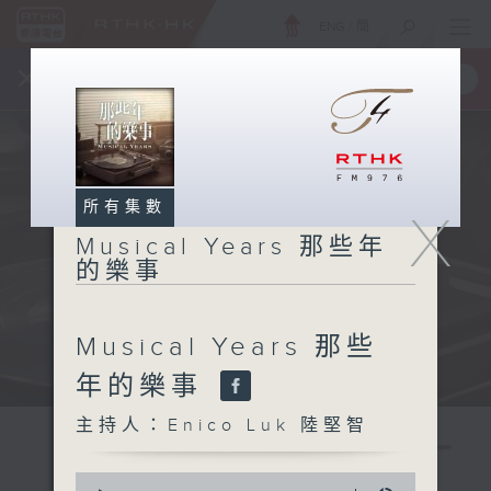
ENG
/
簡
×
全新 RTHK On The Go
取得
一手掌握 RTHK 電台、電視節目
所有集數
X
Musical Years 那些年
的樂事
Musical Years 那些
年的樂事
主持人：Enico Luk 陸堅智
0