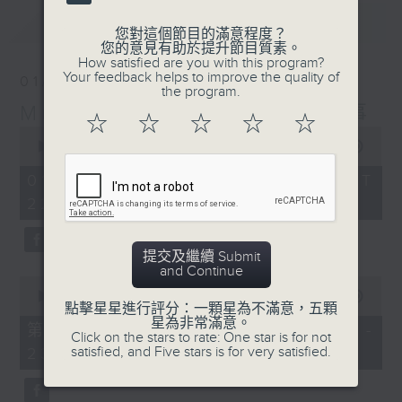
最新
LATEST
您對這個節目的滿意程度？
您的意見有助於提升節目質素。
How satisfied are you with this program?
Your feedback helps to improve the quality of
01/08/2026
the program.
Musical Years 那些年的樂事
☆
☆
☆
☆
☆
0
seconds
00:00
1:50:00
of
1
01/08/2026 - 足本 Full (HKT
hour,
22:05 - 24:00)
50
minutes,
0
seconds
提交及繼續 Submit
and Continue
0
seconds
00:00
55:00
點擊星星進行評分：一顆星為不滿意，五顆
of
星為非常滿意。
55
第一部份 Part 1 (HKT 22:05 -
Click on the stars to rate: One star is for not
minutes,
satisfied, and Five stars is for very satisfied.
23:00)
0
seconds