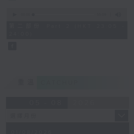
0
seconds
00:00
55:09
of
55
第二部份 Part 2 (HKT 23:05 -
minutes,
24:00)
9
seconds
重溫
CATCHUP
05 - 08
2026
01/08/2026