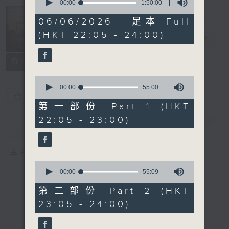
seconds
00:00
1:50:00
of
Musical
1
06/06/2026 - 足本 Full
Years 那些年
hour,
(HKT 22:05 - 24:00)
50
的樂事
電台直播
minutes,
0
seconds
所有集數
0
seconds
00:00
55:00
您喜歡這個節目嗎?
of
55
第一部份 Part 1 (HKT
minutes,
22:05 - 23:00)
0
簡介
GIST
seconds
主持人：Enico Luk 陸堅智
0
seconds
00:00
55:09
of
55
第二部份 Part 2 (HKT
minutes,
23:05 - 24:00)
9
seconds