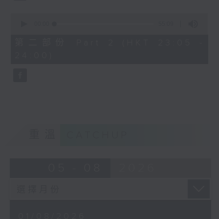
0
seconds
00:00
55:09
of
55
第二部份 Part 2 (HKT 23:05 -
minutes,
24:00)
9
seconds
重溫
CATCHUP
05 - 08
2026
01/08/2026