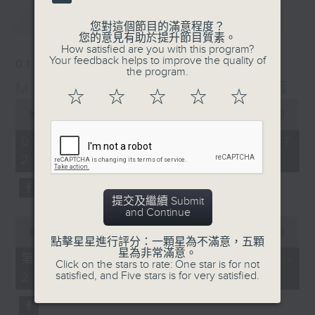
最新
LATEST
您對這個節目的滿意程度？
您的意見有助於提升節目質素。
How satisfied are you with this program?
Your feedback helps to improve the quality of
01/08/2026
the program.
Musical Years 那些年的樂事
☆
☆
☆
☆
☆
0
seconds
00:00
1:50:00
of
1
01/08/2026 - 足本 Full (HKT
hour,
22:05 - 24:00)
50
minutes,
0
seconds
提交及繼續 Submit
and Continue
0
seconds
00:00
55:00
點擊星星進行評分：一顆星為不滿意，五顆
of
星為非常滿意。
55
第一部份 Part 1 (HKT 22:05 -
Click on the stars to rate: One star is for not
minutes,
satisfied, and Five stars is for very satisfied.
23:00)
0
seconds