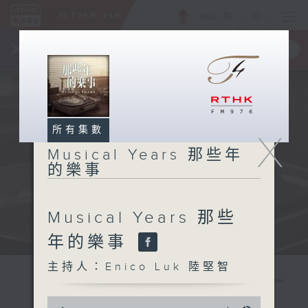
ENG
/
簡
×
全新 RTHK On The Go
取得
一手掌握 RTHK 電台、電視節目
所有集數
X
Musical Years 那些年
的樂事
Musical Years 那些
年的樂事
主持人：Enico Luk 陸堅智
0