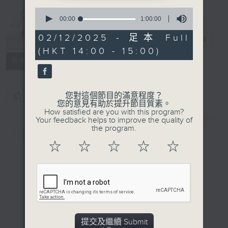
Music from
0
China
seconds
00:00
1:00:00
(Repeat) 樂在
of
1
02/12/2025 - 足本 Full
神州（重播）
電台直播
hour,
(HKT 14:00 - 15:00)
0
seconds
所有集數
您喜歡這個節目嗎?
您對這個節目的滿意程度？
您的意見有助於提升節目質素。
How satisfied are you with this program?
Your feedback helps to improve the quality of
簡介
GIST
the program.
☆
☆
☆
☆
☆
提交及繼續 Submit