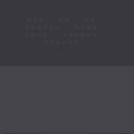
新聞稿
|
招聘
|
招標
|
知識產權告示
|
常見問題
|
私隱政策
|
無障礙播放器
|
其他語言內容
|
© 2026 rthk.hk