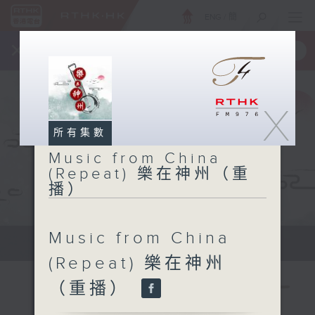
ENG
/
簡
×
全新 RTHK On The Go
取得
一手掌握 RTHK 電台、電視節目
X
所有集數
Music from China
(Repeat) 樂在神州（重
播）
Music from China
Tue 星期二 2pm
(Repeat) 樂在神州
（重播）