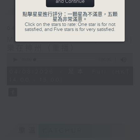
and Continue
最新
LATEST
點擊星星進行評分：一顆星為不滿意，五顆
星為非常滿意。
Click on the stars to rate: One star is for not
04/08/2026
satisfied, and Five stars is for very satisfied.
Music from China (Repeat)
樂在神州（重播）
0
seconds
00:00
1:00:00
of
1
04/08/2026 - 足本 Full (HKT
hour,
14:00 - 15:00)
0
seconds
重溫
CATCHUP