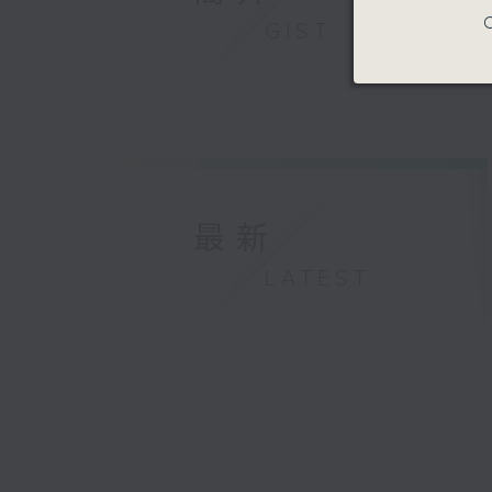
C
GIST
最新
LATEST