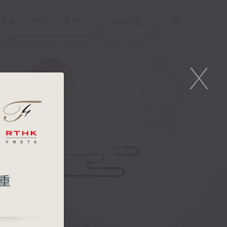
重溫
APPS
我們
ENG
/
簡
X
（重