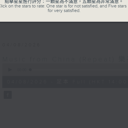
點擊星星進行評分：一顆星為不滿意，五顆星為非常滿意。
lick on the stars to rate: One star is for not satisfied, and Five stars 
for very satisfied.
04/08/2026
Music from China (Repea
0
seconds
00:00
of
1
04/08/2026 - 足本 Full (HKT 14:00 
hour,
0
seconds
Volume
90%