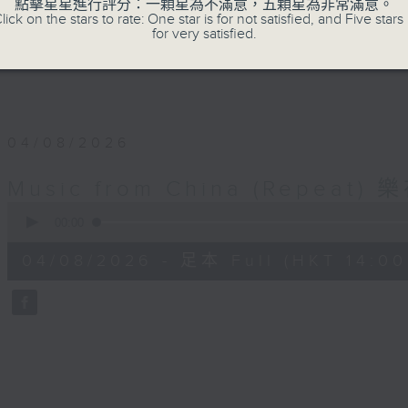
點擊星星進行評分：一顆星為不滿意，五顆星為非常滿意。
lick on the stars to rate: One star is for not satisfied, and Five stars 
for very satisfied.
04/08/2026
Music from China (Repea
0
seconds
00:00
of
1
04/08/2026 - 足本 Full (HKT 14:00 
hour,
0
seconds
Volume
90%