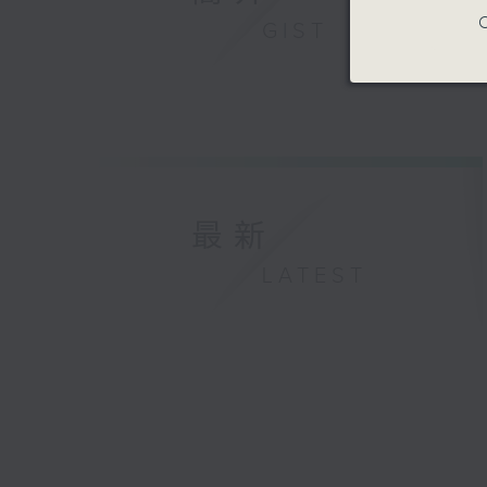
C
GIST
最新
LATEST