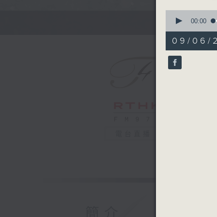
0
seconds
00:00
of
1
09/06/
hour,
0
seconds
90%
電台直播
簡介