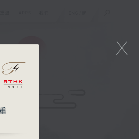
重溫
APPS
我們
ENG
/
簡
X
（重