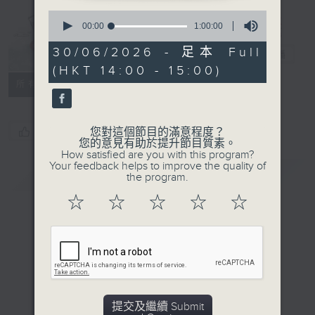
Music from
0
China
seconds
00:00
1:00:00
(Repeat) 樂在
of
1
30/06/2026 - 足本 Full
神州（重播）
電台直播
hour,
(HKT 14:00 - 15:00)
0
seconds
所有集數
您喜歡這個節目嗎?
您對這個節目的滿意程度？
您的意見有助於提升節目質素。
How satisfied are you with this program?
Your feedback helps to improve the quality of
簡介
GIST
the program.
☆
☆
☆
☆
☆
提交及繼續 Submit