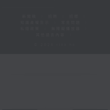
新聞稿
|
招聘
|
招標
|
知識產權告示
|
常見問題
|
私隱政策
|
無障礙播放器
|
其他語言內容
|
© 2026 rthk.hk