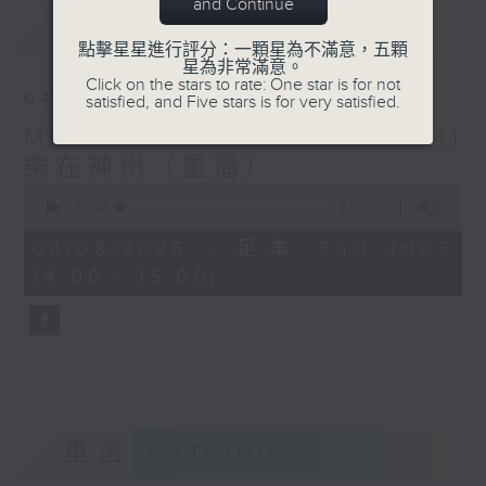
and Continue
最新
LATEST
點擊星星進行評分：一顆星為不滿意，五顆
星為非常滿意。
Click on the stars to rate: One star is for not
04/08/2026
satisfied, and Five stars is for very satisfied.
Music from China (Repeat)
樂在神州（重播）
0
seconds
00:00
1:00:00
of
1
04/08/2026 - 足本 Full (HKT
hour,
14:00 - 15:00)
0
seconds
重溫
CATCHUP