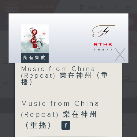
ENG
/
簡
×
全新 RTHK On The Go
取得
一手掌握 RTHK 電台、電視節目
X
所有集數
Music from China
(Repeat) 樂在神州（重
播）
Music from China
Tue 星期二 2pm
(Repeat) 樂在神州
（重播）