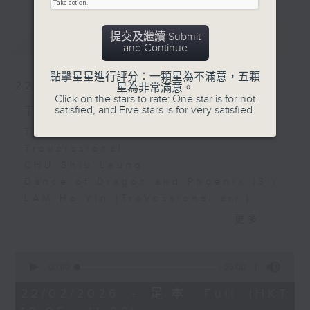
Han Palace (6’)
WONG Yue-sun (YEUNG
提交及繼續 Submit
最新
LATEST
Kin-ping arr.)
and Continue
Red Candles (3’)
Recorded at RTHK
點擊星星進行評分：一顆星為不滿意，五顆
22/02/2026
星為非常滿意。
Studio 2 on 3/7/2024
Click on the stars to rate: One star is for not
TroVessional 伍人粵
satisfied, and Five stars is for very satisfied.
伍人粵
TroVessional
伍人粵
Troverssional
朱兆良
CHU Shiu Leung
《龍飛鳳舞》 (3’)
Dance of Dragon and Phoenix (3’)
林浩然 （伍人粵編）
LAM Ho Yin (TroVessional arr.)
《村曉》 (3’)
Village Dawn (3’)
更多...
嚴華
YAN Hua
《月圓花好》 (3’)
The Full Moon and Flowers in
易劍泉
0
Bloom (3’)
seconds
00:00
55:00
《鳥投林》 (4’)
of
YIK Kim-chuen
呂文成
55
22/02/2026 - 足本 Full (HKT
Birds Returning to the Woods (4’)
minutes,
《銀河會》 (3’)