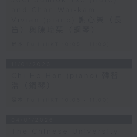
Joel Sumlok Tse (flute)
and Chan Wai-kam
Vivian (piano) 謝心樂（長
笛）與陳瑋琹（鋼琴）
足本 Full (HKT 10:05 - 11:00)
11/01/2026
Chi Ho Han (piano) 韓智
浩（鋼琴）
足本 Full (HKT 10:05 - 11:00)
04/01/2026
The Chinese University