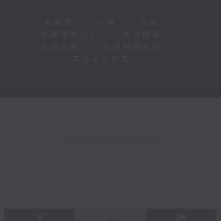
新聞稿
|
招聘
|
招標
|
知識產權告示
|
常見問題
|
私隱政策
|
無障礙播放器
|
其他語言內容
|
© 2026 rthk.hk