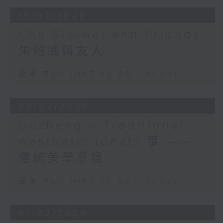
嚴華
15/02/2026
《月圓花好》 (3’)
易劍泉
Chu Siu-wai and Friends
《鳥投林》 (4’)
朱紹威與友人
呂文成
《銀河會》 (3’)
足本 Full (HKT 10:05 - 11:00)
王粵生
《懷舊》 (3’)
古曲
08/02/2026
《漢宮秋月》 (6’)
Guzheng – Traditional
王粵生 （楊健平編）
《紅燭》 (3’)
Aesthetic Ideals 箏 ——
2024年7月3日香港電台二號錄音室錄音
傳統美學意境
足本 Full (HKT 10:05 - 11:00)
01/02/2026