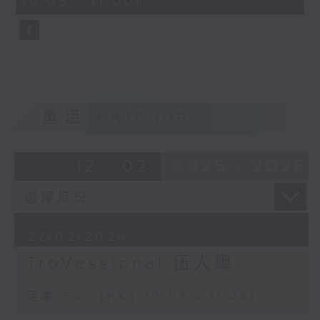
10:05 - 11:00)
0
LUI Man-shing
王粵生
seconds
Meeting at the Milky Way (3’)
《懷舊》 (3’)
WONG Yue-sun
古曲
Nostalgia (3’)
《漢宮秋月》 (6’)
Ancient Tune
王粵生 （楊健平編）
Autumn Moon over the Han Palace
《紅燭》 (3’)
(6’)
重溫
2024年7月3日香港電台二號
CATCHUP
WONG Yue-sun (YEUNG Kin-ping
錄音室錄音
arr.)
Red Candles (3’)
12 - 02
2025 - 2026
Recorded at RTHK Studio 2 on
3/7/2024
伍人粵
22/02/2026
伍人粵
TroVessional 伍人粵
朱兆良
《龍飛鳳舞》 (3’)
足本 Full (HKT 10:05 - 11:00)
林浩然 （伍人粵編）
《村曉》 (3’)