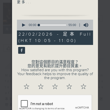
CHU Shiu Leung
更多...
Dance of Dragon and
Music of
Phoenix (3’)
Friends 室樂
LAM Ho Yin
雅敘
電台直播
0
(TroVessional arr.)
seconds
00:00
55:00
聯絡
of
Village Dawn (3’)
所有集數
55
22/02/2026 - 足本 Full
YAN Hua
minutes,
(HKT 10:05 - 11:00)
0
The Full Moon and
seconds
Flowers in Bloom (3’)
您喜歡這個節目嗎?
YIK Kim-chuen
Birds Returning to the
您對這個節目的滿意程度？
簡介
GIST
Woods (4’)
您的意見有助於提升節目質素。
How satisfied are you with this program?
LUI Man-shing
Your feedback helps to improve the quality of
Music of Friends provides a platform
Meeting at the Milky
the program.
for local and visiting artists
Way (3’)
☆
☆
☆
☆
☆
to perform and record at the studios
WONG Yue-sun
of RTHK.
Nostalgia (3’)
本地及訪港音樂家來到香港電台錄音室，為樂迷
Ancient Tune
帶來精彩演出。
Autumn Moon over the