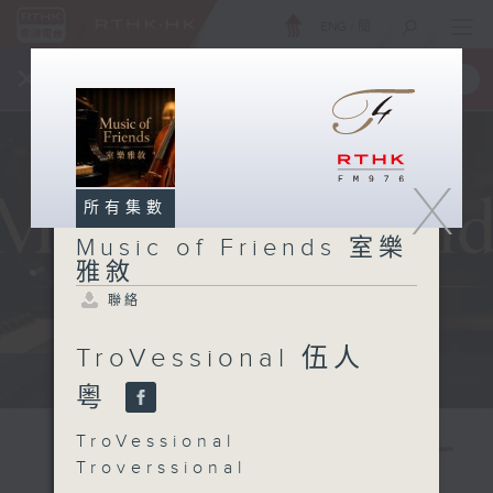
ENG
/
簡
×
全新 RTHK On The Go
取得
一手掌握 RTHK 電台、電視節目
X
所有集數
Music of Friends 室樂
雅敘
聯絡
TroVessional 伍人
Sun 星期日 10am
粵
TroVessional
Troverssional