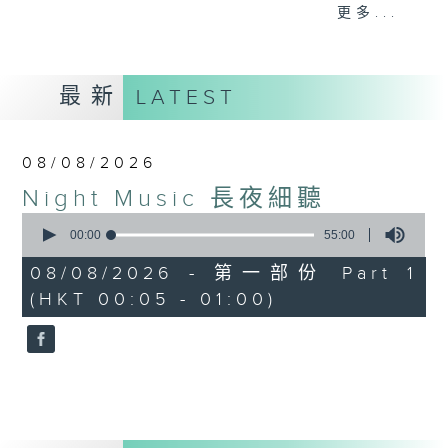
When you are alone and sleepless,
更多...
please remember good music is
always there on Radio 4.
最新
LATEST
「長夜細聽」節目當然少不了氣質優雅的作
品，每晚亦會精選一些中國音樂送上。週五和
週六晚還有兩小時爵士樂。
08/08/2026
Night Music 長夜細聽
如果哪天你不能入睡，別忘了第四台這裡總有
0
值得細聽的音樂。
seconds
00:00
55:00
of
55
08/08/2026 - 第一部份 Part 1
minutes,
(HKT 00:05 - 01:00)
0
seconds