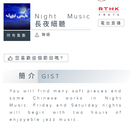
Night Music
長夜細聽
電台直播
聯絡
所有集數
您喜歡這個節目嗎?
簡介
GIST
You will find many soft pieces and
some Chinese works in Night
Music. Friday and Saturday nights
will begin with two hours of
enjoyable jazz music.