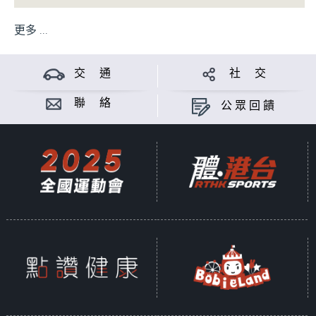
更多 ...
交 通
社 交
聯 絡
公眾回饋