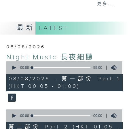
When you are alone and sleepless,
更多...
please remember good music is
always there on Radio 4.
最新
LATEST
「長夜細聽」節目當然少不了氣質優雅的作
品，每晚亦會精選一些中國音樂送上。週五和
週六晚還有兩小時爵士樂。
08/08/2026
Night Music 長夜細聽
如果哪天你不能入睡，別忘了第四台這裡總有
0
值得細聽的音樂。
seconds
00:00
55:00
of
55
08/08/2026 - 第一部份 Part 1
minutes,
(HKT 00:05 - 01:00)
0
seconds
0
seconds
00:00
00:00
of
0
第二部份 Part 2 (HKT 01:05 -