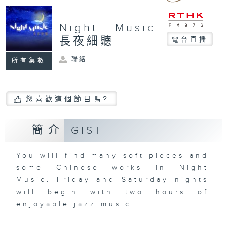
Night Music
長夜細聽
電台直播
聯絡
所有集數
您喜歡這個節目嗎?
簡介
GIST
You will find many soft pieces and
some Chinese works in Night
Music. Friday and Saturday nights
will begin with two hours of
enjoyable jazz music.