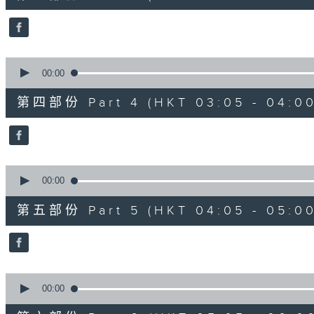
10
seconds
Volume
90%
0
seconds
00:00
of
55
第四部份 Part 4 (HKT 03:05 - 04:00
minutes,
10
seconds
Volume
90%
0
seconds
00:00
of
55
第五部份 Part 5 (HKT 04:05 - 05:00
minutes,
9
seconds
Volume
90%
0
seconds
00:00
of
55