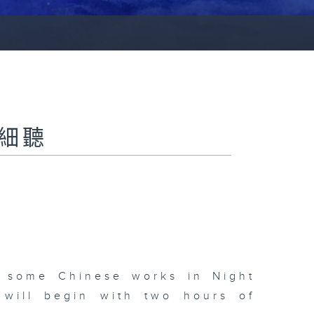
夜細聽
d some Chinese works in Night
 will begin with two hours of