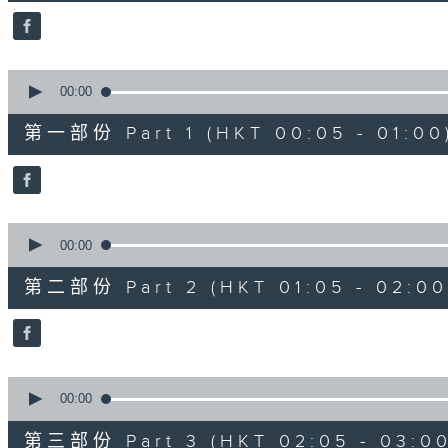
29
minutes,
59
seconds
Volume
90%
0
seconds
00:00
of
55
第一部份 Part 1 (HKT 00:05 - 01:00
minutes,
0
seconds
Volume
90%
0
seconds
00:00
of
55
第二部份 Part 2 (HKT 01:05 - 02:00
minutes,
10
seconds
Volume
90%
0
seconds
00:00
of
55
第三部份 Part 3 (HKT 02:05 - 03:00
minutes,