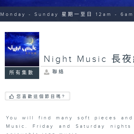
Monday - Sunday 星期一至日 12am - 6am
Night Music 長
聯絡
所有集數
您喜歡這個節目嗎?
You will find many soft pieces an
Music. Friday and Saturday nights