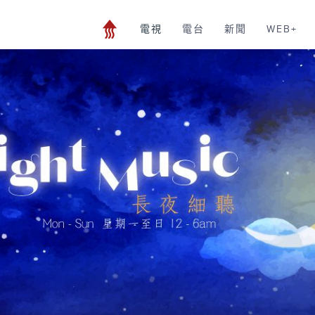
電視
電台
新聞
WEB+