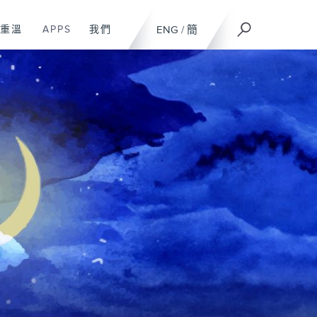
重溫
APPS
我們
ENG
/
簡