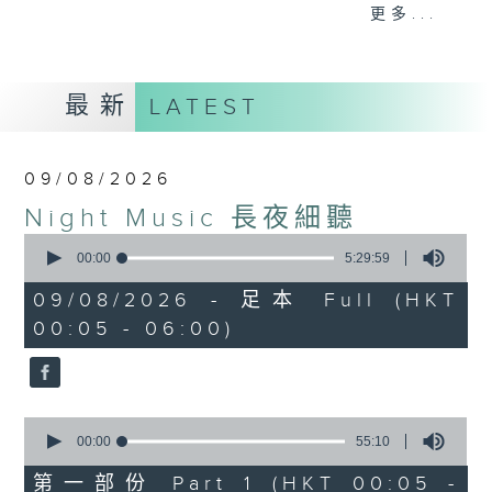
When you are alone and sleepless,
更多...
please remember good music is
always there on Radio 4.
最新
LATEST
「長夜細聽」節目當然少不了氣質優雅的作
品，每晚亦會精選一些中國音樂送上。週五和
週六晚還有兩小時爵士樂。
09/08/2026
Night Music 長夜細聽
如果哪天你不能入睡，別忘了第四台這裡總有
0
值得細聽的音樂。
seconds
00:00
5:29:59
of
5
09/08/2026 - 足本 Full (HKT
hours,
00:05 - 06:00)
29
minutes,
59
seconds
0
seconds
00:00
55:10
of
55
第一部份 Part 1 (HKT 00:05 -