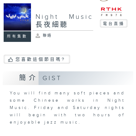
Night Music
長夜細聽
電台直播
聯絡
所有集數
您喜歡這個節目嗎?
簡介
GIST
You will find many soft pieces and
some Chinese works in Night
Music. Friday and Saturday nights
will begin with two hours of
enjoyable jazz music.