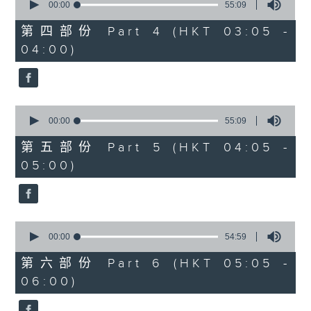
seconds
00:00
55:09
of
55
第四部份 Part 4 (HKT 03:05 -
minutes,
04:00)
9
seconds
0
seconds
00:00
55:09
of
55
第五部份 Part 5 (HKT 04:05 -
minutes,
05:00)
9
seconds
0
seconds
00:00
54:59
of
54
第六部份 Part 6 (HKT 05:05 -
minutes,
06:00)
59
seconds