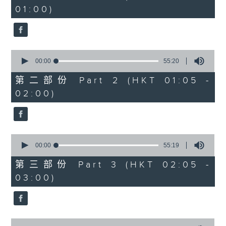
minutes,
01:00)
10
seconds
0
seconds
00:00
55:20
of
55
第二部份 Part 2 (HKT 01:05 -
minutes,
02:00)
20
seconds
0
seconds
00:00
55:19
of
55
第三部份 Part 3 (HKT 02:05 -
minutes,
03:00)
19
seconds
0