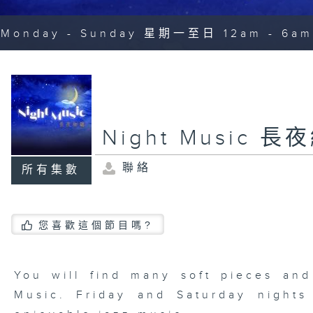
Monday - Sunday 星期一至日 12am - 6am
Night Music 長
聯絡
所有集數
您喜歡這個節目嗎?
You will find many soft pieces an
Music. Friday and Saturday nights