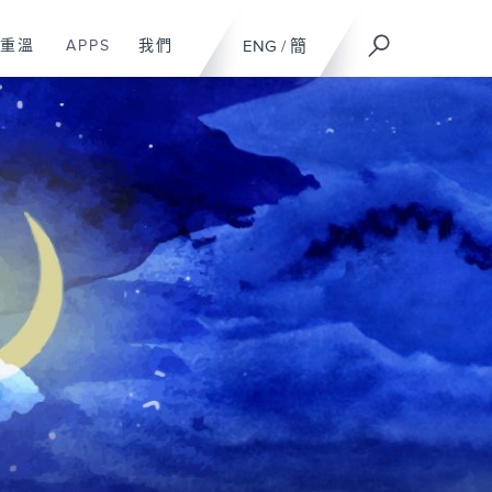
重溫
APPS
我們
ENG
/
簡