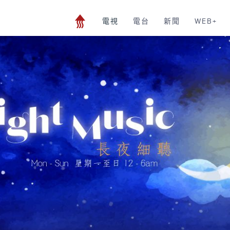
電視
電台
新聞
WEB+