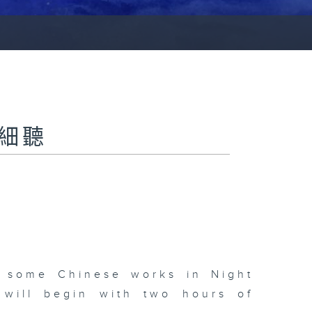
夜細聽
d some Chinese works in Night
 will begin with two hours of