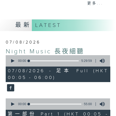
When you are alone and sleepless,
更多...
please remember good music is
always there on Radio 4.
最新
LATEST
「長夜細聽」節目當然少不了氣質優雅的作
品，每晚亦會精選一些中國音樂送上。週五和
週六晚還有兩小時爵士樂。
07/08/2026
Night Music 長夜細聽
如果哪天你不能入睡，別忘了第四台這裡總有
0
值得細聽的音樂。
seconds
00:00
5:29:59
of
5
07/08/2026 - 足本 Full (HKT
hours,
00:05 - 06:00)
29
minutes,
59
seconds
0
seconds
00:00
55:00
of
55
第一部份 Part 1 (HKT 00:05 -