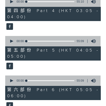
seconds
00:00
55:10
of
55
第四部份 Part 4 (HKT 03:05 -
minutes,
04:00)
10
seconds
0
seconds
00:00
55:09
of
55
第五部份 Part 5 (HKT 04:05 -
minutes,
05:00)
9
seconds
0
seconds
00:00
55:09
of
55
第六部份 Part 6 (HKT 05:05 -
minutes,
06:00)
9
seconds