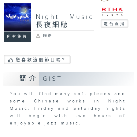
Night Music
長夜細聽
電台直播
聯絡
所有集數
您喜歡這個節目嗎?
簡介
GIST
You will find many soft pieces and
some Chinese works in Night
Music. Friday and Saturday nights
will begin with two hours of
enjoyable jazz music.