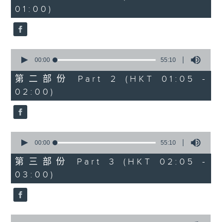
minutes,
01:00)
0
seconds
0
seconds
00:00
55:10
of
55
第二部份 Part 2 (HKT 01:05 -
minutes,
02:00)
10
seconds
0
seconds
00:00
55:10
of
55
第三部份 Part 3 (HKT 02:05 -
minutes,
03:00)
10
seconds
0