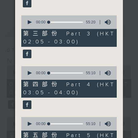
enjoyable jazz music.
更多...
When you are alone and sleepless,
0
seconds
00:00
55:20
please remember good music is
of
最新
LATEST
always there on Radio 4.
55
第三部份 Part 3 (HKT
minutes,
02:05 - 03:00)
20
「長夜細聽」節目當然少不了氣質優雅的作
seconds
07/08/2026
品，每晚亦會精選一些中國音樂送上。週五和
Night Music 長夜細聽
週六晚還有兩小時爵士樂。
0
0
seconds
00:00
5:29:59
seconds
00:00
55:10
如果哪天你不能入睡，別忘了第四台這裡總有
of
of
5
值得細聽的音樂。
55
07/08/2026 - 足本 Full (HKT
第四部份 Part 4 (HKT
hours,
minutes,
00:05 - 06:00)
03:05 - 04:00)
29
10
minutes,
seconds
59
seconds
0
0
seconds
seconds
00:00
55:00
00:00
55:10
of
of
55
55
第五部份 Part 5 (HKT
第一部份 Part 1 (HKT 00:05 -