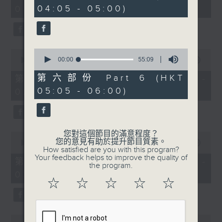
minutes,
minutes,
04:05 - 05:00)
01:00)
0
10
seconds
seconds
0
0
seconds
00:00
55:09
seconds
00:00
55:10
of
of
55
55
第六部份 Part 6 (HKT
第二部份 Part 2 (HKT 01:05 -
minutes,
minutes,
05:05 - 06:00)
02:00)
9
10
seconds
seconds
您對這個節目的滿意程度？
0
您的意見有助於提升節目質素。
seconds
00:00
55:10
How satisfied are you with this program?
of
Your feedback helps to improve the quality of
55
第三部份 Part 3 (HKT 02:05 -
the program.
minutes,
03:00)
10
☆
☆
☆
☆
☆
seconds
0