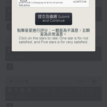
seconds
00:00
55:10
of
55
第四部份 Part 4 (HKT 03:05 -
minutes,
提交及繼續 Submit
04:00)
10
and Continue
seconds
點擊星星進行評分：一顆星為不滿意，五顆
星為非常滿意。
0
Click on the stars to rate: One star is for not
seconds
satisfied, and Five stars is for very satisfied.
00:00
55:09
of
55
第五部份 Part 5 (HKT 04:05 -
minutes,
05:00)
9
seconds
0
seconds
00:00
55:09
of
55
第六部份 Part 6 (HKT 05:05 -
minutes,
06:00)
9
seconds