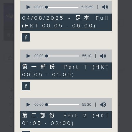
0
seconds
00:00
5:29:59
of
Night Music
5
04/08/2025 - 足本 Full
hours,
長夜細聽
電台直播
(HKT 00:05 - 06:00)
29
minutes,
聯絡
59
所有集數
seconds
0
seconds
00:00
55:10
您喜歡這個節目嗎?
of
55
第一部份 Part 1 (HKT
minutes,
00:05 - 01:00)
簡介
GIST
10
seconds
主持人：Host: Cleo Leung, Isaac
Droscha, Bill Robertson
0
You will find many soft pieces and
seconds
00:00
55:20
of
some Chinese works in Night
55
第二部份 Part 2 (HKT
Music. Friday and Saturday nights
minutes,
01:05 - 02:00)
20
will begin with two hours of
seconds