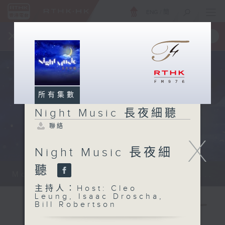
ENG
/
簡
×
全新 RTHK On The Go
取得
一手掌握 RTHK 電台、電視節目
所有集數
Night Music 長夜細聽
聯絡
X
Night Music 長夜細
聽
Monday - Sunday 星期一至日 12am...
主持人：Host: Cleo
Leung, Isaac Droscha,
Bill Robertson