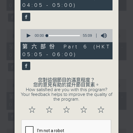
minutes,
minutes,
04:05 - 05:00)
01:00)
10
10
seconds
seconds
0
0
seconds
00:00
55:09
seconds
00:00
55:20
of
of
55
55
第六部份 Part 6 (HKT
第二部份 Part 2 (HKT 01:05 -
minutes,
minutes,
05:05 - 06:00)
02:00)
9
20
seconds
seconds
您對這個節目的滿意程度？
0
您的意見有助於提升節目質素。
seconds
00:00
55:19
How satisfied are you with this program?
of
Your feedback helps to improve the quality of
55
第三部份 Part 3 (HKT 02:05 -
the program.
minutes,
03:00)
19
☆
☆
☆
☆
☆
seconds
0