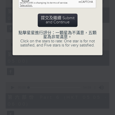
seconds
00:00
55:09
of
55
第四部份 Part 4 (HKT 03:05 -
minutes,
提交及繼續 Submit
04:00)
9
and Continue
seconds
點擊星星進行評分：一顆星為不滿意，五顆
星為非常滿意。
0
Click on the stars to rate: One star is for not
seconds
satisfied, and Five stars is for very satisfied.
00:00
55:09
of
55
第五部份 Part 5 (HKT 04:05 -
minutes,
05:00)
9
seconds
0
seconds
00:00
54:59
of
54
第六部份 Part 6 (HKT 05:05 -
minutes,
06:00)
59
seconds