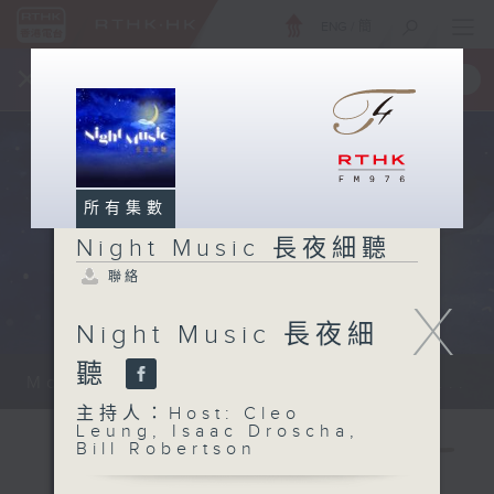
ENG
/
簡
×
全新 RTHK On The Go
取得
一手掌握 RTHK 電台、電視節目
所有集數
Night Music 長夜細聽
聯絡
X
Night Music 長夜細
聽
Monday - Sunday 星期一至日 12am...
主持人：Host: Cleo
Leung, Isaac Droscha,
Bill Robertson