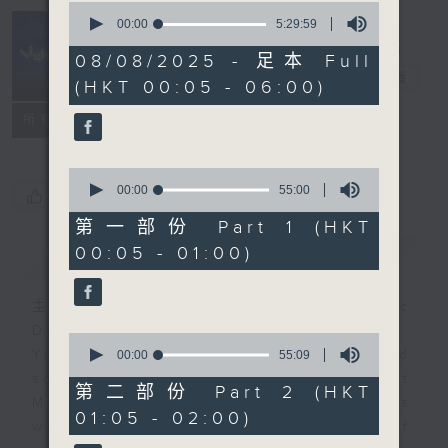
0
seconds
00:00
5:29:59
of
Night Music
5
08/08/2025 - 足本 Full
hours,
長夜細聽
電台直播
(HKT 00:05 - 06:00)
29
minutes,
聯絡
59
所有集數
seconds
0
seconds
00:00
55:00
您喜歡這個節目嗎?
of
55
第一部份 Part 1 (HKT
minutes,
00:05 - 01:00)
簡介
GIST
0
seconds
主持人：Host: Cleo Leung, Isaac
Droscha, Bill Robertson
0
You will find many soft pieces and
seconds
00:00
55:09
of
some Chinese works in Night
55
第二部份 Part 2 (HKT
Music. Friday and Saturday nights
minutes,
01:05 - 02:00)
9
will begin with two hours of
seconds