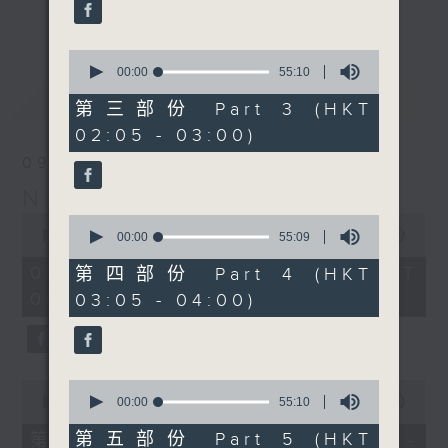
enjoyable jazz music.
更多...
When you are alone and sleepless,
0
seconds
00:00
55:10
please remember good music is
of
最新
LATEST
always there on Radio 4.
55
第三部份 Part 3 (HKT
minutes,
02:05 - 03:00)
10
「長夜細聽」節目當然少不了氣質優雅的作
seconds
09/08/2026
品，每晚亦會精選一些中國音樂送上。週五和
Night Music 長夜細聽
週六晚還有兩小時爵士樂。
0
0
seconds
00:00
5:29:59
seconds
00:00
55:09
如果哪天你不能入睡，別忘了第四台這裡總有
of
of
5
值得細聽的音樂。
55
09/08/2026 - 足本 Full (HKT
第四部份 Part 4 (HKT
hours,
minutes,
00:05 - 06:00)
03:05 - 04:00)
29
9
minutes,
seconds
59
seconds
0
0
seconds
seconds
00:00
55:10
00:00
55:10
of
of
55
55
第五部份 Part 5 (HKT
第一部份 Part 1 (HKT 00:05 -