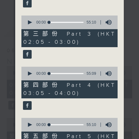
enjoyable jazz music.
更多...
When you are alone and sleepless,
0
seconds
00:00
55:10
please remember good music is
of
最新
LATEST
always there on Radio 4.
55
第三部份 Part 3 (HKT
minutes,
02:05 - 03:00)
10
「長夜細聽」節目當然少不了氣質優雅的作
seconds
06/08/2026
品，每晚亦會精選一些中國音樂送上。週五和
Night Music 長夜細聽
週六晚還有兩小時爵士樂。
0
0
seconds
00:00
5:29:59
seconds
00:00
55:09
如果哪天你不能入睡，別忘了第四台這裡總有
of
of
5
值得細聽的音樂。
55
06/08/2026 - 足本 Full (HKT
第四部份 Part 4 (HKT
hours,
minutes,
00:05 - 06:00)
03:05 - 04:00)
29
9
minutes,
seconds
59
seconds
0
0
seconds
seconds
00:00
55:10
00:00
55:10
of
of
55
55
第五部份 Part 5 (HKT
第一部份 Part 1 (HKT 00:05 -