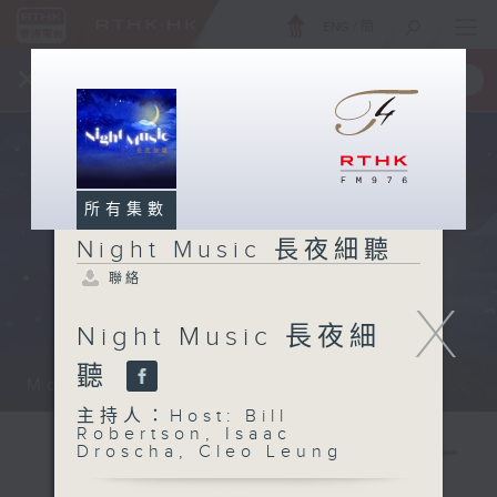
ENG
/
簡
×
全新 RTHK On The Go
取得
一手掌握 RTHK 電台、電視節目
所有集數
Night Music 長夜細聽
聯絡
X
Night Music 長夜細
聽
Monday - Sunday 星期一至日 12am...
主持人：Host: Bill
Robertson, Isaac
Droscha, Cleo Leung