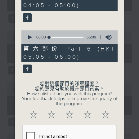
minutes,
minutes,
04:05 - 05:00)
01:00)
10
10
seconds
seconds
0
0
seconds
00:00
55:09
seconds
00:00
55:19
of
of
55
55
第六部份 Part 6 (HKT
第二部份 Part 2 (HKT 01:05 -
minutes,
minutes,
05:05 - 06:00)
02:00)
9
19
seconds
seconds
您對這個節目的滿意程度？
0
您的意見有助於提升節目質素。
seconds
00:00
55:09
How satisfied are you with this program?
of
Your feedback helps to improve the quality of
55
第三部份 Part 3 (HKT 02:05 -
the program.
minutes,
03:00)
9
☆
☆
☆
☆
☆
seconds
0