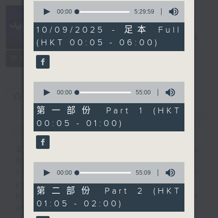
0
seconds
00:00
5:29:59
of
Night Music
5
10/09/2025 - 足本 Full
hours,
長夜細聽
電台直播
(HKT 00:05 - 06:00)
29
minutes,
聯絡
59
所有集數
seconds
0
seconds
00:00
55:00
您喜歡這個節目嗎?
of
55
第一部份 Part 1 (HKT
minutes,
00:05 - 01:00)
簡介
GIST
0
seconds
主持人：Host: Bill Robertson, Isaac
Droscha, Cleo Leung
0
You will find many soft pieces and
seconds
00:00
55:09
of
some Chinese works in Night
55
第二部份 Part 2 (HKT
Music. Friday and Saturday nights
minutes,
01:05 - 02:00)
9
will begin with two hours of
seconds