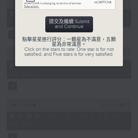
seconds
00:00
55:09
of
55
第四部份 Part 4 (HKT 03:05 -
minutes,
提交及繼續 Submit
04:00)
9
and Continue
seconds
點擊星星進行評分：一顆星為不滿意，五顆
星為非常滿意。
0
Click on the stars to rate: One star is for not
seconds
satisfied, and Five stars is for very satisfied.
00:00
55:09
of
55
第五部份 Part 5 (HKT 04:05 -
minutes,
05:00)
9
seconds
0
seconds
00:00
55:09
of
55
第六部份 Part 6 (HKT 05:05 -
minutes,
06:00)
9
seconds