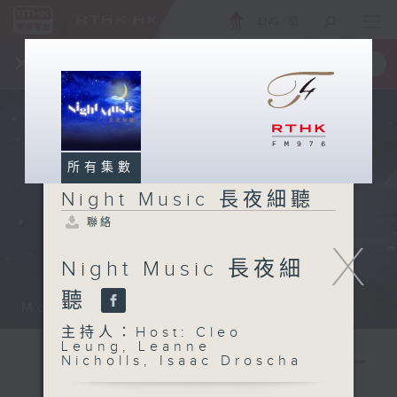
ENG
/
簡
×
全新 RTHK On The Go
取得
一手掌握 RTHK 電台、電視節目
所有集數
Night Music 長夜細聽
聯絡
X
Night Music 長夜細
聽
Monday - Sunday 星期一至日 12am...
主持人：Host: Cleo
Leung, Leanne
Nicholls, Isaac Droscha