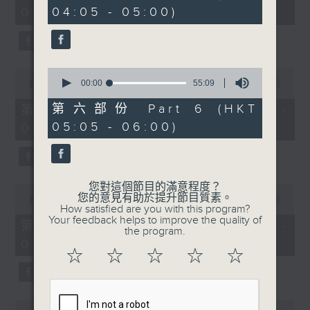
minutes,
minutes,
04:05 - 05:00)
01:00)
10
20
seconds
seconds
0
0
seconds
00:00
55:09
seconds
00:00
55:19
of
of
55
55
第六部份 Part 6 (HKT
第二部份 Part 2 (HKT 01:05 -
minutes,
minutes,
05:05 - 06:00)
02:00)
9
19
seconds
seconds
您對這個節目的滿意程度？
0
您的意見有助於提升節目質素。
seconds
00:00
55:09
How satisfied are you with this program?
of
Your feedback helps to improve the quality of
55
第三部份 Part 3 (HKT 02:05 -
the program.
minutes,
03:00)
9
☆
☆
☆
☆
☆
seconds
0