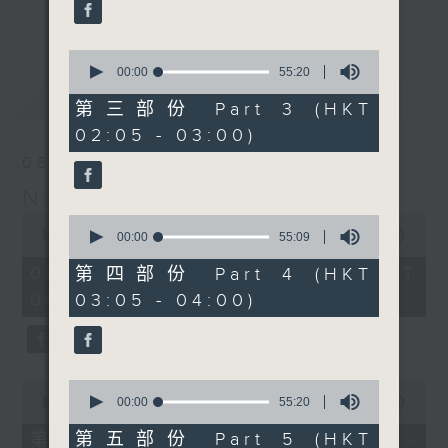
enjoyable jazz music.
更多...
When you are alone and sleepless,
0
seconds
00:00
55:20
please remember good music is
of
最新
LATEST
always there on Radio 4.
55
第三部份 Part 3 (HKT
minutes,
02:05 - 03:00)
20
「長夜細聽」節目當然少不了氣質優雅的作
seconds
06/08/2026
品，每晚亦會精選一些中國音樂送上。週五和
Night Music 長夜細聽
週六晚還有兩小時爵士樂。
0
0
seconds
00:00
5:29:59
seconds
00:00
55:09
如果哪天你不能入睡，別忘了第四台這裡總有
of
of
5
值得細聽的音樂。
55
06/08/2026 - 足本 Full (HKT
第四部份 Part 4 (HKT
hours,
minutes,
00:05 - 06:00)
03:05 - 04:00)
29
9
minutes,
seconds
59
seconds
0
0
seconds
seconds
00:00
55:10
00:00
55:20
of
of
55
55
第五部份 Part 5 (HKT
第一部份 Part 1 (HKT 00:05 -