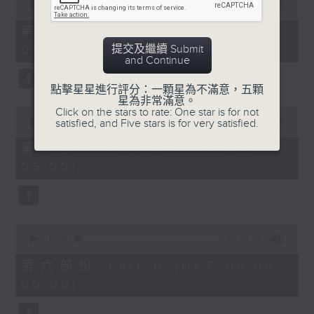
seconds
00:00
55:09
of
55
第四部份 Part 4 (HKT 03:05 -
minutes,
提交及繼續 Submit
04:00)
9
and Continue
seconds
點擊星星進行評分：一顆星為不滿意，五顆
星為非常滿意。
0
Click on the stars to rate: One star is for not
seconds
satisfied, and Five stars is for very satisfied.
00:00
55:09
of
55
第五部份 Part 5 (HKT 04:05 -
minutes,
05:00)
9
seconds
0
seconds
00:00
55:09
of
55
第六部份 Part 6 (HKT 05:05 -
minutes,
06:00)
9
seconds