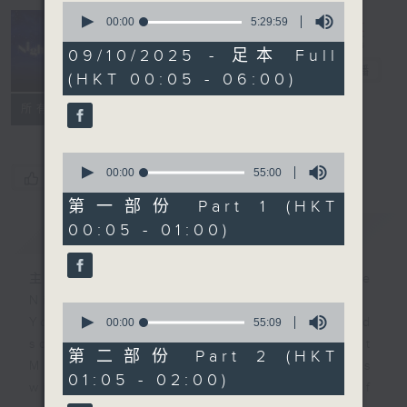
0
seconds
00:00
5:29:59
of
Night Music
5
09/10/2025 - 足本 Full
hours,
長夜細聽
電台直播
(HKT 00:05 - 06:00)
29
minutes,
聯絡
59
所有集數
seconds
0
seconds
00:00
55:00
您喜歡這個節目嗎?
of
55
第一部份 Part 1 (HKT
minutes,
00:05 - 01:00)
簡介
GIST
0
seconds
主持人：Host: Cleo Leung, Leanne
Nicholls, Isaac Droscha
0
You will find many soft pieces and
seconds
00:00
55:09
of
some Chinese works in Night
55
第二部份 Part 2 (HKT
Music. Friday and Saturday nights
minutes,
01:05 - 02:00)
9
will begin with two hours of
seconds