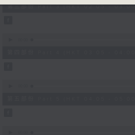
55
第三部份 Part 3 (HKT 02:05 - 03:00
minutes,
19
seconds
Volume
90%
0
seconds
00:00
of
55
第四部份 Part 4 (HKT 03:05 - 04:00
minutes,
20
seconds
Volume
90%
0
seconds
00:00
of
55
第五部份 Part 5 (HKT 04:05 - 05:00
minutes,
20
seconds
Volume
90%
0
seconds
00:00