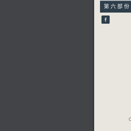
55
第六部份 P
minutes,
9
seconds
90%
C