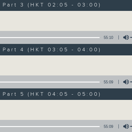
Music. Friday and Saturday nights
art 3 (HKT 02:05 - 03:00)
enjoyable jazz music.
Volume
When you are alone and sleepless, 
always there on Radio 4.
55:10
art 4 (HKT 03:05 - 04:00)
「長夜細聽」節目當然少不了氣質優雅的作
五和週六晚還有兩小時爵士樂。
Volume
如果哪天你不能入睡，別忘了第四台這裡總有
55:09
art 5 (HKT 04:05 - 05:00)
08/08/2026
Volume
Night Music 長夜細聽
0
seconds
00:00
55:09
of
5