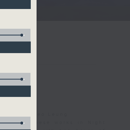
夜細聽
Droscha, Cleo Leung
d some Chinese works in Night