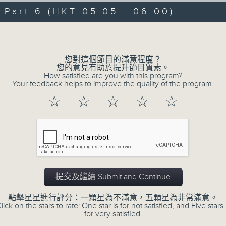
08/08/2026 - 足本 Full (HKT 00:05
hours,
art 6 (HKT 05:05 - 06:00)
30
minutes,
Volume
0
seconds
Volume
90%
0
您對這個節目的滿意程度？
seconds
00:00
您的意見有助於提升節目質素。
of
How satisfied are you with this program?
55
第一部份 Part 1 (HKT 00:05 - 01:00
Your feedback helps to improve the quality of the program.
minutes,
10
☆
☆
☆
☆
☆
seconds
Volume
90%
0
seconds
00:00
of
55
第二部份 Part 2 (HKT 01:05 - 02:00
minutes,
19
提交及繼續 Submit and Continue
seconds
Volume
90%
點擊星星進行評分：一顆星為不滿意，五顆星為非常滿意。
lick on the stars to rate: One star is for not satisfied, and Five stars 
0
for very satisfied.
seconds
00:00
of