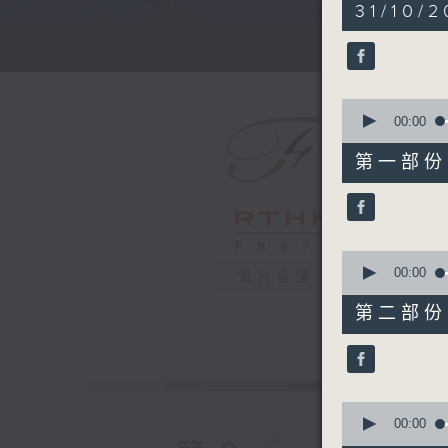
5
31/10/2
hours,
30
minutes,
0
seconds
90%
0
seconds
00:00
of
55
第一部份 P
minutes,
10
seconds
90%
0
seconds
00:00
電台直播
of
55
第二部份 P
minutes,
19
seconds
90%
0
seconds
00:00
of