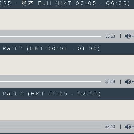
025 - 足本 Full (HKT 00:05 - 06:00)
Monday - Sunday 星期一至日 12am - 6am
Volume
55:10
art 1 (HKT 00:05 - 01:00)
Night Music 長
Volume
聯絡
所有集數
55:19
art 2 (HKT 01:05 - 02:00)
您喜歡這個節目嗎?
Volume
主持人：Host: Leanne Nicholls, Isaac 
You will find many soft pieces an
55:10