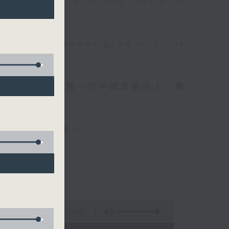
 will begin with two hours of
please remember good music is
品，每晚亦會精選一些中國音樂送上。週
值得細聽的音樂。
5:30:00