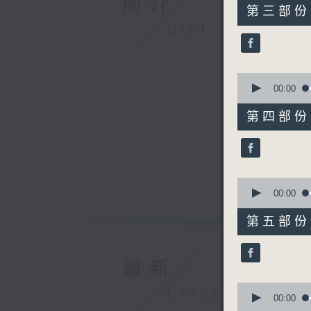
簡介
55
第三部份 P
minutes,
GIST
10
seconds
90%
0
seconds
00:00
of
55
第四部份 P
minutes,
10
seconds
90%
0
seconds
00:00
of
55
第五部份 P
minutes,
9
seconds
90%
最新
0
LATEST
seconds
00:00
of