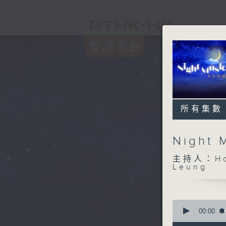
所有集數
Night
主持人：Host
Leung
0
seconds
00:00
of