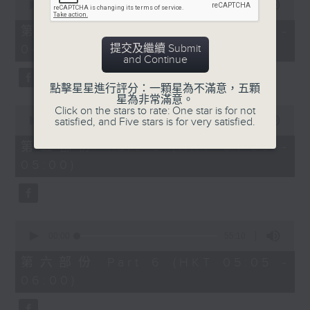
seconds
00:00
55:20
of
55
第四部份 Part 4 (HKT 03:05 -
minutes,
提交及繼續 Submit
04:00)
20
and Continue
seconds
點擊星星進行評分：一顆星為不滿意，五顆
星為非常滿意。
0
Click on the stars to rate: One star is for not
seconds
satisfied, and Five stars is for very satisfied.
00:00
55:20
of
55
第五部份 Part 5 (HKT 04:05 -
minutes,
05:00)
20
seconds
0
seconds
00:00
55:10
of
55
第六部份 Part 6 (HKT 05:05 -
minutes,
06:00)
10
seconds