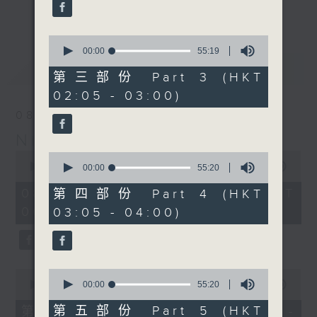
enjoyable jazz music.
更多...
When you are alone and sleepless,
0
seconds
00:00
55:19
please remember good music is
of
最新
LATEST
always there on Radio 4.
55
第三部份 Part 3 (HKT
minutes,
02:05 - 03:00)
19
「長夜細聽」節目當然少不了氣質優雅的作
seconds
08/08/2026
品，每晚亦會精選一些中國音樂送上。週五和
Night Music 長夜細聽
週六晚還有兩小時爵士樂。
0
0
seconds
00:00
5:30:00
seconds
00:00
55:20
如果哪天你不能入睡，別忘了第四台這裡總有
of
of
5
值得細聽的音樂。
55
08/08/2026 - 足本 Full (HKT
第四部份 Part 4 (HKT
hours,
minutes,
00:05 - 06:00)
03:05 - 04:00)
30
20
minutes,
seconds
0
seconds
0
0
seconds
seconds
00:00
55:10
00:00
55:20
of
of
55
55
第五部份 Part 5 (HKT
第一部份 Part 1 (HKT 00:05 -