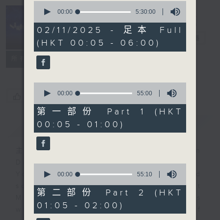
0
seconds
00:00
5:30:00
of
Night Music
5
02/11/2025 - 足本 Full
hours,
長夜細聽
電台直播
(HKT 00:05 - 06:00)
30
minutes,
聯絡
0
所有集數
seconds
0
seconds
00:00
55:00
您喜歡這個節目嗎?
of
55
第一部份 Part 1 (HKT
minutes,
00:05 - 01:00)
簡介
GIST
0
seconds
主持人：Host: Rachel Lai, Jonathan
Douglas, Nicola Hall
0
You will find many soft pieces and
seconds
00:00
55:10
of
some Chinese works in Night
55
第二部份 Part 2 (HKT
Music. Friday and Saturday nights
minutes,
01:05 - 02:00)
10
will begin with two hours of
seconds