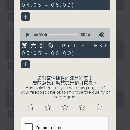
minutes,
minutes,
04:05 - 05:00)
01:00)
10
20
seconds
seconds
0
0
seconds
00:00
55:10
seconds
00:00
55:19
of
of
55
55
第六部份 Part 6 (HKT
第二部份 Part 2 (HKT 01:05 -
minutes,
minutes,
05:05 - 06:00)
02:00)
10
19
seconds
seconds
您對這個節目的滿意程度？
0
您的意見有助於提升節目質素。
seconds
00:00
55:19
How satisfied are you with this program?
of
Your feedback helps to improve the quality of
55
第三部份 Part 3 (HKT 02:05 -
the program.
minutes,
03:00)
19
☆
☆
☆
☆
☆
seconds
0