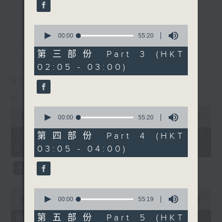
enjoyable jazz music.
更多...
When you are alone and sleepless,
0
seconds
00:00
55:20
please remember good music is
of
最新
LATEST
always there on Radio 4.
55
第三部份 Part 3 (HKT
minutes,
02:05 - 03:00)
20
「長夜細聽」節目當然少不了氣質優雅的作
seconds
07/08/2026
品，每晚亦會精選一些中國音樂送上。週五和
Night Music 長夜細聽
週六晚還有兩小時爵士樂。
0
0
seconds
00:00
5:29:59
seconds
00:00
55:20
如果哪天你不能入睡，別忘了第四台這裡總有
of
of
5
值得細聽的音樂。
55
07/08/2026 - 足本 Full (HKT
第四部份 Part 4 (HKT
hours,
minutes,
00:05 - 06:00)
03:05 - 04:00)
29
20
minutes,
seconds
59
seconds
0
0
seconds
seconds
00:00
55:00
00:00
55:19
of
of
55
55
第五部份 Part 5 (HKT
第一部份 Part 1 (HKT 00:05 -