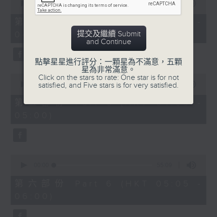
seconds
00:00
55:10
of
55
第四部份 Part 4 (HKT 03:05 -
minutes,
提交及繼續 Submit
04:00)
10
and Continue
seconds
點擊星星進行評分：一顆星為不滿意，五顆
星為非常滿意。
0
Click on the stars to rate: One star is for not
seconds
satisfied, and Five stars is for very satisfied.
00:00
55:09
of
55
第五部份 Part 5 (HKT 04:05 -
minutes,
05:00)
9
seconds
0
seconds
00:00
55:09
of
55
第六部份 Part 6 (HKT 05:05 -
minutes,
06:00)
9
seconds