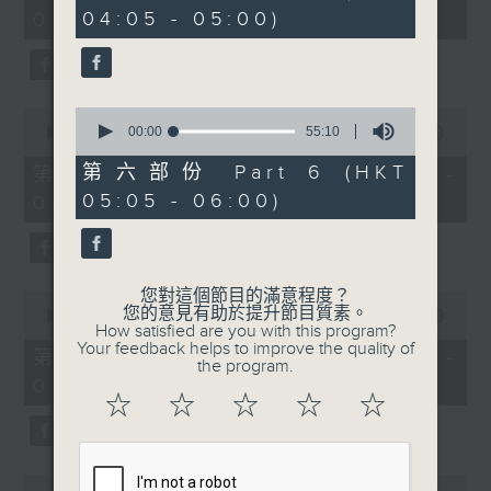
minutes,
minutes,
04:05 - 05:00)
01:00)
0
19
seconds
seconds
0
0
seconds
00:00
55:10
seconds
00:00
55:10
of
of
55
55
第六部份 Part 6 (HKT
第二部份 Part 2 (HKT 01:05 -
minutes,
minutes,
05:05 - 06:00)
02:00)
10
10
seconds
seconds
您對這個節目的滿意程度？
0
您的意見有助於提升節目質素。
seconds
00:00
55:10
How satisfied are you with this program?
of
Your feedback helps to improve the quality of
55
第三部份 Part 3 (HKT 02:05 -
the program.
minutes,
03:00)
10
☆
☆
☆
☆
☆
seconds
0