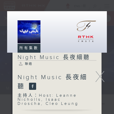
ENG
/
簡
×
全新 RTHK On The Go
取得
一手掌握 RTHK 電台、電視節目
所有集數
Night Music 長夜細聽
聯絡
X
Night Music 長夜細
聽
Monday - Sunday 星期一至日 12am...
主持人：Host: Leanne
Nicholls, Isaac
Droscha, Cleo Leung