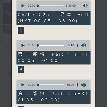
0
seconds
00:00
5:30:00
of
Night Music
5
05/11/2025 - 足本 Full
hours,
長夜細聽
電台直播
(HKT 00:05 - 06:00)
30
minutes,
聯絡
0
所有集數
seconds
0
seconds
00:00
55:10
您喜歡這個節目嗎?
of
55
第一部份 Part 1 (HKT
minutes,
00:05 - 01:00)
簡介
GIST
10
seconds
主持人：Host: Leanne Nicholls,
Isaac Droscha, Cleo Leung
0
You will find many soft pieces and
seconds
00:00
55:20
of
some Chinese works in Night
55
第二部份 Part 2 (HKT
Music. Friday and Saturday nights
minutes,
01:05 - 02:00)
20
will begin with two hours of
seconds