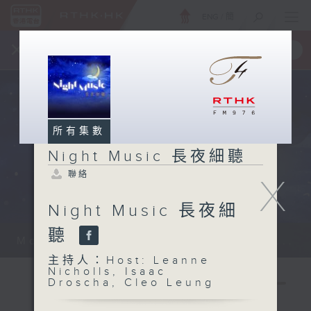
ENG
/
簡
×
全新 RTHK On The Go
取得
一手掌握 RTHK 電台、電視節目
所有集數
Night Music 長夜細聽
聯絡
X
Night Music 長夜細
聽
Monday - Sunday 星期一至日 12am...
主持人：Host: Leanne
Nicholls, Isaac
Droscha, Cleo Leung