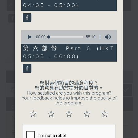
minutes,
minutes,
04:05 - 05:00)
02:00)
0
20
seconds
seconds
0
seconds
00:00
55:10
of
55
第六部份 Part 6 (HKT
minutes,
重溫
CATCHUP
05:05 - 06:00)
10
seconds
07 - 08
2026
您對這個節目的滿意程度？
您的意見有助於提升節目質素。
How satisfied are you with this program?
Your feedback helps to improve the quality of
the program.
08/08/2026
☆
☆
☆
☆
☆
Night Music 長夜細聽
第一部份 Part 1 (HKT 00:05 -