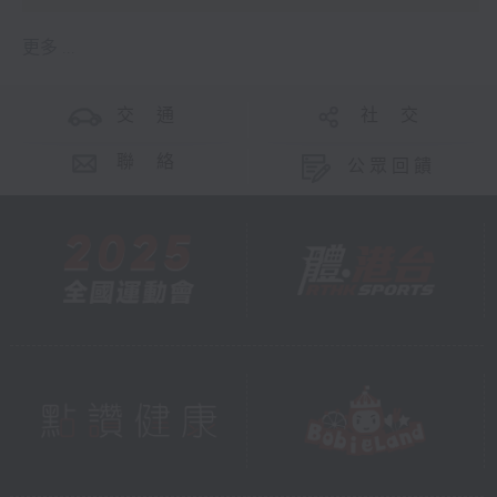
更多 ...
交 通
社 交
聯 絡
公眾回饋