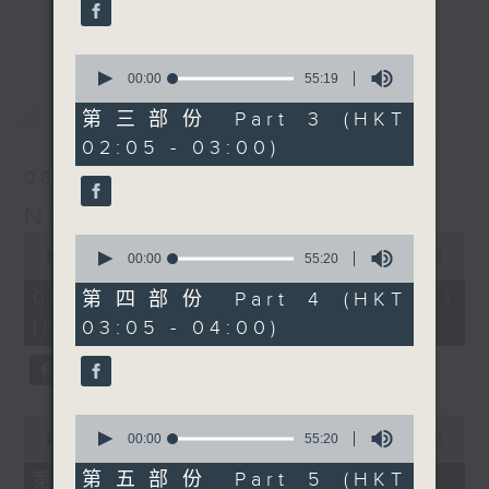
enjoyable jazz music.
更多...
When you are alone and sleepless,
0
seconds
00:00
55:19
please remember good music is
of
最新
LATEST
always there on Radio 4.
55
第三部份 Part 3 (HKT
minutes,
02:05 - 03:00)
19
「長夜細聽」節目當然少不了氣質優雅的作
seconds
08/08/2026
品，每晚亦會精選一些中國音樂送上。週五和
Night Music 長夜細聽
週六晚還有兩小時爵士樂。
0
0
seconds
00:00
55:00
seconds
00:00
55:20
如果哪天你不能入睡，別忘了第四台這裡總有
of
of
55
值得細聽的音樂。
55
08/08/2026 - 第一部份 Part 1
第四部份 Part 4 (HKT
minutes,
minutes,
(HKT 00:05 - 01:00)
03:05 - 04:00)
0
20
seconds
seconds
0
0
seconds
seconds
00:00
55:00
00:00
55:20
of
of
55
55
第五部份 Part 5 (HKT
第二部份 Part 2 (HKT 01:05 -