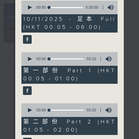
0
seconds
00:00
5:30:00
of
Night Music
5
10/11/2025 - 足本 Full
hours,
長夜細聽
電台直播
(HKT 00:05 - 06:00)
30
minutes,
聯絡
0
所有集數
seconds
0
seconds
00:00
55:10
您喜歡這個節目嗎?
of
55
第一部份 Part 1 (HKT
minutes,
00:05 - 01:00)
簡介
GIST
10
seconds
主持人：Host: Leanne Nicholls,
Isaac Droscha, Cleo Leung
0
You will find many soft pieces and
seconds
00:00
55:20
of
some Chinese works in Night
55
第二部份 Part 2 (HKT
Music. Friday and Saturday nights
minutes,
01:05 - 02:00)
20
will begin with two hours of
seconds