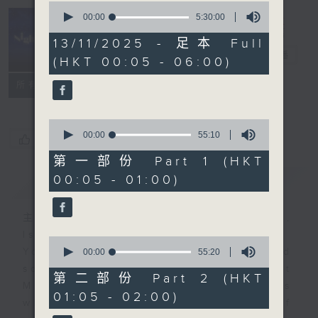
0
seconds
00:00
5:30:00
of
Night Music
5
13/11/2025 - 足本 Full
hours,
長夜細聽
電台直播
(HKT 00:05 - 06:00)
30
minutes,
聯絡
0
所有集數
seconds
0
seconds
00:00
55:10
您喜歡這個節目嗎?
of
55
第一部份 Part 1 (HKT
minutes,
00:05 - 01:00)
簡介
GIST
10
seconds
主持人：Host: Leanne Nicholls,
Isaac Droscha, Cleo Leung
0
You will find many soft pieces and
seconds
00:00
55:20
of
some Chinese works in Night
55
第二部份 Part 2 (HKT
Music. Friday and Saturday nights
minutes,
01:05 - 02:00)
20
will begin with two hours of
seconds