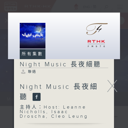
ENG
/
簡
×
全新 RTHK On The Go
取得
一手掌握 RTHK 電台、電視節目
所有集數
Night Music 長夜細聽
聯絡
X
Night Music 長夜細
聽
Monday - Sunday 星期一至日 12am...
主持人：Host: Leanne
Nicholls, Isaac
Droscha, Cleo Leung