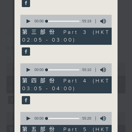
enjoyable jazz music.
更多...
When you are alone and sleepless,
0
seconds
00:00
55:19
please remember good music is
of
最新
LATEST
always there on Radio 4.
55
第三部份 Part 3 (HKT
minutes,
02:05 - 03:00)
19
「長夜細聽」節目當然少不了氣質優雅的作
seconds
08/08/2026
品，每晚亦會精選一些中國音樂送上。週五和
Night Music 長夜細聽
週六晚還有兩小時爵士樂。
0
0
seconds
00:00
5:30:00
seconds
00:00
55:10
如果哪天你不能入睡，別忘了第四台這裡總有
of
of
5
值得細聽的音樂。
55
08/08/2026 - 足本 Full (HKT
第四部份 Part 4 (HKT
hours,
minutes,
00:05 - 06:00)
03:05 - 04:00)
30
10
minutes,
seconds
0
seconds
0
0
seconds
seconds
00:00
55:10
00:00
55:20
of
of
55
55
第五部份 Part 5 (HKT
第一部份 Part 1 (HKT 00:05 -