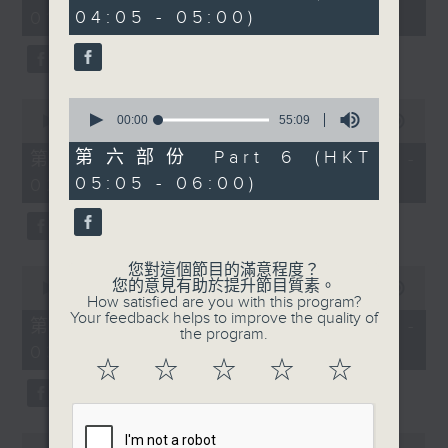
minutes,
minutes,
04:05 - 05:00)
01:00)
10
20
seconds
seconds
0
0
seconds
00:00
55:09
seconds
00:00
55:19
of
of
55
55
第六部份 Part 6 (HKT
第二部份 Part 2 (HKT 01:05 -
minutes,
minutes,
05:05 - 06:00)
02:00)
9
19
seconds
seconds
您對這個節目的滿意程度？
0
您的意見有助於提升節目質素。
seconds
00:00
55:19
How satisfied are you with this program?
of
Your feedback helps to improve the quality of
55
第三部份 Part 3 (HKT 02:05 -
the program.
minutes,
03:00)
19
☆
☆
☆
☆
☆
seconds
0