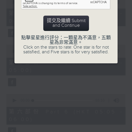
seconds
00:00
55:20
of
55
第四部份 Part 4 (HKT 03:05 -
minutes,
提交及繼續 Submit
04:00)
20
and Continue
seconds
點擊星星進行評分：一顆星為不滿意，五顆
星為非常滿意。
0
Click on the stars to rate: One star is for not
seconds
satisfied, and Five stars is for very satisfied.
00:00
55:20
of
55
第五部份 Part 5 (HKT 04:05 -
minutes,
05:00)
20
seconds
0
seconds
00:00
55:10
of
55
第六部份 Part 6 (HKT 05:05 -
minutes,
06:00)
10
seconds