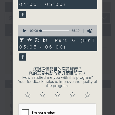
minutes,
04:05 - 05:00)
20
07 - 08
2026
seconds
0
seconds
00:00
55:10
08/08/2026
of
55
第六部份 Part 6 (HKT
Night Music 長夜細聽
minutes,
05:05 - 06:00)
10
seconds
網上直播完畢稍後提供節目重溫。
Archive will be available after
live webcast
您對這個節目的滿意程度？
您的意見有助於提升節目質素。
How satisfied are you with this program?
Your feedback helps to improve the quality of
07/08/2026
the program.
Night Music 長夜細聽
☆
☆
☆
☆
☆
足本 Full (HKT 00:05 - 06:00)
第一部份 Part 1 (HKT 00:05 -