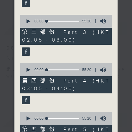
enjoyable jazz music.
更多...
When you are alone and sleepless,
0
seconds
00:00
55:20
please remember good music is
of
最新
LATEST
always there on Radio 4.
55
第三部份 Part 3 (HKT
minutes,
02:05 - 03:00)
20
「長夜細聽」節目當然少不了氣質優雅的作
seconds
08/08/2026
品，每晚亦會精選一些中國音樂送上。週五和
Night Music 長夜細聽
週六晚還有兩小時爵士樂。
0
網上直播完畢稍後提供節目重溫。 Archive
seconds
00:00
55:20
如果哪天你不能入睡，別忘了第四台這裡總有
of
will be available after live webcast
值得細聽的音樂。
55
第四部份 Part 4 (HKT
minutes,
03:05 - 04:00)
20
seconds
0
重溫
seconds
CATCHUP
00:00
55:20
of
55
第五部份 Part 5 (HKT