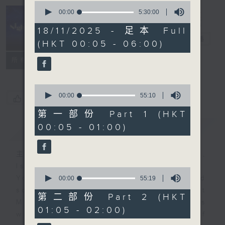
0
seconds
00:00
5:30:00
of
Night Music
5
18/11/2025 - 足本 Full
hours,
長夜細聽
電台直播
(HKT 00:05 - 06:00)
30
minutes,
聯絡
0
所有集數
seconds
0
seconds
00:00
55:10
您喜歡這個節目嗎?
of
55
第一部份 Part 1 (HKT
minutes,
00:05 - 01:00)
簡介
GIST
10
seconds
主持人：Host: Leanne Nicholls,
Isaac Droscha, Cleo Leung
0
You will find many soft pieces and
seconds
00:00
55:19
of
some Chinese works in Night
55
第二部份 Part 2 (HKT
Music. Friday and Saturday nights
minutes,
01:05 - 02:00)
19
will begin with two hours of
seconds