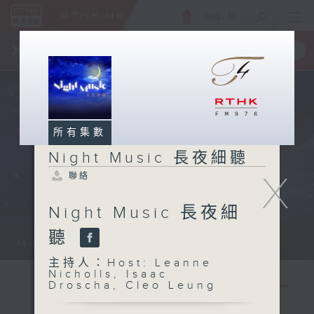
ENG
/
簡
×
全新 RTHK On The Go
取得
一手掌握 RTHK 電台、電視節目
所有集數
Night Music 長夜細聽
X
聯絡
Night Music 長夜細
聽
Monday - Sunday 星期一至日 12am...
主持人：Host: Leanne
Nicholls, Isaac
Droscha, Cleo Leung