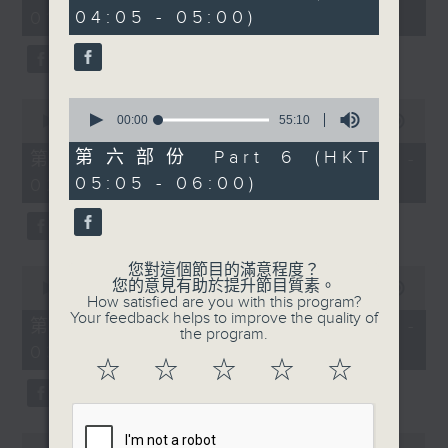
minutes,
seconds
04:05 - 05:00)
01:00)
0
seconds
0
0
seconds
00:00
55:10
seconds
00:00
55:10
of
of
55
55
第六部份 Part 6 (HKT
第二部份 Part 2 (HKT 01:05 -
minutes,
minutes,
05:05 - 06:00)
02:00)
10
10
seconds
seconds
您對這個節目的滿意程度？
0
您的意見有助於提升節目質素。
seconds
00:00
55:10
How satisfied are you with this program?
of
Your feedback helps to improve the quality of
55
第三部份 Part 3 (HKT 02:05 -
the program.
minutes,
03:00)
10
☆
☆
☆
☆
☆
seconds
0