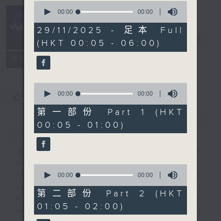
0
seconds
00:00
00:00
of
Night Music
0
29/11/2025 - 足本 Full
seconds
長夜細聽
電台直播
(HKT 00:05 - 06:00)
聯絡
所有集數
0
seconds
00:00
00:00
您喜歡這個節目嗎?
of
0
第一部份 Part 1 (HKT
seconds
00:05 - 01:00)
簡介
GIST
主持人：Host: Ken Rose, Nicola
Hall, Jerome Hoberman
0
You will find many soft pieces and
seconds
00:00
00:00
of
some Chinese works in Night
0
第二部份 Part 2 (HKT
Music. Friday and Saturday nights
seconds
01:05 - 02:00)
will begin with two hours of