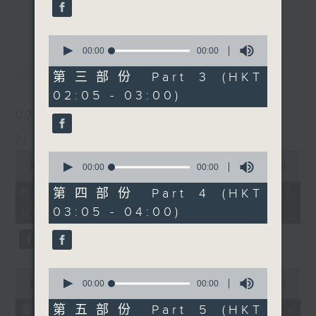
enjoyable jazz music.
更多...
When you are alone and sleepless,
0
seconds
00:00
00:00
please remember good music is
of
最新
LATEST
always there on Radio 4.
0
第三部份 Part 3 (HKT
seconds
02:05 - 03:00)
「長夜細聽」節目當然少不了氣質優雅的作
07/08/2026
品，每晚亦會精選一些中國音樂送上。週五和
Night Music 長夜細聽
週六晚還有兩小時爵士樂。
0
0
seconds
00:00
5:29:59
seconds
00:00
00:00
如果哪天你不能入睡，別忘了第四台這裡總有
of
of
5
值得細聽的音樂。
0
07/08/2026 - 足本 Full (HKT
第四部份 Part 4 (HKT
hours,
seconds
00:05 - 06:00)
03:05 - 04:00)
29
minutes,
59
seconds
0
0
seconds
seconds
00:00
55:00
00:00
00:00
of
of
55
0
第五部份 Part 5 (HKT
第一部份 Part 1 (HKT 00:05 -