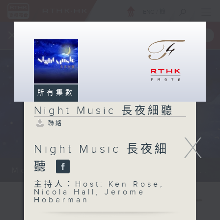
ENG
/
簡
×
全新 RTHK On The Go
取得
一手掌握 RTHK 電台、電視節目
所有集數
Night Music 長夜細聽
聯絡
X
Night Music 長夜細
聽
Monday - Sunday 星期一至日 12am...
主持人：Host: Ken Rose,
Nicola Hall, Jerome
Hoberman