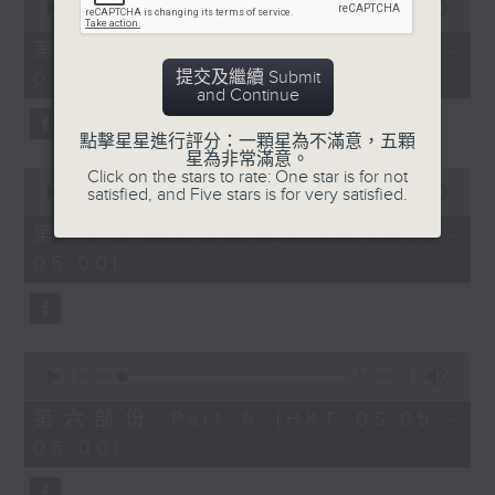
seconds
00:00
55:10
of
55
第四部份 Part 4 (HKT 03:05 -
minutes,
提交及繼續 Submit
04:00)
10
and Continue
seconds
點擊星星進行評分：一顆星為不滿意，五顆
星為非常滿意。
0
Click on the stars to rate: One star is for not
seconds
satisfied, and Five stars is for very satisfied.
00:00
55:09
of
55
第五部份 Part 5 (HKT 04:05 -
minutes,
05:00)
9
seconds
0
seconds
00:00
55:09
of
55
第六部份 Part 6 (HKT 05:05 -
minutes,
06:00)
9
seconds