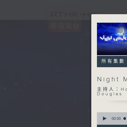
所有集數
Night
主持人：Host
Douglas
0
seconds
00:00
of