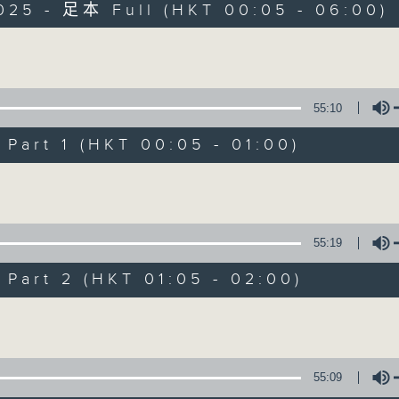
025 - 足本 Full (HKT 00:05 - 06:00)
Monday - Sunday 星期一至日 12am - 6am
Volume
55:10
art 1 (HKT 00:05 - 01:00)
Night Music 長
Volume
聯絡
所有集數
55:19
art 2 (HKT 01:05 - 02:00)
您喜歡這個節目嗎?
Volume
主持人：Host: Ken Rose, Nicola Hall, 
You will find many soft pieces an
55:09