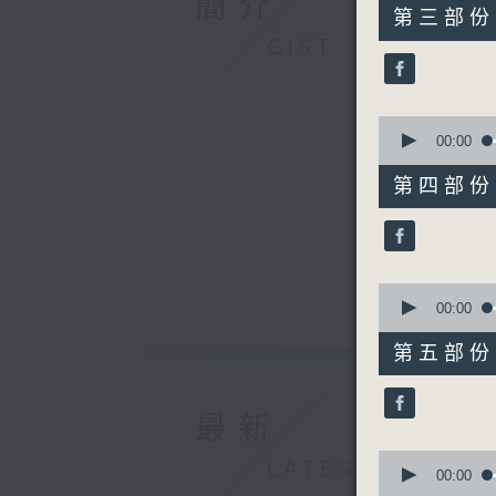
簡介
55
第三部份 P
minutes,
GIST
9
seconds
90%
0
seconds
00:00
of
55
第四部份 P
minutes,
9
seconds
90%
0
seconds
00:00
of
55
第五部份 P
minutes,
9
seconds
90%
最新
0
LATEST
seconds
00:00
of