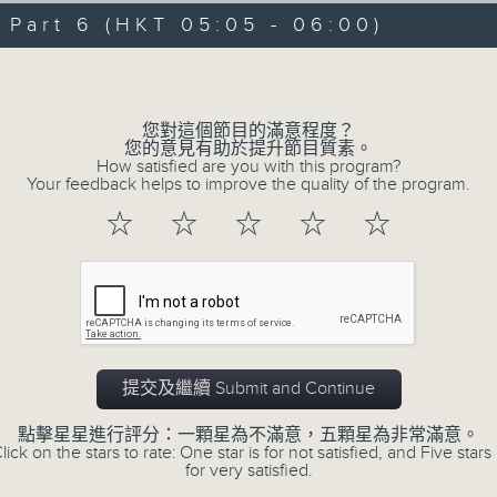
07/08/2026 - 足本 Full (HKT 00:05
hours,
art 6 (HKT 05:05 - 06:00)
29
minutes,
Volume
59
seconds
Volume
90%
0
您對這個節目的滿意程度？
seconds
00:00
您的意見有助於提升節目質素。
of
How satisfied are you with this program?
55
第一部份 Part 1 (HKT 00:05 - 01:00
Your feedback helps to improve the quality of the program.
minutes,
0
☆
☆
☆
☆
☆
seconds
Volume
90%
0
seconds
00:00
of
55
第二部份 Part 2 (HKT 01:05 - 02:00
minutes,
10
提交及繼續 Submit and Continue
seconds
Volume
90%
點擊星星進行評分：一顆星為不滿意，五顆星為非常滿意。
lick on the stars to rate: One star is for not satisfied, and Five stars 
0
for very satisfied.
seconds
00:00
of