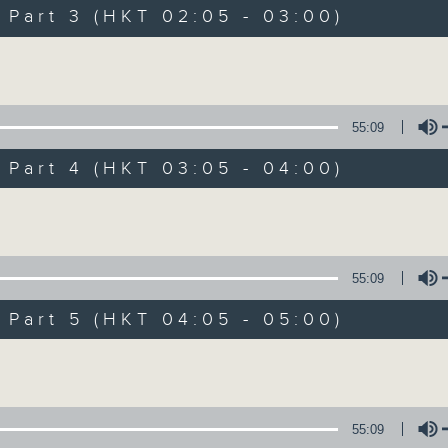
Music. Friday and Saturday nights
art 3 (HKT 02:05 - 03:00)
enjoyable jazz music.
Volume
When you are alone and sleepless, 
always there on Radio 4.
55:09
art 4 (HKT 03:05 - 04:00)
「長夜細聽」節目當然少不了氣質優雅的作
五和週六晚還有兩小時爵士樂。
Volume
如果哪天你不能入睡，別忘了第四台這裡總有
55:09
art 5 (HKT 04:05 - 05:00)
07/08/2026
Volume
Night Music 長夜細聽
0
seconds
00:00
55:09
of
5