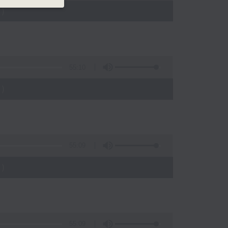
)
55:10
)
55:09
)
55:09