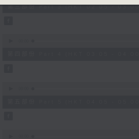
55
第三部份 Part 3 (HKT 02:05 - 03:00
minutes,
10
seconds
Volume
90%
0
seconds
00:00
of
55
第四部份 Part 4 (HKT 03:05 - 04:00
minutes,
10
seconds
Volume
90%
0
seconds
00:00
of
55
第五部份 Part 5 (HKT 04:05 - 05:00
minutes,
9
seconds
Volume
90%
0
seconds
00:00