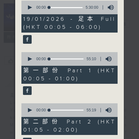
0
seconds
00:00
5:30:00
of
Night Music
5
19/01/2026 - 足本 Full
hours,
長夜細聽
電台直播
(HKT 00:05 - 06:00)
30
minutes,
聯絡
0
所有集數
seconds
0
seconds
00:00
55:10
您喜歡這個節目嗎?
of
55
第一部份 Part 1 (HKT
minutes,
00:05 - 01:00)
簡介
GIST
10
seconds
主持人：Host: Isaac Droscha,
Leanne Nicholls, Cleo Leung
0
You will find many soft pieces and
seconds
00:00
55:19
of
some Chinese works in Night
55
第二部份 Part 2 (HKT
Music. Friday and Saturday nights
minutes,
01:05 - 02:00)
19
will begin with two hours of
seconds