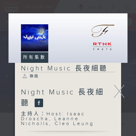
ENG
/
簡
×
全新 RTHK On The Go
取得
一手掌握 RTHK 電台、電視節目
所有集數
Night Music 長夜細聽
聯絡
X
Night Music 長夜細
聽
Monday - Sunday 星期一至日 12am...
主持人：Host: Isaac
Droscha, Leanne
Nicholls, Cleo Leung