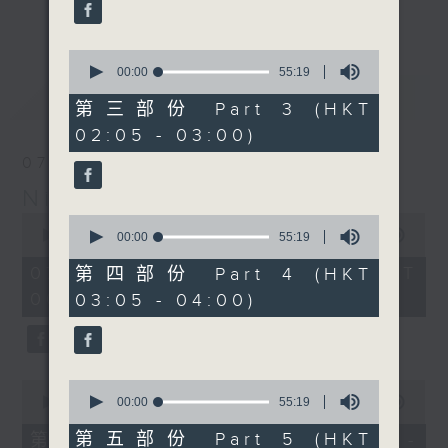
enjoyable jazz music.
更多...
When you are alone and sleepless,
0
seconds
00:00
55:19
please remember good music is
of
最新
LATEST
always there on Radio 4.
55
第三部份 Part 3 (HKT
minutes,
02:05 - 03:00)
19
「長夜細聽」節目當然少不了氣質優雅的作
seconds
07/08/2026
品，每晚亦會精選一些中國音樂送上。週五和
Night Music 長夜細聽
週六晚還有兩小時爵士樂。
0
0
seconds
00:00
5:29:59
seconds
00:00
55:19
如果哪天你不能入睡，別忘了第四台這裡總有
of
of
5
值得細聽的音樂。
55
07/08/2026 - 足本 Full (HKT
第四部份 Part 4 (HKT
hours,
minutes,
00:05 - 06:00)
03:05 - 04:00)
29
19
minutes,
seconds
59
seconds
0
0
seconds
seconds
00:00
55:00
00:00
55:19
of
of
55
55
第五部份 Part 5 (HKT
第一部份 Part 1 (HKT 00:05 -