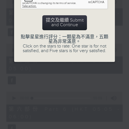
seconds
00:00
55:10
of
55
第四部份 Part 4 (HKT 03:05 -
minutes,
提交及繼續 Submit
04:00)
10
and Continue
seconds
點擊星星進行評分：一顆星為不滿意，五顆
星為非常滿意。
0
Click on the stars to rate: One star is for not
seconds
satisfied, and Five stars is for very satisfied.
00:00
55:09
of
55
第五部份 Part 5 (HKT 04:05 -
minutes,
05:00)
9
seconds
0
seconds
00:00
55:09
of
55
第六部份 Part 6 (HKT 05:05 -
minutes,
06:00)
9
seconds