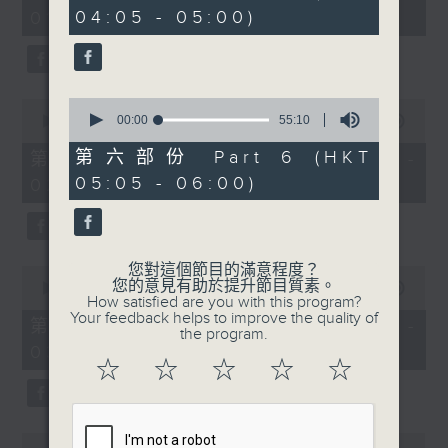
minutes,
minutes,
04:05 - 05:00)
01:00)
0
19
seconds
seconds
0
0
seconds
00:00
55:10
seconds
00:00
55:10
of
of
55
55
第六部份 Part 6 (HKT
第二部份 Part 2 (HKT 01:05 -
minutes,
minutes,
05:05 - 06:00)
02:00)
10
10
seconds
seconds
您對這個節目的滿意程度？
0
您的意見有助於提升節目質素。
seconds
00:00
55:10
How satisfied are you with this program?
of
Your feedback helps to improve the quality of
55
第三部份 Part 3 (HKT 02:05 -
the program.
minutes,
03:00)
10
☆
☆
☆
☆
☆
seconds
0