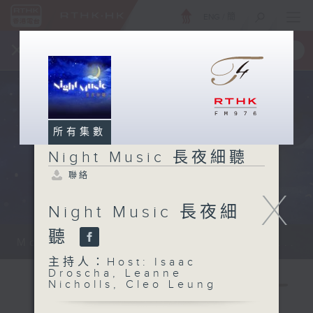
ENG
/
簡
×
全新 RTHK On The Go
取得
一手掌握 RTHK 電台、電視節目
所有集數
Night Music 長夜細聽
聯絡
X
Night Music 長夜細
聽
Monday - Sunday 星期一至日 12am...
主持人：Host: Isaac
Droscha, Leanne
Nicholls, Cleo Leung