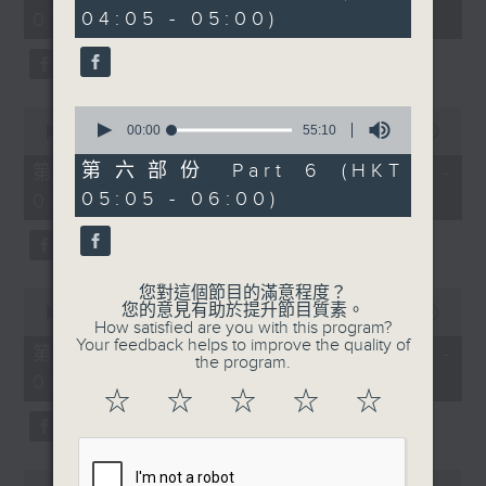
minutes,
minutes,
04:05 - 05:00)
01:00)
10
19
seconds
seconds
0
0
seconds
00:00
55:10
seconds
00:00
55:20
of
of
55
55
第六部份 Part 6 (HKT
第二部份 Part 2 (HKT 01:05 -
minutes,
minutes,
05:05 - 06:00)
02:00)
10
20
seconds
seconds
您對這個節目的滿意程度？
0
您的意見有助於提升節目質素。
seconds
00:00
55:19
How satisfied are you with this program?
of
Your feedback helps to improve the quality of
55
第三部份 Part 3 (HKT 02:05 -
the program.
minutes,
03:00)
19
☆
☆
☆
☆
☆
seconds
0