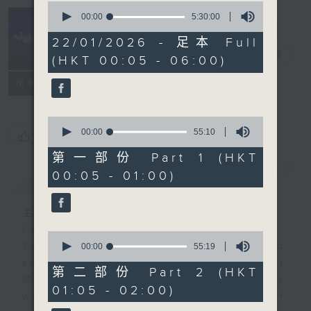
0
seconds
00:00
5:30:00
of
Night Music
5
22/01/2026 - 足本 Full
hours,
長夜細聽
電台直播
(HKT 00:05 - 06:00)
30
minutes,
聯絡
0
所有集數
seconds
0
seconds
00:00
55:10
您喜歡這個節目嗎?
of
55
第一部份 Part 1 (HKT
minutes,
00:05 - 01:00)
簡介
GIST
10
seconds
主持人：Host: Isaac Droscha,
Leanne Nicholls, Cleo Leung
0
You will find many soft pieces and
seconds
00:00
55:19
of
some Chinese works in Night
55
第二部份 Part 2 (HKT
Music. Friday and Saturday nights
minutes,
01:05 - 02:00)
19
will begin with two hours of
seconds