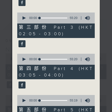
enjoyable jazz music.
更多...
When you are alone and sleepless,
0
seconds
00:00
55:20
please remember good music is
of
最新
LATEST
always there on Radio 4.
55
第三部份 Part 3 (HKT
minutes,
02:05 - 03:00)
20
「長夜細聽」節目當然少不了氣質優雅的作
seconds
09/08/2026
品，每晚亦會精選一些中國音樂送上。週五和
Night Music 長夜細聽
週六晚還有兩小時爵士樂。
0
0
seconds
00:00
5:29:59
seconds
00:00
55:20
如果哪天你不能入睡，別忘了第四台這裡總有
of
of
5
值得細聽的音樂。
55
09/08/2026 - 足本 Full (HKT
第四部份 Part 4 (HKT
hours,
minutes,
00:05 - 06:00)
03:05 - 04:00)
29
20
minutes,
seconds
59
seconds
0
0
seconds
seconds
00:00
55:10
00:00
55:19
of
of
55
55
第五部份 Part 5 (HKT
第一部份 Part 1 (HKT 00:05 -