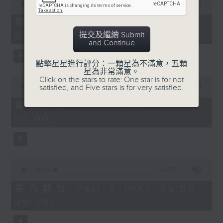
seconds
00:00
55:09
of
55
第四部份 Part 4 (HKT 03:05 -
minutes,
提交及繼續 Submit
04:00)
9
and Continue
seconds
點擊星星進行評分：一顆星為不滿意，五顆
星為非常滿意。
0
Click on the stars to rate: One star is for not
seconds
satisfied, and Five stars is for very satisfied.
00:00
55:09
of
55
第五部份 Part 5 (HKT 04:05 -
minutes,
05:00)
9
seconds
0
seconds
00:00
54:59
of
54
第六部份 Part 6 (HKT 05:05 -
minutes,
06:00)
59
seconds