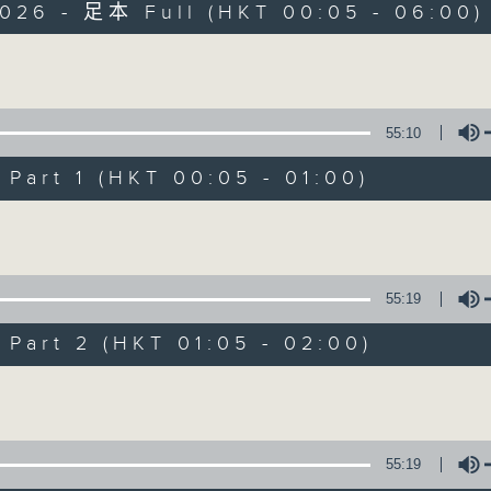
2026 - 足本 Full (HKT 00:05 - 06:00)
Monday - Sunday 星期一至日 12am - 6am
Volume
55:10
art 1 (HKT 00:05 - 01:00)
Night Music 長
Volume
聯絡
所有集數
55:19
art 2 (HKT 01:05 - 02:00)
您喜歡這個節目嗎?
Volume
主持人：Host: Isaac Droscha, Leanne N
You will find many soft pieces an
55:19