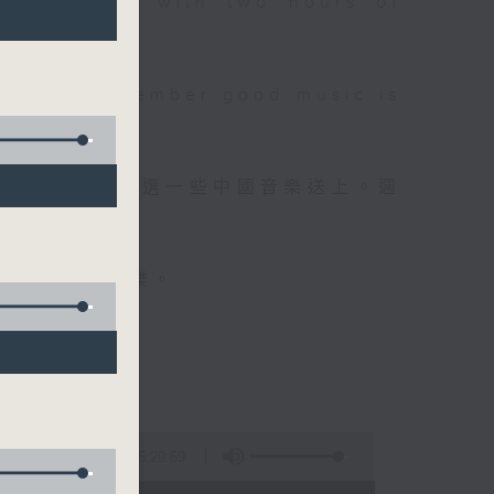
 will begin with two hours of
please remember good music is
品，每晚亦會精選一些中國音樂送上。週
值得細聽的音樂。
5:29:59