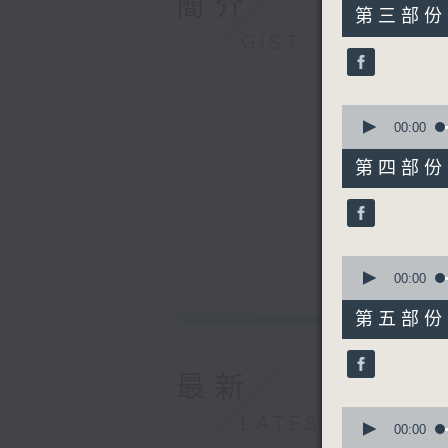
簡介
55
第三部份 P
minutes,
GIST
19
seconds
90%
0
seconds
00:00
of
55
第四部份 P
minutes,
20
seconds
90%
0
seconds
00:00
of
55
第五部份 P
minutes,
20
seconds
90%
最新
0
LATEST
seconds
00:00
of