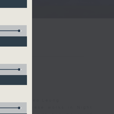
夜細聽
icholls, Cleo Leung
d some Chinese works in Night