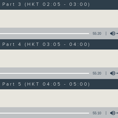
Music. Friday and Saturday nights
art 3 (HKT 02:05 - 03:00)
enjoyable jazz music.
Volume
When you are alone and sleepless, 
always there on Radio 4.
55:20
art 4 (HKT 03:05 - 04:00)
「長夜細聽」節目當然少不了氣質優雅的作
五和週六晚還有兩小時爵士樂。
Volume
如果哪天你不能入睡，別忘了第四台這裡總有
55:20
art 5 (HKT 04:05 - 05:00)
07/08/2026
Volume
Night Music 長夜細聽
0
seconds
00:00
55:10
of
5