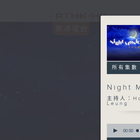
所有集數
Night
主持人：Host
Leung
0
seconds
00:00
of