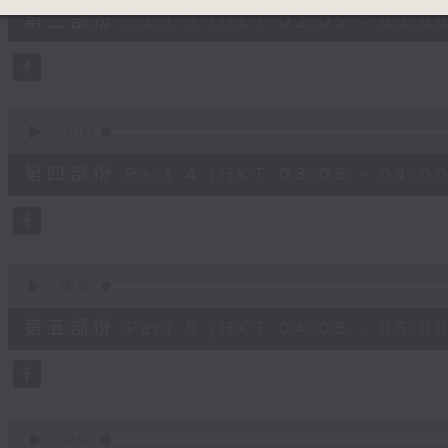
55
第三部份 Part 3 (HKT 02:05 - 03:00
minutes,
10
seconds
Volume
90%
0
seconds
00:00
of
55
第四部份 Part 4 (HKT 03:05 - 04:00
minutes,
10
seconds
Volume
90%
0
seconds
00:00
of
55
第五部份 Part 5 (HKT 04:05 - 05:00
minutes,
9
seconds
Volume
90%
0
seconds
00:00