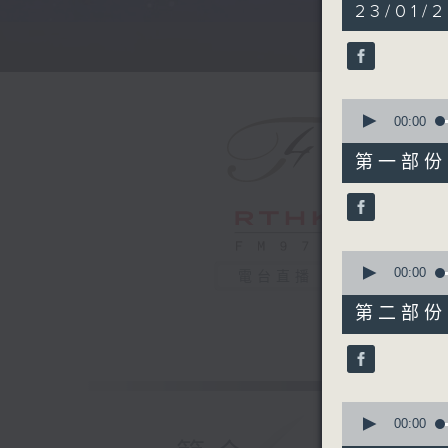
5
23/01/
hours,
30
minutes,
0
seconds
90%
0
seconds
00:00
of
55
第一部份 P
minutes,
10
seconds
90%
0
seconds
00:00
電台直播
of
55
第二部份 P
minutes,
19
seconds
90%
0
seconds
00:00
of