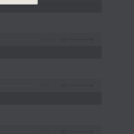
)
55:10
)
55:09
)
55:09