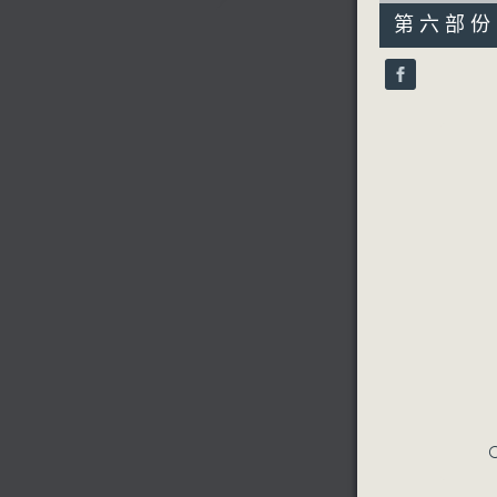
55
第六部份 P
minutes,
10
seconds
90%
C