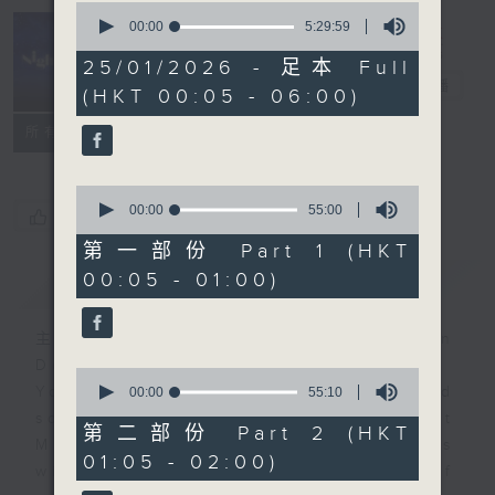
0
seconds
00:00
5:29:59
of
Night Music
5
25/01/2026 - 足本 Full
hours,
長夜細聽
電台直播
(HKT 00:05 - 06:00)
29
minutes,
聯絡
59
所有集數
seconds
0
seconds
00:00
55:00
您喜歡這個節目嗎?
of
55
第一部份 Part 1 (HKT
minutes,
00:05 - 01:00)
簡介
GIST
0
seconds
主持人：Host: Ken Rose, Jonathan
Douglas, Nicola Hall
0
You will find many soft pieces and
seconds
00:00
55:10
of
some Chinese works in Night
55
第二部份 Part 2 (HKT
Music. Friday and Saturday nights
minutes,
01:05 - 02:00)
10
will begin with two hours of
seconds