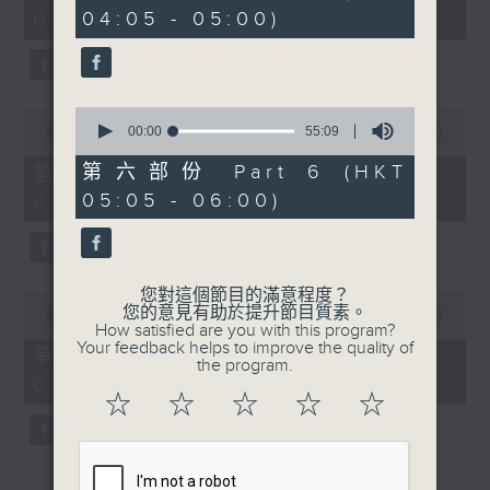
minutes,
minutes,
04:05 - 05:00)
02:00)
0
10
seconds
seconds
0
0
seconds
00:00
55:09
seconds
00:00
55:00
of
of
55
55
第六部份 Part 6 (HKT
第三部份 Part 3 (HKT 02:05 -
minutes,
minutes,
05:05 - 06:00)
03:00)
9
0
seconds
seconds
您對這個節目的滿意程度？
0
您的意見有助於提升節目質素。
seconds
00:00
54:59
How satisfied are you with this program?
of
Your feedback helps to improve the quality of
54
第四部份 Part 4 (HKT 03:05 -
the program.
minutes,
04:00)
59
☆
☆
☆
☆
☆
seconds