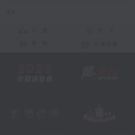
更多 ...
交 通
社 交
聯 絡
公眾回饋