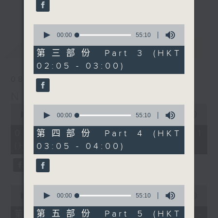
enjoyable jazz music.
更多...
When you are alone and sleepless,
0
seconds
00:00
55:10
please remember good music is
of
最新
LATEST
always there on Radio 4.
55
第三部份 Part 3 (HKT
minutes,
02:05 - 03:00)
10
「長夜細聽」節目當然少不了氣質優雅的作
seconds
08/08/2026
品，每晚亦會精選一些中國音樂送上。週五和
Night Music 長夜細聽
週六晚還有兩小時爵士樂。
0
0
seconds
00:00
55:00
seconds
00:00
55:10
如果哪天你不能入睡，別忘了第四台這裡總有
of
of
55
值得細聽的音樂。
55
08/08/2026 - 第一部份 Part 1
第四部份 Part 4 (HKT
minutes,
minutes,
(HKT 00:05 - 01:00)
03:05 - 04:00)
0
10
seconds
seconds
0
0
seconds
seconds
00:00
55:00
00:00
55:10
of
of
55
55
第五部份 Part 5 (HKT
第二部份 Part 2 (HKT 01:05 -