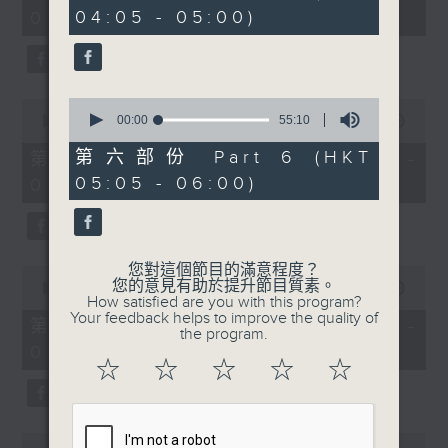
minutes,
minutes,
04:05 - 05:00)
01:00)
0
20
seconds
seconds
0
0
seconds
00:00
55:10
seconds
00:00
55:10
of
of
55
55
第六部份 Part 6 (HKT
第二部份 Part 2 (HKT 01:05 -
minutes,
minutes,
05:05 - 06:00)
02:00)
10
10
seconds
seconds
您對這個節目的滿意程度？
0
您的意見有助於提升節目質素。
seconds
00:00
55:10
How satisfied are you with this program?
of
Your feedback helps to improve the quality of
55
第三部份 Part 3 (HKT 02:05 -
the program.
minutes,
03:00)
10
☆
☆
☆
☆
☆
seconds
0