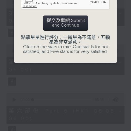
seconds
00:00
55:10
of
55
第四部份 Part 4 (HKT 03:05 -
minutes,
提交及繼續 Submit
04:00)
10
and Continue
seconds
點擊星星進行評分：一顆星為不滿意，五顆
星為非常滿意。
0
Click on the stars to rate: One star is for not
seconds
satisfied, and Five stars is for very satisfied.
00:00
55:09
of
55
第五部份 Part 5 (HKT 04:05 -
minutes,
05:00)
9
seconds
0
seconds
00:00
55:09
of
55
第六部份 Part 6 (HKT 05:05 -
minutes,
06:00)
9
seconds