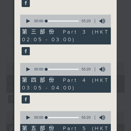
enjoyable jazz music.
更多...
When you are alone and sleepless,
0
seconds
00:00
55:20
please remember good music is
of
最新
LATEST
always there on Radio 4.
55
第三部份 Part 3 (HKT
minutes,
02:05 - 03:00)
20
「長夜細聽」節目當然少不了氣質優雅的作
seconds
07/08/2026
品，每晚亦會精選一些中國音樂送上。週五和
Night Music 長夜細聽
週六晚還有兩小時爵士樂。
0
0
seconds
00:00
5:29:59
seconds
00:00
55:20
如果哪天你不能入睡，別忘了第四台這裡總有
of
of
5
值得細聽的音樂。
55
07/08/2026 - 足本 Full (HKT
第四部份 Part 4 (HKT
hours,
minutes,
00:05 - 06:00)
03:05 - 04:00)
29
20
minutes,
seconds
59
seconds
0
0
seconds
seconds
00:00
55:00
00:00
55:20
of
of
55
55
第五部份 Part 5 (HKT
第一部份 Part 1 (HKT 00:05 -