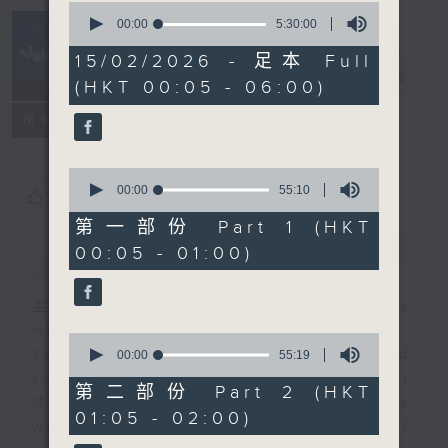
0
seconds
00:00
5:30:00
of
Night Music
5
15/02/2026 - 足本 Full
hours,
長夜細聽
電台直播
(HKT 00:05 - 06:00)
30
minutes,
聯絡
0
所有集數
seconds
0
seconds
00:00
55:10
您喜歡這個節目嗎?
of
55
第一部份 Part 1 (HKT
minutes,
00:05 - 01:00)
簡介
GIST
10
seconds
主持人：Host: Ken Rose, Nicola
Hall, Jonathan Douglas
0
You will find many soft pieces and
seconds
00:00
55:19
of
some Chinese works in Night
55
第二部份 Part 2 (HKT
Music. Friday and Saturday nights
minutes,
01:05 - 02:00)
19
will begin with two hours of
seconds