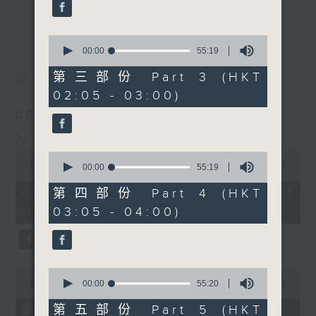
enjoyable jazz music.
更多...
When you are alone and sleepless,
0
seconds
00:00
55:19
please remember good music is
of
最新
LATEST
always there on Radio 4.
55
第三部份 Part 3 (HKT
minutes,
02:05 - 03:00)
19
「長夜細聽」節目當然少不了氣質優雅的作
seconds
08/08/2026
品，每晚亦會精選一些中國音樂送上。週五和
Night Music 長夜細聽
週六晚還有兩小時爵士樂。
0
0
seconds
00:00
55:00
seconds
00:00
55:19
如果哪天你不能入睡，別忘了第四台這裡總有
of
of
55
值得細聽的音樂。
55
08/08/2026 - 第一部份 Part 1
第四部份 Part 4 (HKT
minutes,
minutes,
(HKT 00:05 - 01:00)
03:05 - 04:00)
0
19
seconds
seconds
0
0
seconds
seconds
00:00
55:00
00:00
55:20
of
of
55
55
第五部份 Part 5 (HKT
第二部份 Part 2 (HKT 01:05 -