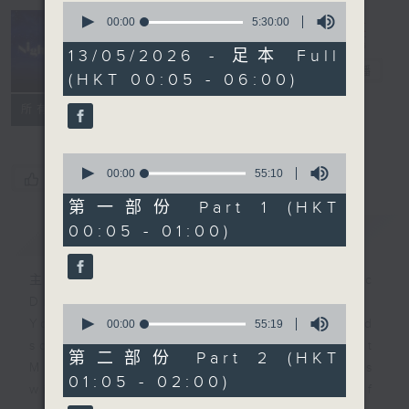
0
seconds
00:00
5:30:00
of
Night Music
5
13/05/2026 - 足本 Full
hours,
長夜細聽
電台直播
(HKT 00:05 - 06:00)
30
minutes,
聯絡
0
所有集數
seconds
0
seconds
00:00
55:10
您喜歡這個節目嗎?
of
55
第一部份 Part 1 (HKT
minutes,
00:05 - 01:00)
簡介
GIST
10
seconds
主持人：Host: Cleo Leung, Isaac
Droscha, Leanne Nicholls
0
You will find many soft pieces and
seconds
00:00
55:19
of
some Chinese works in Night
55
第二部份 Part 2 (HKT
Music. Friday and Saturday nights
minutes,
01:05 - 02:00)
19
will begin with two hours of
seconds