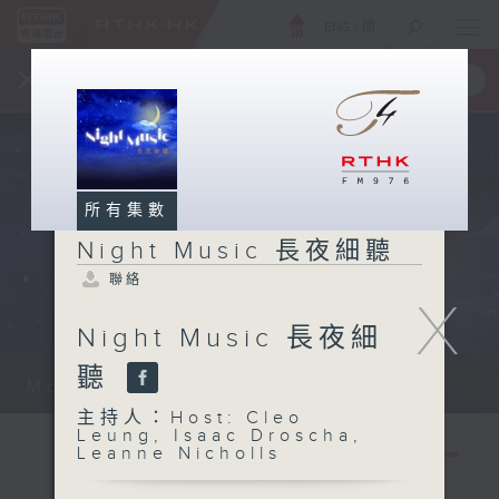
ENG
/
簡
×
全新 RTHK On The Go
取得
一手掌握 RTHK 電台、電視節目
所有集數
Night Music 長夜細聽
聯絡
X
Night Music 長夜細
聽
Monday - Sunday 星期一至日 12am...
主持人：Host: Cleo
Leung, Isaac Droscha,
Leanne Nicholls