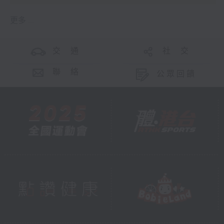
更多 ...
交 通
社 交
聯 絡
公眾回饋