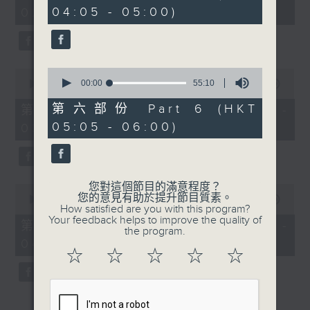
minutes,
minutes,
04:05 - 05:00)
02:00)
0
20
seconds
seconds
0
0
seconds
00:00
55:10
seconds
00:00
55:00
of
of
55
55
第六部份 Part 6 (HKT
第三部份 Part 3 (HKT 02:05 -
minutes,
minutes,
05:05 - 06:00)
03:00)
10
0
seconds
seconds
您對這個節目的滿意程度？
0
您的意見有助於提升節目質素。
seconds
00:00
54:59
How satisfied are you with this program?
of
Your feedback helps to improve the quality of
54
第四部份 Part 4 (HKT 03:05 -
the program.
minutes,
04:00)
59
☆
☆
☆
☆
☆
seconds