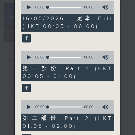
0
seconds
00:00
00:00
of
Night Music
0
16/05/2026 - 足本 Full
seconds
長夜細聽
電台直播
(HKT 00:05 - 06:00)
聯絡
所有集數
0
seconds
00:00
00:00
您喜歡這個節目嗎?
of
0
第一部份 Part 1 (HKT
seconds
00:05 - 01:00)
簡介
GIST
主持人：Host: Rachel Lai, Jerome
Hoberman, Nicola Hall
0
You will find many soft pieces and
seconds
00:00
00:00
of
some Chinese works in Night
0
第二部份 Part 2 (HKT
Music. Friday and Saturday nights
seconds
01:05 - 02:00)
will begin with two hours of