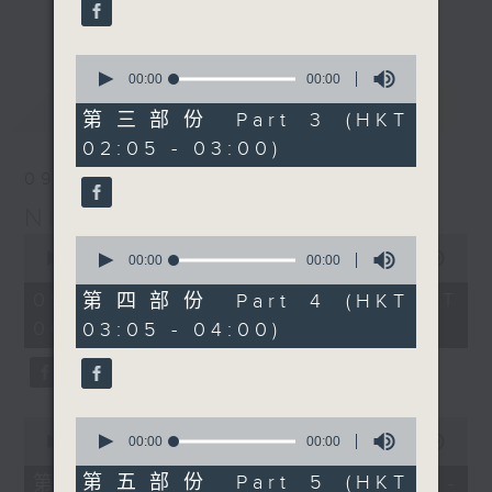
enjoyable jazz music.
更多...
When you are alone and sleepless,
0
seconds
00:00
00:00
please remember good music is
of
最新
LATEST
always there on Radio 4.
0
第三部份 Part 3 (HKT
seconds
02:05 - 03:00)
「長夜細聽」節目當然少不了氣質優雅的作
09/08/2026
品，每晚亦會精選一些中國音樂送上。週五和
Night Music 長夜細聽
週六晚還有兩小時爵士樂。
0
0
seconds
00:00
5:29:59
seconds
00:00
00:00
如果哪天你不能入睡，別忘了第四台這裡總有
of
of
5
值得細聽的音樂。
0
09/08/2026 - 足本 Full (HKT
第四部份 Part 4 (HKT
hours,
seconds
00:05 - 06:00)
03:05 - 04:00)
29
minutes,
59
seconds
0
0
seconds
seconds
00:00
55:10
00:00
00:00
of
of
55
0
第五部份 Part 5 (HKT
第一部份 Part 1 (HKT 00:05 -