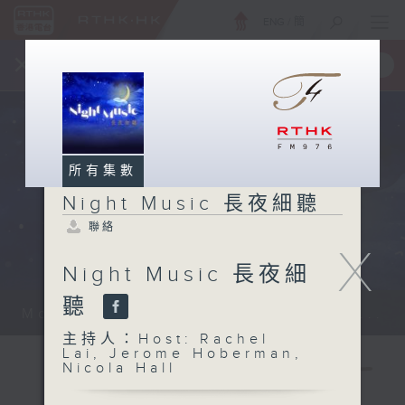
ENG
/
簡
×
全新 RTHK On The Go
取得
一手掌握 RTHK 電台、電視節目
所有集數
Night Music 長夜細聽
聯絡
X
Night Music 長夜細
聽
Monday - Sunday 星期一至日 12am...
主持人：Host: Rachel
Lai, Jerome Hoberman,
Nicola Hall