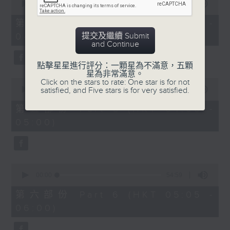
seconds
00:00
55:09
of
55
第四部份 Part 4 (HKT 03:05 -
minutes,
提交及繼續 Submit
04:00)
9
and Continue
seconds
點擊星星進行評分：一顆星為不滿意，五顆
星為非常滿意。
0
Click on the stars to rate: One star is for not
seconds
satisfied, and Five stars is for very satisfied.
00:00
55:09
of
55
第五部份 Part 5 (HKT 04:05 -
minutes,
05:00)
9
seconds
0
seconds
00:00
54:59
of
54
第六部份 Part 6 (HKT 05:05 -
minutes,
06:00)
59
seconds