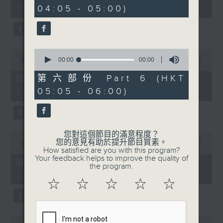
minutes,
seconds
04:05 - 05:00)
01:00)
10
seconds
0
0
seconds
00:00
00:00
seconds
00:00
55:20
of
of
0
55
第六部份 Part 6 (HKT
第二部份 Part 2 (HKT 01:05 -
seconds
minutes,
05:05 - 06:00)
02:00)
20
seconds
您對這個節目的滿意程度？
0
您的意見有助於提升節目質素。
seconds
00:00
55:19
How satisfied are you with this program?
of
Your feedback helps to improve the quality of
55
第三部份 Part 3 (HKT 02:05 -
the program.
minutes,
03:00)
19
☆
☆
☆
☆
☆
seconds
0