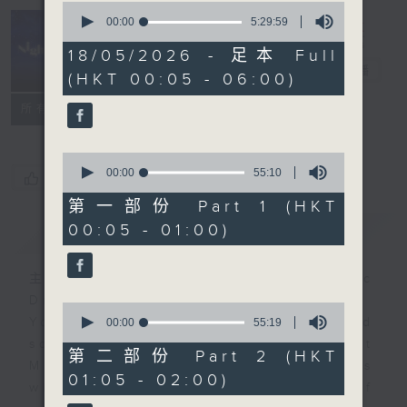
0
seconds
00:00
5:29:59
of
Night Music
5
18/05/2026 - 足本 Full
hours,
長夜細聽
電台直播
(HKT 00:05 - 06:00)
29
minutes,
聯絡
59
所有集數
seconds
0
seconds
00:00
55:10
您喜歡這個節目嗎?
of
55
第一部份 Part 1 (HKT
minutes,
00:05 - 01:00)
簡介
GIST
10
seconds
主持人：Host: Cleo Leung, Isaac
Droscha, Leanne Nicholls
0
You will find many soft pieces and
seconds
00:00
55:19
of
some Chinese works in Night
55
第二部份 Part 2 (HKT
Music. Friday and Saturday nights
minutes,
01:05 - 02:00)
19
will begin with two hours of
seconds