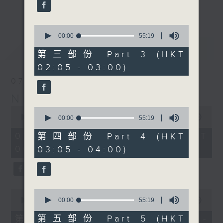
enjoyable jazz music.
更多...
When you are alone and sleepless,
0
seconds
00:00
55:19
please remember good music is
of
最新
LATEST
always there on Radio 4.
55
第三部份 Part 3 (HKT
minutes,
02:05 - 03:00)
19
「長夜細聽」節目當然少不了氣質優雅的作
seconds
07/08/2026
品，每晚亦會精選一些中國音樂送上。週五和
Night Music 長夜細聽
週六晚還有兩小時爵士樂。
0
0
seconds
00:00
5:29:59
seconds
00:00
55:19
如果哪天你不能入睡，別忘了第四台這裡總有
of
of
5
值得細聽的音樂。
55
07/08/2026 - 足本 Full (HKT
第四部份 Part 4 (HKT
hours,
minutes,
00:05 - 06:00)
03:05 - 04:00)
29
19
minutes,
seconds
59
seconds
0
0
seconds
seconds
00:00
55:00
00:00
55:19
of
of
55
55
第五部份 Part 5 (HKT
第一部份 Part 1 (HKT 00:05 -