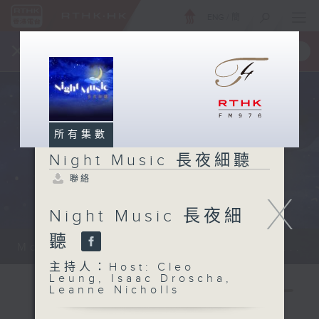
ENG
/
簡
×
全新 RTHK On The Go
取得
一手掌握 RTHK 電台、電視節目
所有集數
Night Music 長夜細聽
聯絡
X
Night Music 長夜細
聽
Monday - Sunday 星期一至日 12am...
主持人：Host: Cleo
Leung, Isaac Droscha,
Leanne Nicholls