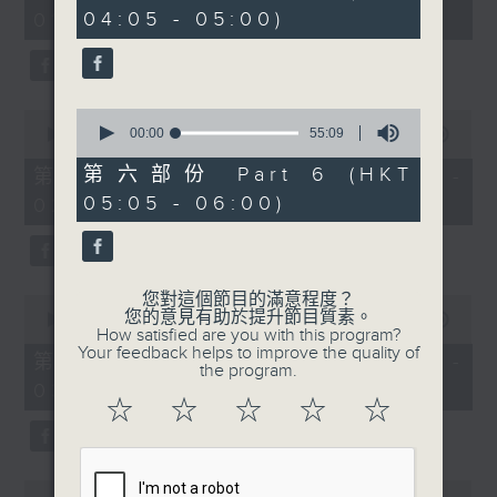
minutes,
minutes,
04:05 - 05:00)
01:00)
0
19
seconds
seconds
0
0
seconds
00:00
55:09
seconds
00:00
55:10
of
of
55
55
第六部份 Part 6 (HKT
第二部份 Part 2 (HKT 01:05 -
minutes,
minutes,
05:05 - 06:00)
02:00)
9
10
seconds
seconds
您對這個節目的滿意程度？
0
您的意見有助於提升節目質素。
seconds
00:00
55:10
How satisfied are you with this program?
of
Your feedback helps to improve the quality of
55
第三部份 Part 3 (HKT 02:05 -
the program.
minutes,
03:00)
10
☆
☆
☆
☆
☆
seconds
0