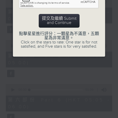
seconds
00:00
55:10
of
55
第四部份 Part 4 (HKT 03:05 -
minutes,
提交及繼續 Submit
04:00)
10
and Continue
seconds
點擊星星進行評分：一顆星為不滿意，五顆
星為非常滿意。
0
Click on the stars to rate: One star is for not
seconds
satisfied, and Five stars is for very satisfied.
00:00
55:09
of
55
第五部份 Part 5 (HKT 04:05 -
minutes,
05:00)
9
seconds
0
seconds
00:00
55:09
of
55
第六部份 Part 6 (HKT 05:05 -
minutes,
06:00)
9
seconds