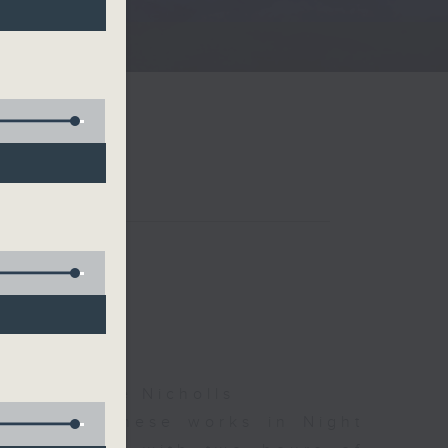
夜細聽
ha, Leanne Nicholls
d some Chinese works in Night