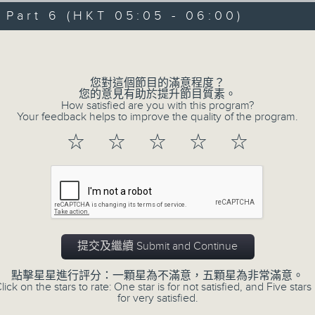
09/08/2026 - 足本 Full (HKT 00:05
hours,
art 6 (HKT 05:05 - 06:00)
29
minutes,
Volume
59
seconds
Volume
90%
0
您對這個節目的滿意程度？
seconds
00:00
您的意見有助於提升節目質素。
of
How satisfied are you with this program?
55
第一部份 Part 1 (HKT 00:05 - 01:00
Your feedback helps to improve the quality of the program.
minutes,
10
☆
☆
☆
☆
☆
seconds
Volume
90%
0
seconds
00:00
of
55
第二部份 Part 2 (HKT 01:05 - 02:00
minutes,
20
提交及繼續 Submit and Continue
seconds
Volume
90%
點擊星星進行評分：一顆星為不滿意，五顆星為非常滿意。
lick on the stars to rate: One star is for not satisfied, and Five stars 
0
for very satisfied.
seconds
00:00
of