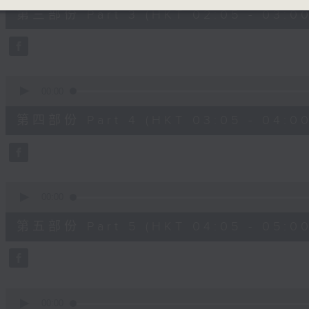
55
第三部份 Part 3 (HKT 02:05 - 03:00
minutes,
19
seconds
Volume
90%
0
seconds
00:00
of
55
第四部份 Part 4 (HKT 03:05 - 04:00
minutes,
9
seconds
Volume
90%
0
seconds
00:00
of
55
第五部份 Part 5 (HKT 04:05 - 05:00
minutes,
9
seconds
Volume
90%
0
seconds
00:00