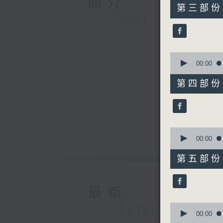
簡介
55
第三部份 P
minutes,
GIST
19
seconds
90%
0
seconds
00:00
of
55
第四部份 P
minutes,
20
seconds
90%
0
seconds
00:00
of
55
第五部份 P
minutes,
20
seconds
90%
最新
0
LATEST
seconds
00:00
of