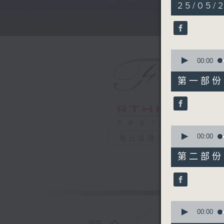
5
25/05/
hours,
30
minutes,
0
seconds
90%
0
seconds
00:00
of
55
第一部份 P
minutes,
10
seconds
90%
0
seconds
00:00
電台直播
of
55
第二部份 P
minutes,
20
seconds
90%
0
seconds
00:00
of