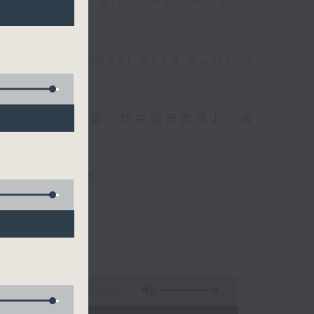
 will begin with two hours of
please remember good music is
品，每晚亦會精選一些中國音樂送上。週
值得細聽的音樂。
5:29:59