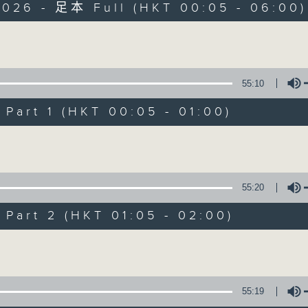
2026 - 足本 Full (HKT 00:05 - 06:00)
Monday - Sunday 星期一至日 12am - 6am
Volume
55:10
art 1 (HKT 00:05 - 01:00)
Night Music 長
Volume
聯絡
所有集數
55:20
art 2 (HKT 01:05 - 02:00)
您喜歡這個節目嗎?
Volume
主持人：Host: Cleo Leung, Isaac Drosc
You will find many soft pieces an
55:19