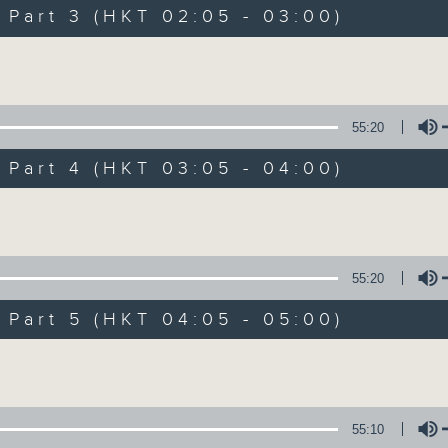
Music. Friday and Saturday nights
art 3 (HKT 02:05 - 03:00)
enjoyable jazz music.
Volume
When you are alone and sleepless, 
always there on Radio 4.
55:20
art 4 (HKT 03:05 - 04:00)
「長夜細聽」節目當然少不了氣質優雅的作
五和週六晚還有兩小時爵士樂。
Volume
如果哪天你不能入睡，別忘了第四台這裡總有
55:20
art 5 (HKT 04:05 - 05:00)
09/08/2026
Volume
Night Music 長夜細聽
0
seconds
00:00
55:10
of
5