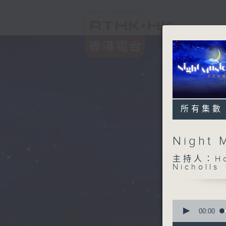
所有集數
Night
主持人：Host
Nicholls
0
seconds
00:00
of