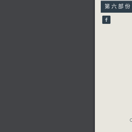
55
第六部份 P
minutes,
10
seconds
90%
C