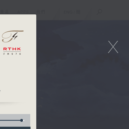
重溫
APPS
我們
ENG
/
簡
X
e