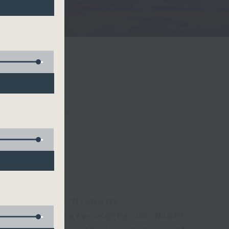
夜細聽
ha, Leanne Nicholls
d some Chinese works in Night