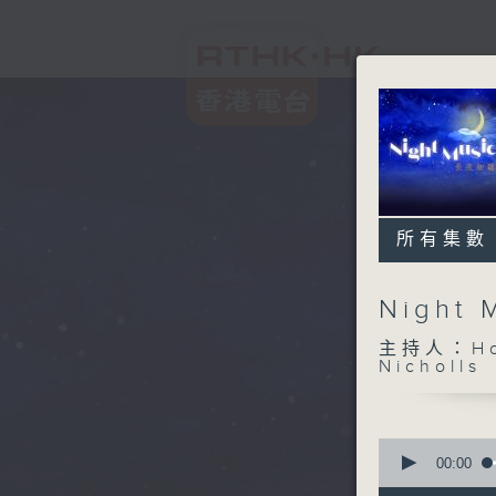
所有集數
Night
主持人：Host
Nicholls
0
seconds
00:00
of