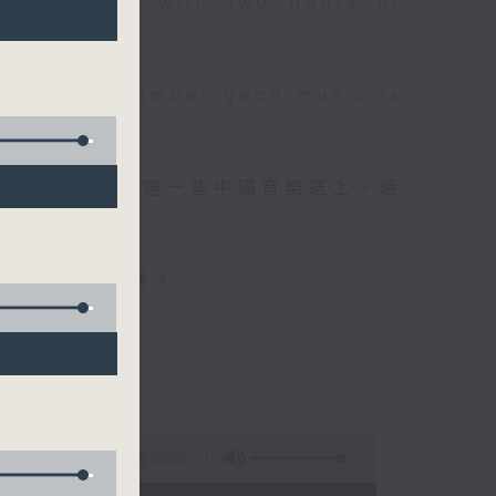
 will begin with two hours of
please remember good music is
品，每晚亦會精選一些中國音樂送上。週
值得細聽的音樂。
5:29:59