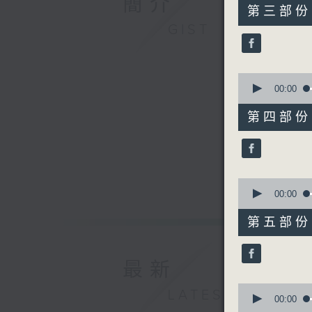
簡介
55
第三部份 P
minutes,
GIST
9
seconds
90%
0
seconds
00:00
of
55
第四部份 P
minutes,
20
seconds
90%
0
seconds
00:00
of
55
第五部份 P
minutes,
10
seconds
90%
最新
0
LATEST
seconds
00:00
of