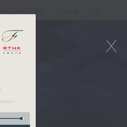
重溫
APPS
我們
ENG
/
簡
X
e