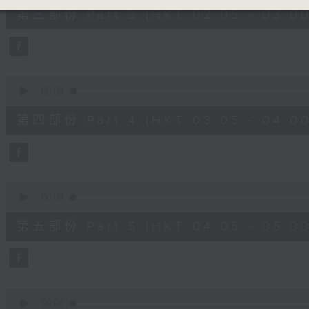
55
第三部份 Part 3 (HKT 02:05 - 03:00
minutes,
19
seconds
Volume
90%
0
seconds
00:00
of
55
第四部份 Part 4 (HKT 03:05 - 04:00
minutes,
9
seconds
Volume
90%
0
seconds
00:00
of
55
第五部份 Part 5 (HKT 04:05 - 05:00
minutes,
9
seconds
Volume
90%
0
seconds
00:00