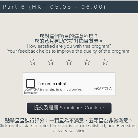
09/08/2026 - 足本 Full (HKT 00:05
hours,
art 6 (HKT 05:05 - 06:00)
29
minutes,
Volume
59
seconds
Volume
90%
0
您對這個節目的滿意程度？
seconds
00:00
您的意見有助於提升節目質素。
of
How satisfied are you with this program?
55
第一部份 Part 1 (HKT 00:05 - 01:00
Your feedback helps to improve the quality of the program.
minutes,
10
☆
☆
☆
☆
☆
seconds
Volume
90%
0
seconds
00:00
of
55
第二部份 Part 2 (HKT 01:05 - 02:00
minutes,
20
提交及繼續 Submit and Continue
seconds
Volume
90%
點擊星星進行評分：一顆星為不滿意，五顆星為非常滿意。
lick on the stars to rate: One star is for not satisfied, and Five stars 
0
for very satisfied.
seconds
00:00
of