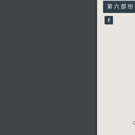
55
第六部份 P
minutes,
9
seconds
90%
C