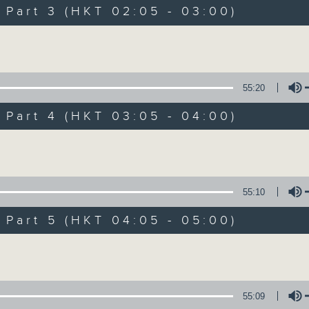
Music. Friday and Saturday nights
art 3 (HKT 02:05 - 03:00)
enjoyable jazz music.
Volume
When you are alone and sleepless, 
always there on Radio 4.
55:20
art 4 (HKT 03:05 - 04:00)
「長夜細聽」節目當然少不了氣質優雅的作
五和週六晚還有兩小時爵士樂。
Volume
如果哪天你不能入睡，別忘了第四台這裡總有
55:10
art 5 (HKT 04:05 - 05:00)
09/08/2026
Volume
Night Music 長夜細聽
0
seconds
00:00
55:09
of
5