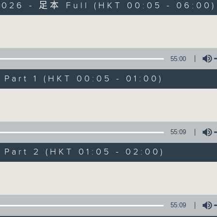
2026 - 足本 Full (HKT 00:05 - 06:00)
Monday - Sunday 星期一至日 12am - 6am
Volume
55:00
art 1 (HKT 00:05 - 01:00)
Night Music 長
Volume
聯絡
所有集數
55:09
art 2 (HKT 01:05 - 02:00)
您喜歡這個節目嗎?
Volume
主持人：Host: Cleo Leung, Isaac Drosc
You will find many soft pieces an
55:09