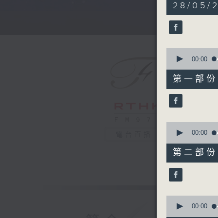
5
28/05/
hours,
29
minutes,
59
seconds
90%
0
seconds
00:00
of
55
第一部份 P
minutes,
0
seconds
90%
0
seconds
00:00
電台直播
of
55
第二部份 P
minutes,
9
seconds
90%
0
seconds
00:00
of