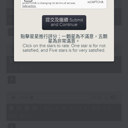
seconds
00:00
55:09
of
55
第四部份 Part 4 (HKT 03:05 -
minutes,
提交及繼續 Submit
04:00)
9
and Continue
seconds
點擊星星進行評分：一顆星為不滿意，五顆
星為非常滿意。
0
Click on the stars to rate: One star is for not
seconds
satisfied, and Five stars is for very satisfied.
00:00
55:09
of
55
第五部份 Part 5 (HKT 04:05 -
minutes,
05:00)
9
seconds
0
seconds
00:00
54:59
of
54
第六部份 Part 6 (HKT 05:05 -
minutes,
06:00)
59
seconds