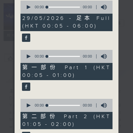
0
seconds
00:00
00:00
of
Night Music
0
29/05/2026 - 足本 Full
seconds
長夜細聽
電台直播
(HKT 00:05 - 06:00)
聯絡
所有集數
0
seconds
00:00
00:00
您喜歡這個節目嗎?
of
0
第一部份 Part 1 (HKT
seconds
00:05 - 01:00)
簡介
GIST
主持人：Host: Cleo Leung, Isaac
Droscha, Leanne Nicholls
0
You will find many soft pieces and
seconds
00:00
00:00
of
some Chinese works in Night
0
第二部份 Part 2 (HKT
Music. Friday and Saturday nights
seconds
01:05 - 02:00)
will begin with two hours of