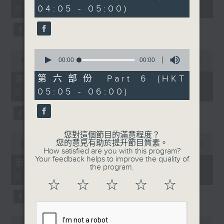
minutes,
seconds
04:05 - 05:00)
01:00)
10
seconds
0
0
seconds
00:00
00:00
seconds
00:00
55:20
of
of
0
55
第六部份 Part 6 (HKT
第二部份 Part 2 (HKT 01:05 -
seconds
minutes,
05:05 - 06:00)
02:00)
20
seconds
您對這個節目的滿意程度？
0
您的意見有助於提升節目質素。
seconds
00:00
55:19
How satisfied are you with this program?
of
Your feedback helps to improve the quality of
55
第三部份 Part 3 (HKT 02:05 -
the program.
minutes,
03:00)
19
☆
☆
☆
☆
☆
seconds
0