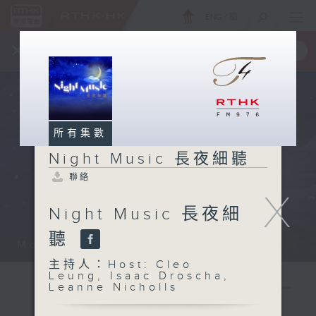
ENG
/
簡
×
全新 RTHK On The Go
取得
一手掌握 RTHK 電台、電視節目
所有集數
Night Music 長夜細聽
聯絡
X
Night Music 長夜細
聽
Monday - Sunday 星期一至日 12am...
主持人：Host: Cleo
Leung, Isaac Droscha,
Leanne Nicholls