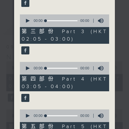
enjoyable jazz music.
更多...
When you are alone and sleepless,
0
seconds
00:00
00:00
please remember good music is
of
最新
LATEST
always there on Radio 4.
0
第三部份 Part 3 (HKT
seconds
02:05 - 03:00)
「長夜細聽」節目當然少不了氣質優雅的作
09/08/2026
品，每晚亦會精選一些中國音樂送上。週五和
Night Music 長夜細聽
週六晚還有兩小時爵士樂。
0
0
seconds
00:00
5:29:59
seconds
00:00
00:00
如果哪天你不能入睡，別忘了第四台這裡總有
of
of
5
值得細聽的音樂。
0
09/08/2026 - 足本 Full (HKT
第四部份 Part 4 (HKT
hours,
seconds
00:05 - 06:00)
03:05 - 04:00)
29
minutes,
59
seconds
0
0
seconds
seconds
00:00
55:10
00:00
00:00
of
of
55
0
第五部份 Part 5 (HKT
第一部份 Part 1 (HKT 00:05 -