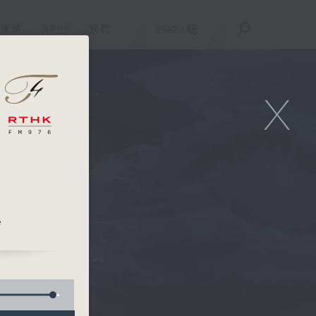
重溫
APPS
我們
ENG
/
簡
X
e