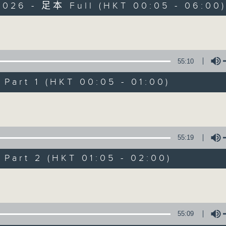
2026 - 足本 Full (HKT 00:05 - 06:00
Monday - Sunday 星期一至日 12am - 6am
Volume
55:10
art 1 (HKT 00:05 - 01:00)
Night Music 長
Volume
聯絡
所有集數
55:19
art 2 (HKT 01:05 - 02:00)
您喜歡這個節目嗎?
Volume
主持人：Host: Cleo Leung, Isaac Drosc
You will find many soft pieces an
55:09