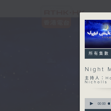
所有集數
Night
主持人：Host
Nicholls
0
seconds
00:00
of