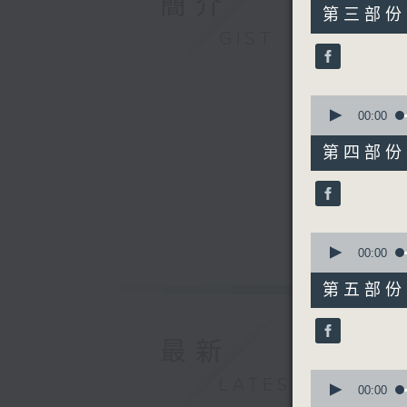
簡介
55
第三部份 P
minutes,
GIST
9
seconds
90%
0
seconds
00:00
of
55
第四部份 P
minutes,
9
seconds
90%
0
seconds
00:00
of
55
第五部份 P
minutes,
10
seconds
90%
最新
0
LATEST
seconds
00:00
of