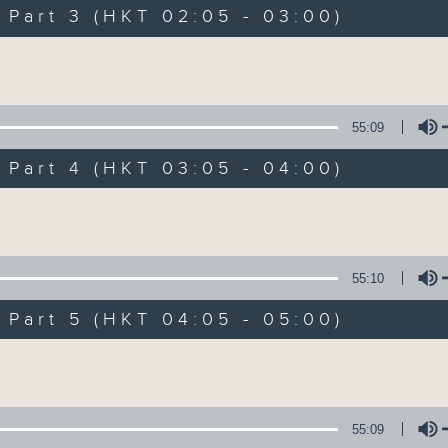
Music. Friday and Saturday nights
art 3 (HKT 02:05 - 03:00)
enjoyable jazz music.
Volume
When you are alone and sleepless, 
always there on Radio 4.
55:09
art 4 (HKT 03:05 - 04:00)
「長夜細聽」節目當然少不了氣質優雅的作
五和週六晚還有兩小時爵士樂。
Volume
如果哪天你不能入睡，別忘了第四台這裡總有
55:10
art 5 (HKT 04:05 - 05:00)
06/08/2026
Volume
Night Music 長夜細聽
0
seconds
00:00
55:09
of
5