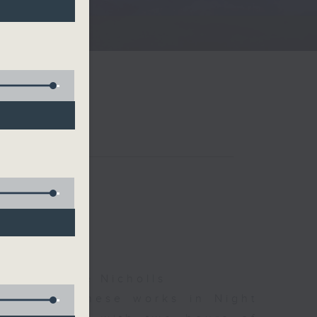
)
夜細聽
ha, Leanne Nicholls
d some Chinese works in Night