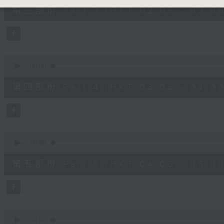
55
第三部份 Part 3 (HKT 02:05 - 03:00
minutes,
9
seconds
Volume
90%
0
seconds
00:00
of
55
第四部份 Part 4 (HKT 03:05 - 04:00
minutes,
9
seconds
Volume
90%
0
seconds
00:00
of
55
第五部份 Part 5 (HKT 04:05 - 05:00
minutes,
9
seconds
Volume
90%
0
seconds
00:00