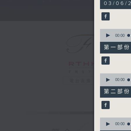
5
03/06/
hours,
29
minutes,
59
seconds
90%
0
seconds
00:00
of
55
第一部份 P
minutes,
10
seconds
90%
0
seconds
00:00
電台直播
of
55
第二部份 P
minutes,
19
seconds
90%
0
seconds
00:00
of