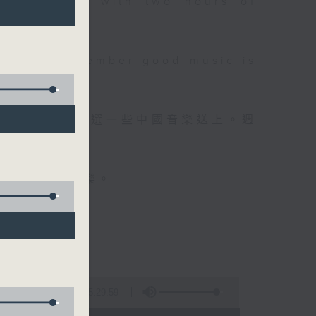
 will begin with two hours of
please remember good music is
品，每晚亦會精選一些中國音樂送上。週
值得細聽的音樂。
5:29:59