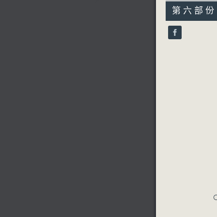
55
第六部份 P
minutes,
9
seconds
90%
C