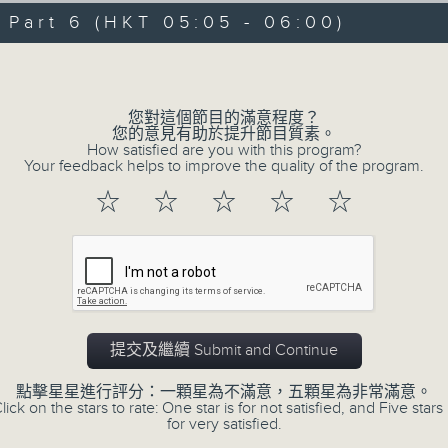
06/08/2026 - 足本 Full (HKT 00:05
hours,
art 6 (HKT 05:05 - 06:00)
29
minutes,
Volume
59
seconds
Volume
90%
0
您對這個節目的滿意程度？
seconds
00:00
您的意見有助於提升節目質素。
of
How satisfied are you with this program?
55
第一部份 Part 1 (HKT 00:05 - 01:00
Your feedback helps to improve the quality of the program.
minutes,
10
☆
☆
☆
☆
☆
seconds
Volume
90%
0
seconds
00:00
of
55
第二部份 Part 2 (HKT 01:05 - 02:00
minutes,
19
提交及繼續 Submit and Continue
seconds
Volume
90%
點擊星星進行評分：一顆星為不滿意，五顆星為非常滿意。
lick on the stars to rate: One star is for not satisfied, and Five stars 
0
for very satisfied.
seconds
00:00
of