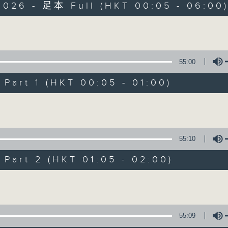
2026 - 足本 Full (HKT 00:05 - 06:00
Monday - Sunday 星期一至日 12am - 6am
Volume
55:00
art 1 (HKT 00:05 - 01:00)
Night Music 長
Volume
聯絡
所有集數
55:10
art 2 (HKT 01:05 - 02:00)
您喜歡這個節目嗎?
Volume
主持人：Host: Rachel Lai, Jerome Hobe
You will find many soft pieces an
55:09