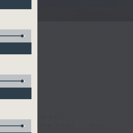
)
夜細聽
rman, Nicola Hall
d some Chinese works in Night