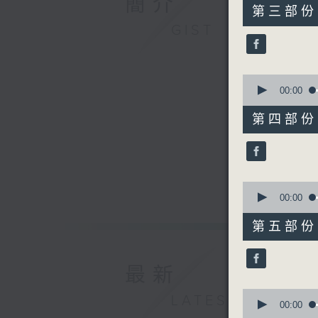
簡介
55
第三部份 P
minutes,
GIST
9
seconds
90%
0
seconds
00:00
of
55
第四部份 P
minutes,
10
seconds
90%
0
seconds
00:00
of
55
第五部份 P
minutes,
10
seconds
90%
最新
0
LATEST
seconds
00:00
of