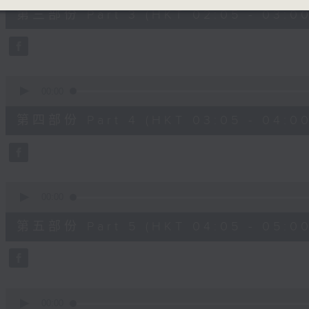
55
第三部份 Part 3 (HKT 02:05 - 03:00
minutes,
10
seconds
Volume
90%
0
seconds
00:00
of
55
第四部份 Part 4 (HKT 03:05 - 04:00
minutes,
10
seconds
Volume
90%
0
seconds
00:00
of
55
第五部份 Part 5 (HKT 04:05 - 05:00
minutes,
9
seconds
Volume
90%
0
seconds
00:00