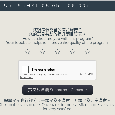
07/08/2026 - 足本 Full (HKT 00:05
hours,
art 6 (HKT 05:05 - 06:00)
29
minutes,
Volume
59
seconds
Volume
90%
0
您對這個節目的滿意程度？
seconds
00:00
您的意見有助於提升節目質素。
of
How satisfied are you with this program?
55
第一部份 Part 1 (HKT 00:05 - 01:00
Your feedback helps to improve the quality of the program.
minutes,
0
☆
☆
☆
☆
☆
seconds
Volume
90%
0
seconds
00:00
of
55
第二部份 Part 2 (HKT 01:05 - 02:00
minutes,
10
提交及繼續 Submit and Continue
seconds
Volume
90%
點擊星星進行評分：一顆星為不滿意，五顆星為非常滿意。
lick on the stars to rate: One star is for not satisfied, and Five stars 
0
for very satisfied.
seconds
00:00
of