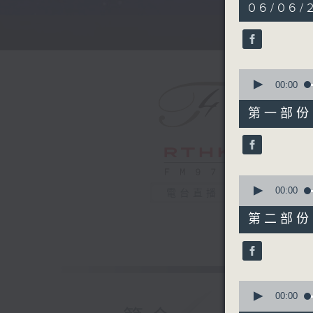
5
06/06/
hours,
29
minutes,
59
seconds
90%
0
seconds
00:00
of
55
第一部份 P
minutes,
0
seconds
90%
0
seconds
00:00
電台直播
of
55
第二部份 P
minutes,
10
seconds
90%
0
seconds
00:00
of