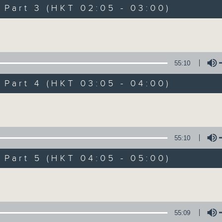
Music. Friday and Saturday nights
art 3 (HKT 02:05 - 03:00)
enjoyable jazz music.
Volume
When you are alone and sleepless, 
always there on Radio 4.
55:10
art 4 (HKT 03:05 - 04:00)
「長夜細聽」節目當然少不了氣質優雅的作
五和週六晚還有兩小時爵士樂。
Volume
如果哪天你不能入睡，別忘了第四台這裡總有
55:10
art 5 (HKT 04:05 - 05:00)
07/08/2026
Volume
Night Music 長夜細聽
0
seconds
00:00
55:09
of
5