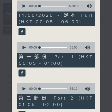
0
seconds
00:00
5:30:00
of
Night Music
5
14/06/2026 - 足本 Full
hours,
長夜細聽
電台直播
(HKT 00:05 - 06:00)
30
minutes,
聯絡
0
所有集數
seconds
0
seconds
00:00
55:00
您喜歡這個節目嗎?
of
55
第一部份 Part 1 (HKT
minutes,
00:05 - 01:00)
簡介
GIST
0
seconds
主持人：Host: Ken Rose, Nicola
Hall, Jonathan Douglas
0
You will find many soft pieces and
seconds
00:00
55:10
of
some Chinese works in Night
55
第二部份 Part 2 (HKT
Music. Friday and Saturday nights
minutes,
01:05 - 02:00)
10
will begin with two hours of
seconds