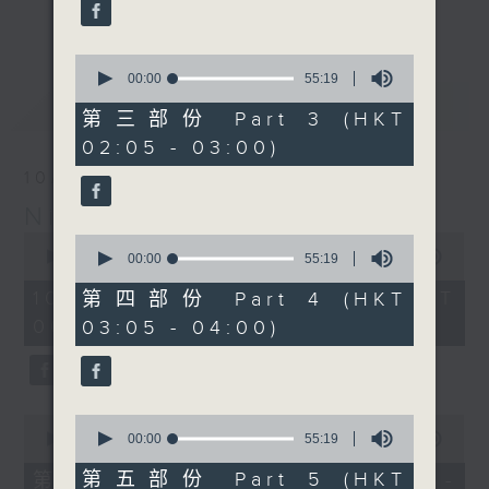
enjoyable jazz music.
更多...
When you are alone and sleepless,
0
seconds
00:00
55:19
please remember good music is
of
最新
LATEST
always there on Radio 4.
55
第三部份 Part 3 (HKT
minutes,
02:05 - 03:00)
19
「長夜細聽」節目當然少不了氣質優雅的作
seconds
10/08/2026
品，每晚亦會精選一些中國音樂送上。週五和
Night Music 長夜細聽
週六晚還有兩小時爵士樂。
0
0
seconds
00:00
5:29:59
seconds
00:00
55:19
如果哪天你不能入睡，別忘了第四台這裡總有
of
of
5
值得細聽的音樂。
55
10/08/2026 - 足本 Full (HKT
第四部份 Part 4 (HKT
hours,
minutes,
00:05 - 06:00)
03:05 - 04:00)
29
19
minutes,
seconds
59
seconds
0
0
seconds
seconds
00:00
55:10
00:00
55:19
of
of
55
55
第五部份 Part 5 (HKT
第一部份 Part 1 (HKT 00:05 -