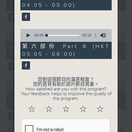
minutes,
minutes,
04:05 - 05:00)
01:00)
10
19
seconds
seconds
0
0
seconds
00:00
55:10
seconds
00:00
55:20
of
of
55
55
第六部份 Part 6 (HKT
第二部份 Part 2 (HKT 01:05 -
minutes,
minutes,
05:05 - 06:00)
02:00)
10
20
seconds
seconds
您對這個節目的滿意程度？
0
您的意見有助於提升節目質素。
seconds
00:00
55:19
How satisfied are you with this program?
of
Your feedback helps to improve the quality of
55
第三部份 Part 3 (HKT 02:05 -
the program.
minutes,
03:00)
19
☆
☆
☆
☆
☆
seconds
0