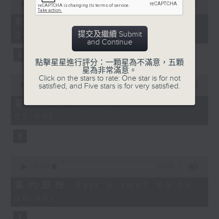
seconds
00:00
55:20
of
55
第四部份 Part 4 (HKT 03:05 -
minutes,
提交及繼續 Submit
04:00)
20
and Continue
seconds
點擊星星進行評分：一顆星為不滿意，五顆
星為非常滿意。
0
Click on the stars to rate: One star is for not
seconds
satisfied, and Five stars is for very satisfied.
00:00
55:00
of
55
第五部份 Part 5 (HKT 04:05 -
minutes,
05:00)
0
seconds
0
seconds
00:00
55:09
of
55
第六部份 Part 6 (HKT 05:05 -
minutes,
06:00)
9
seconds